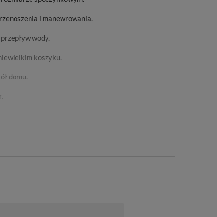
 przenoszenia i manewrowania.
ć przepływ wody.
niewielkim koszyku.
ół domu.
r.