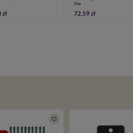
Star
 zł
72,59 zł