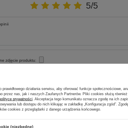
5/5
pinii
ne zdjęcie produktu:
o prawidłowego działania serwisu, aby oferować funkcje społecznościowe, an
o przez nas, jak i naszych Zaufanych Partnerów. Pliki cookies służą również 
polityce prywatności
. Akceptacja tego komunikatu oznacza zgodę na ich zap
howywania lub dostępu do nich klikając w zakładkę „Konfiguracja zgód”. Zg
ików cookies z przeglądarki z danego urządzenia końcowego.
Wyślij opinię
ookie (niezbędne)