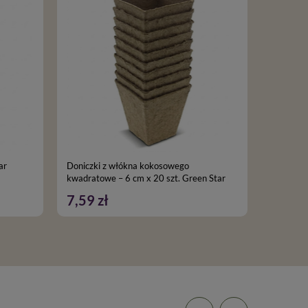
ar
Doniczki z włókna kokosowego
Trawa sp
kwadratowe – 6 cm x 20 szt. Green Star
7,59 zł
15,29