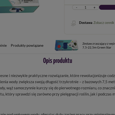
-
+
Dostawa
Zobacz cennik
Zestaw zraszający z wę
inie
Produkty powiązane
7,5-22,5m Green Star
Opis produktu
esne i niezwykle praktyczne rozwiązanie, które rewolucjonizuje c
enia wody zwiększa swoją długość trzykrotnie – z bazowych 7,5 metra
wody, wąż samoczynnie kurczy się do pierwotnego rozmiaru, co znaczn
, który sprawdzi się zarówno przy pielęgnacji roślin, jak i podczas
otnie pod wpływem wody, oferując duży zasięg pracy przy minimalny