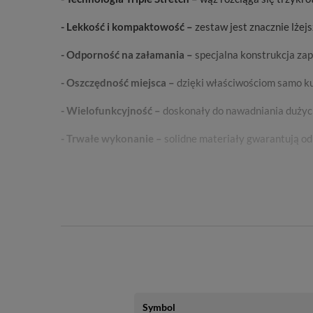
- Lekkość i kompaktowość –
zestaw jest znacznie lżej
- Odporność na załamania –
specjalna konstrukcja za
- Oszczędność miejsca –
dzięki właściwościom samo ku
- Wielofunkcyjność –
doskonały do nawadniania dużyc
- Trwałe wykonanie –
solidne materiały gwarantują od
Symbol