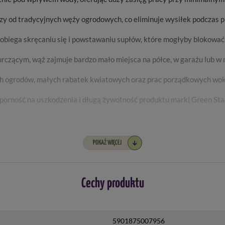
szy od tradycyjnych węży ogrodowych, co eliminuje wysiłek podczas
pobiega skręcaniu się i powstawaniu supłów, które mogłyby blokowa
rczącym, wąż zajmuje bardzo mało miejsca na półce, w garażu lub w 
h ogrodów, małych rabatek kwiatowych oraz prac porządkowych wok
porność na uszkodzenia i długą żywotność produktu marki Green Sta
POKAŻ WIĘCEJ
Cechy produktu
5901875007956