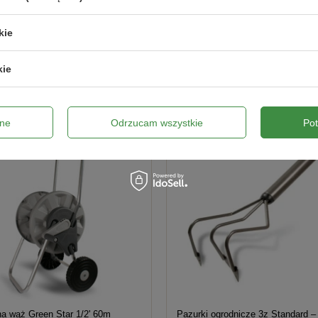
kie
kie
ne
Odrzucam wszystkie
Po
a wąż Green Star 1/2' 60m
Pazurki ogrodnicze 3z Standard –