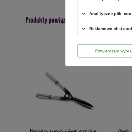
Analityczne pliki coo
Produkty powiązane
Reklamowe pliki coo
Potwierdzam wybra
Nożyce do żywopłotu 21cm Green Star
Wózek n