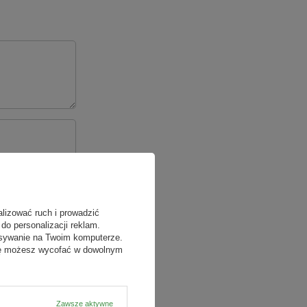
alizować ruch i prowadzić
do personalizacji reklam.
isywanie na Twoim komputerze.
odę możesz wycofać w dowolnym
Zawsze aktywne