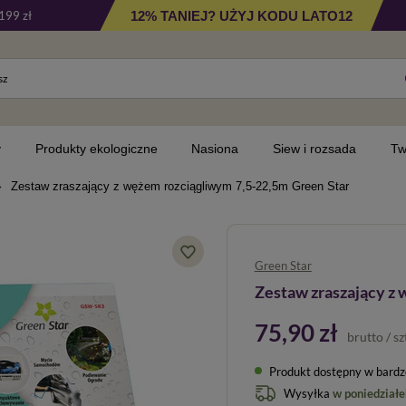
12% TANIEJ? UŻYJ KODU LATO12
199 zł
y
Produkty ekologiczne
Nasiona
Siew i rozsada
Tw
Zestaw zraszający z wężem rozciągliwym 7,5-22,5m Green Star
Green Star
Zestaw zraszający z
75,90 zł
brutto
/
sz
Produkt dostępny w bardzo 
Wysyłka
w poniedziałe