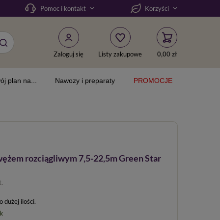
Pomoc i kontakt
Korzyści
Zaloguj się
Listy zakupowe
0,00 zł
ój plan na...
Nawozy i preparaty
PROMOCJE
 wężem rozciągliwym 7,5-22,5m Green Star
t.
dużej ilości
k