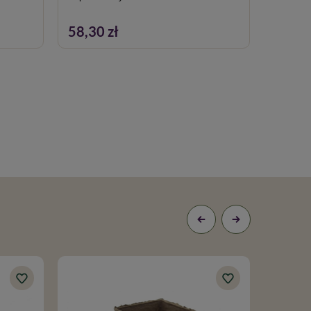
58,30 zł
3,19 z