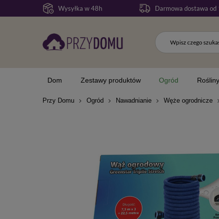
Wysyłka w 48h
Darmowa dostawa od 
Dom
Zestawy produktów
Ogród
Roślin
Przy Domu
Ogród
Nawadnianie
Węże ogrodnicze