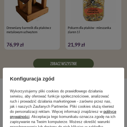
Drewniany karmnik dla ptaków z
Pokarm dla ptaków - mieszanka
metalowym uchwytem
ziaren 1 l
76,99 zł
21,99 zł
ZOBACZ WSZYSTKIE
Konfiguracja zgód
Blog ogrodniczy
Wykorzystujemy pliki cookies do prawidłowego działania
serwisu, aby oferować funkcje społecznościowe, analizować
ruch i prowadzić działania marketingowe - zarówno przez nas,
jak i naszych Zaufanych Partnerów. Pliki cookies służą również
do personalizacji reklam. Więcej informacji znajdziesz w
polityce
prywatności
. Akceptacja tego komunikatu oznacza zgodę na ich
zapisywanie na Twoim komputerze. Możesz określić warunki
przechowywania lub dostępu do nich klikając w zakładkę