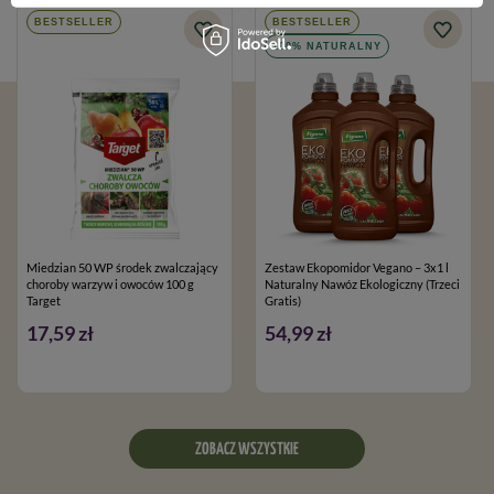
BESTSELLER
BESTSELLER
100% NATURALNY
Miedzian 50 WP środek zwalczający
Zestaw Ekopomidor Vegano – 3x1 l
choroby warzyw i owoców 100 g
Naturalny Nawóz Ekologiczny (Trzeci
Target
Gratis)
17,59 zł
54,99 zł
ZOBACZ WSZYSTKIE