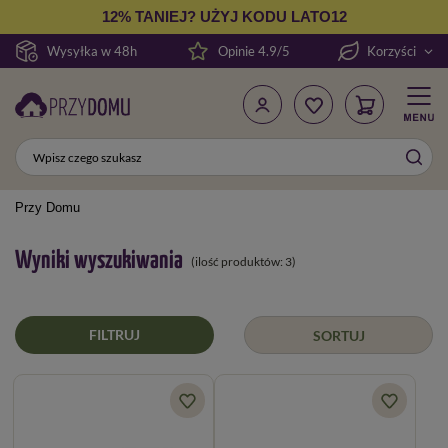
12% TANIEJ? UŻYJ KODU LATO12
Wysyłka w 48h
Opinie 4.9/5
Korzyści
Przy Domu
Wyniki wyszukiwania
(ilość produktów:
3
)
FILTRUJ
SORTUJ