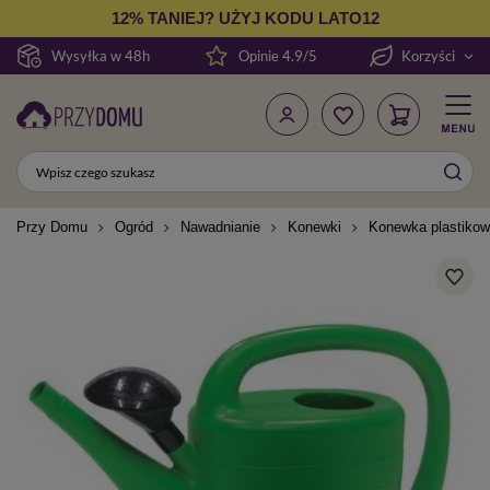
12% TANIEJ? UŻYJ KODU LATO12
Wysyłka w 48h
Opinie 4.9/5
Korzyści
Przy Domu
Ogród
Nawadnianie
Konewki
Konewka plastikowa