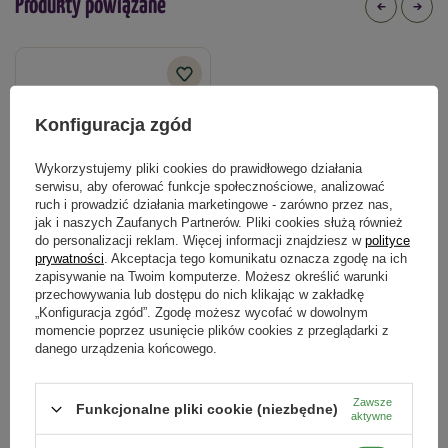
Produkty powiązane
Konfiguracja zgód
Wykorzystujemy pliki cookies do prawidłowego działania
serwisu, aby oferować funkcje społecznościowe, analizować
ruch i prowadzić działania marketingowe - zarówno przez nas,
jak i naszych Zaufanych Partnerów. Pliki cookies służą również
do personalizacji reklam. Więcej informacji znajdziesz w
polityce
prywatności
. Akceptacja tego komunikatu oznacza zgodę na ich
zapisywanie na Twoim komputerze. Możesz określić warunki
Sitko Ogrodowe Respana Garden
przechowywania lub dostępu do nich klikając w zakładkę
Sieve Czarne
„Konfiguracja zgód”. Zgodę możesz wycofać w dowolnym
momencie poprzez usunięcie plików cookies z przeglądarki z
21,99 zł
danego urządzenia końcowego.
Zawsze
Funkcjonalne pliki cookie (niezbędne)
Kategorie powiązane
aktywne