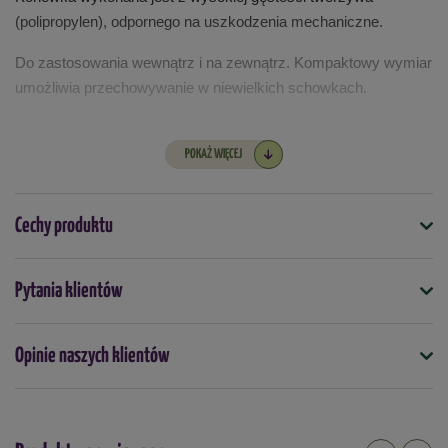
(polipropylen), odpornego na uszkodzenia mechaniczne.
Do zastosowania wewnątrz i na zewnątrz. Kompaktowy wymiar 
umożliwia przechowywanie w niewielkich schowkach.
POKAŻ WIĘCEJ
Cechy produktu
Symbol
Pytania klientów
5905197654720
Opinie naszych klientów
Podmiot odpowiedzialny za ten produkt na terenie UE
Więcej