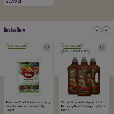
21,99 zł
Bestsellery
BESTSELLER
BESTSELLER
100% NATURALNY
Miedzian 50 WP środek zwalczający
Zestaw Ekopomidor Vegano – 3x1 l
choroby warzyw i owoców 100 g
Naturalny Nawóz Ekologiczny (Trzeci
Target
Gratis)