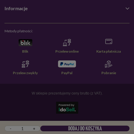
Informacje
Metody płatności:
Blik
Przelew online
Karta płatnicza
Przelew zwykły
PayPal
Pobranie
W sklepie prezentujemy ceny brutto (z VAT).
-
+
DODAJ DO KOSZYKA