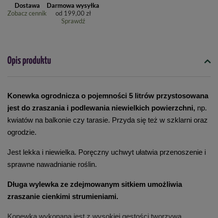
Dostawa
Darmowa wysyłka
Zobacz cennik
od
199,00 zł
Sprawdź
Opis produktu
Konewka ogrodnicza o pojemności 5 litrów przystosowana 
jest do zraszania i podlewania niewielkich powierzchni,
 np. 
kwiatów na balkonie czy tarasie. Przyda się też w szklarni oraz 
ogrodzie.
Jest lekka i niewielka. Poręczny uchwyt ułatwia przenoszenie i 
sprawne nawadnianie roślin.
Długa wylewka ze zdejmowanym sitkiem
umożliwia 
zraszanie cienkimi strumieniami.
Konewka wykonana jest z wysokiej gęstości tworzywa 