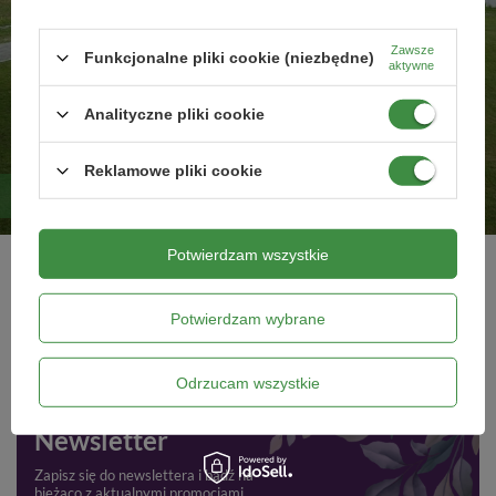
Zawsze
Funkcjonalne pliki cookie (niezbędne)
aktywne
Analityczne pliki cookie
Reklamowe pliki cookie
Aerator i wertykulator - kiedy stosować i jak?
Potwierdzam wszystkie
Kiedy wykonywać zabiegi wertykulacji i aeracji? Jakie są ich skutki dla
trawnika? Zapraszamy do krótkiego poradnika o tym, jak i kiedy
stosować aerator i wertykulator.
Potwierdzam wybrane
Czytaj więcej
Odrzucam wszystkie
Newsletter
Zapisz się do newslettera i bądź na
bieżąco z aktualnymi promocjami