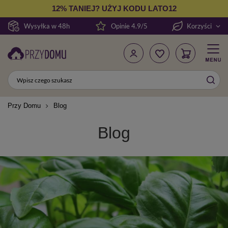
12% TANIEJ? UŻYJ KODU LATO12
Wysyłka w 48h
Opinie 4.9/5
Korzyści
Przy Domu
Blog
Blog