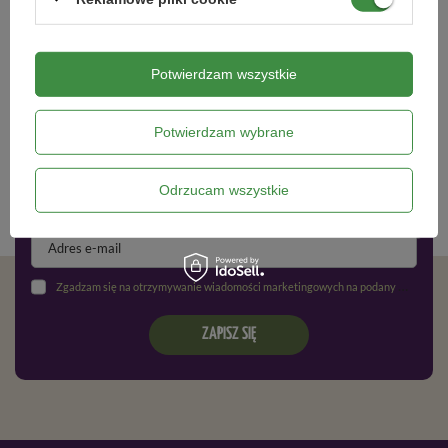
Czytaj więcej
Potwierdzam wszystkie
Newsletter
Potwierdzam wybrane
Zapisz się do newslettera i bądź na
bieżąco z aktualnymi promocjami
Odrzucam wszystkie
Zgadzam się na otrzymywanie wiadomości marketingowych na podany adres e-mail oraz przetwarzanie danych osobowych zgodnie z
ZAPISZ SIĘ