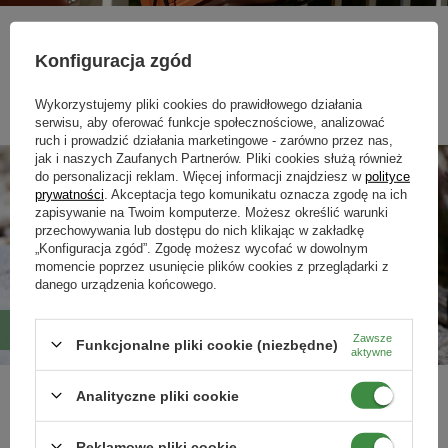
Piękne balkony, altany, tarasy? Mamy skuteczny przepis! Eleganckie
kwiaty zasadzone w skrzynkach balkonowych roziskrzą się feerią barw,
Konfiguracja zgód
zdobiąc nasze balkony przez całe lato!
Czytaj więcej
Wykorzystujemy pliki cookies do prawidłowego działania
serwisu, aby oferować funkcje społecznościowe, analizować
ruch i prowadzić działania marketingowe - zarówno przez nas,
jak i naszych Zaufanych Partnerów. Pliki cookies służą również
do personalizacji reklam. Więcej informacji znajdziesz w
polityce
prywatności
. Akceptacja tego komunikatu oznacza zgodę na ich
zapisywanie na Twoim komputerze. Możesz określić warunki
przechowywania lub dostępu do nich klikając w zakładkę
„Konfiguracja zgód”. Zgodę możesz wycofać w dowolnym
momencie poprzez usunięcie plików cookies z przeglądarki z
danego urządzenia końcowego.
Agrowłókniny wiosenne – po co je stosować i kiedy?
Zawsze
Funkcjonalne pliki cookie (niezbędne)
aktywne
Analityczne pliki cookie
Jakie korzyści może przynieść nam stosowanie agrowłókniny? Jaka
jest różnica między agrowłókniną wiosenną a zimową? Przeczytaj
artykuł o agrowłókninach.
Reklamowe pliki cookie