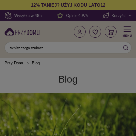
12% TANIEJ? UŻYJ KODU LATO12
Wysyłka w 48h
Opinie 4.9/5
Korzyści
Przy Domu
Blog
Blog