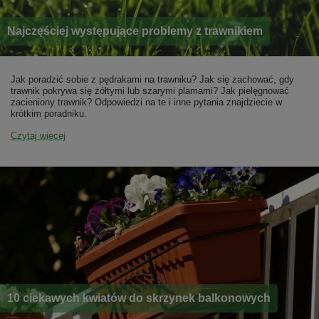
Najczęściej występujące problemy z trawnikiem
Jak poradzić sobie z pędrakami na trawniku? Jak się zachować, gdy
trawnik pokrywa się żółtymi lub szarymi plamami? Jak pielęgnować
zacieniony trawnik? Odpowiedzi na te i inne pytania znajdziecie w
krótkim poradniku.
Czytaj więcej
10 ciekawych kwiatów do skrzynek balkonowych