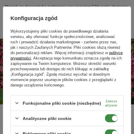
Zbiornik na deszczówkę podziemny czy naziemny? Na rynku dostępne
są różne modele pojemników na wodę deszczową, o przeróżnej
pojemności, kształcie. Sprawdź zalety poszczególnych rozwiązań.
Konfiguracja zgód
Czytaj więcej
Wykorzystujemy pliki cookies do prawidłowego działania
serwisu, aby oferować funkcje społecznościowe, analizować
ruch i prowadzić działania marketingowe - zarówno przez nas,
jak i naszych Zaufanych Partnerów. Pliki cookies służą również
do personalizacji reklam. Więcej informacji znajdziesz w
polityce
prywatności
. Akceptacja tego komunikatu oznacza zgodę na ich
zapisywanie na Twoim komputerze. Możesz określić warunki
przechowywania lub dostępu do nich klikając w zakładkę
„Konfiguracja zgód”. Zgodę możesz wycofać w dowolnym
momencie poprzez usunięcie plików cookies z przeglądarki z
danego urządzenia końcowego.
Jak i kiedy założyć wrzosowisko w ogrodzie?
Zawsze
Funkcjonalne pliki cookie (niezbędne)
aktywne
Wrzosowisko jest ozdobą ogrodu nie tylko jesienią. Piękna kompozycja
Analityczne pliki cookie
wrzosów i wrzośców może cieszyć oko cały rok. Jak założyć
wrzosowisko? Kiedy i jak je pielęgnować? Zapraszamy do lektury.
Czytaj więcej
Reklamowe pliki cookie