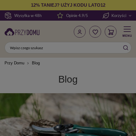
12% TANIEJ? UŻYJ KODU LATO12
Wysyłka w 48h
Opinie 4.9/5
Korzyści
Przy Domu
Blog
Blog