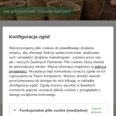
Jak przygotować rozsadę warzyw?
Jeśli wahasz się nad uprawą własnych warzyw, bo zniechęca Cię
przygotowanie rozsady - ten poradnik jest dla Ciebie!
Konfiguracja zgód
Czytaj więcej
Wykorzystujemy pliki cookies do prawidłowego działania
serwisu, aby oferować funkcje społecznościowe, analizować
ruch i prowadzić działania marketingowe - zarówno przez nas,
jak i naszych Zaufanych Partnerów. Pliki cookies służą również
Newsletter
do personalizacji reklam. Więcej informacji znajdziesz w
polityce
prywatności
. Akceptacja tego komunikatu oznacza zgodę na ich
Zapisz się do newslettera i bądź na
zapisywanie na Twoim komputerze. Możesz określić warunki
bieżąco z aktualnymi promocjami
przechowywania lub dostępu do nich klikając w zakładkę
„Konfiguracja zgód”. Zgodę możesz wycofać w dowolnym
momencie poprzez usunięcie plików cookies z przeglądarki z
danego urządzenia końcowego.
Zawsze
Funkcjonalne pliki cookie (niezbędne)
Zgadzam się na otrzymywanie wiadomości marketingowych na podany adres e-mail oraz przetwarzanie danych osobowych zgodnie z
aktywne