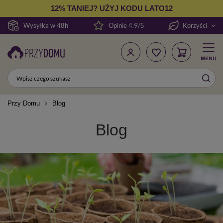
12% TANIEJ? UŻYJ KODU LATO12
Wysyłka w 48h
Opinie 4.9/5
Korzyści
Przy Domu
Blog
Blog