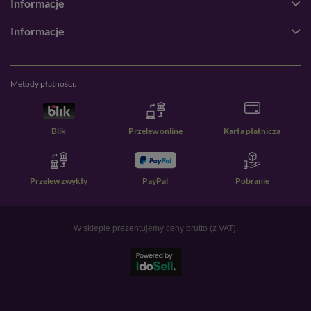
Informacje
Informacje
Metody płatności:
Blik
Przelew online
Karta płatnicza
Przelew zwykły
PayPal
Pobranie
W sklepie prezentujemy ceny brutto (z VAT).