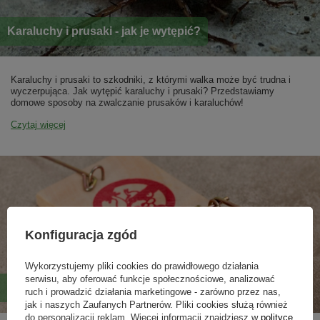
Karaluchy i prusaki - jak je wytępić?
Karaluchy i prusaki to szkodniki, z którymi walka może być trudna i
wyczerpująca. Jak wytępić karaluchy i prusaki? Przedstawiamy
domowe sposoby na zwalczanie prusaków i karaluchów!
Czytaj więcej
Konfiguracja zgód
Wykorzystujemy pliki cookies do prawidłowego działania
serwisu, aby oferować funkcje społecznościowe, analizować
Jak pozbyć się myszy z domu?
ruch i prowadzić działania marketingowe - zarówno przez nas,
jak i naszych Zaufanych Partnerów. Pliki cookies służą również
do personalizacji reklam. Więcej informacji znajdziesz w
polityce