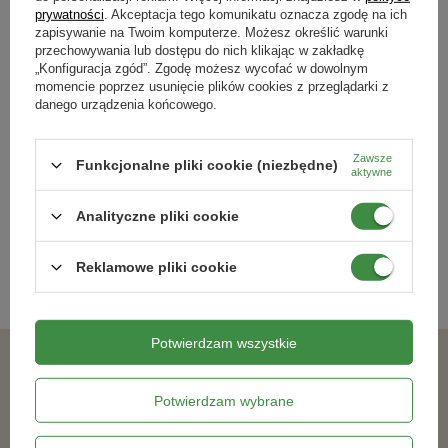
prywatności
. Akceptacja tego komunikatu oznacza zgodę na ich
Zimą myszy poszukują ciepłego miejsca, wchodząc do domów przez
zapisywanie na Twoim komputerze. Możesz określić warunki
szparę w drzwiach, oknach. Jak się ich pozbyć? Przedstawiamy
przechowywania lub dostępu do nich klikając w zakładkę
skuteczne sposoby odstraszania mysz.
„Konfiguracja zgód”. Zgodę możesz wycofać w dowolnym
Czytaj więcej
momencie poprzez usunięcie plików cookies z przeglądarki z
danego urządzenia końcowego.
Zawsze
Funkcjonalne pliki cookie (niezbędne)
Newsletter
aktywne
Zapisz się do newslettera i bądź na
Analityczne pliki cookie
bieżąco z aktualnymi promocjami
Reklamowe pliki cookie
Potwierdzam wszystkie
Zgadzam się na otrzymywanie wiadomości marketingowych na podany adres e-mail oraz przetwarzanie danych osobowych zgodnie z
Potwierdzam wybrane
ZAPISZ SIĘ