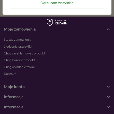
Odrzucam wszystkie
Moje zamówienia
Status zamówienia
Śledzenie przesyłki
Chcę zareklamować produkt
Chcę zwrócić produkt
Chcę wymienić towar
Kontakt
Moje konto
Informacje
Informacje