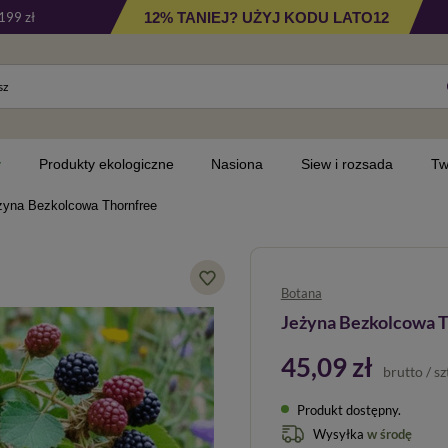
12% TANIEJ? UŻYJ KODU LATO12
199 zł
y
Produkty ekologiczne
Nasiona
Siew i rozsada
Tw
żyna Bezkolcowa Thornfree
Botana
Jeżyna Bezkolcowa 
45,09 zł
brutto
/
sz
Produkt dostępny
Wysyłka
w środę