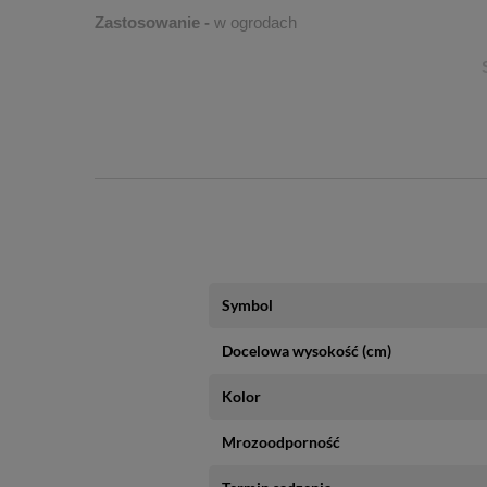
Zastosowanie -
 w ogrodach
Paczka z roślinami wysyłana jest 
Symbol
Docelowa wysokość (cm)
Kolor
Mrozoodporność