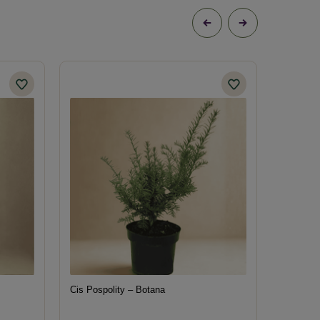
Cis Pospolity – Botana
Berberys
– Sadzo