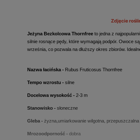
Zdjęcie rośl
Jeżyna Bezkolcowa Thornfree 
to jedna z najpopular
silnie rosnące pędy, które wymagają podpór. Owoce s
września, co pozwala na dłuższy okres zbiorów. Idealn
Nazwa łacińska - 
Rubus Fruticosus Thornfree
Tempo wzrostu -
 silne
Docelowa wysokość - 
2-3 m
Stanowisko -
 słoneczne
Gleba -
 żyzna,umiarkowanie wilgotna, przepuszczalna
Mrozoodporność -
 dobra