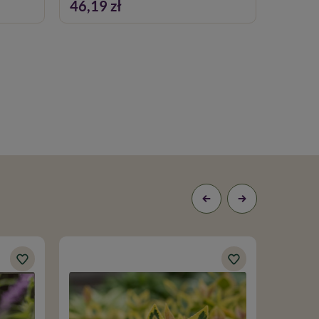
46,19 zł
51,69