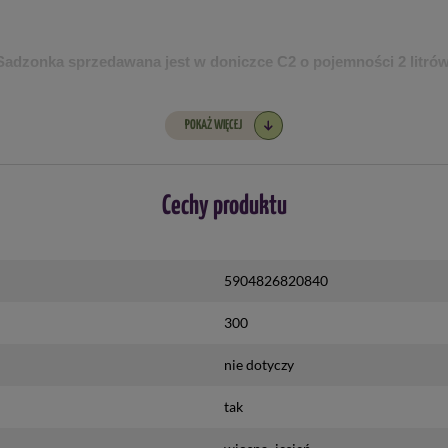
Sadzonka sprzedawana jest w doniczce C2 o pojemności 2 litrów
Wysokość sprzedawanej rośliny to około 30-40 cm. 
POKAŻ WIĘCEJ
bezpośrednio ze szkółki, dlatego może przyjść w innym terminie
Cechy produktu
5904826820840
300
nie dotyczy
tak