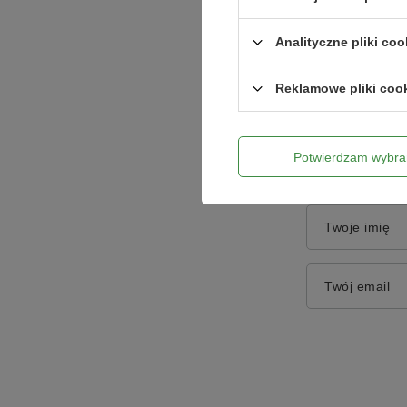
Analityczne pliki coo
Treść twojej o
Reklamowe pliki coo
Potwierdzam wybra
Dodaj włas
Twoje imię
Twój email