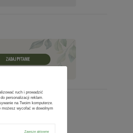
ZADAJ PYTANIE
alizować ruch i prowadzić
do personalizacji reklam.
isywanie na Twoim komputerze.
odę możesz wycofać w dowolnym
Zawsze aktywne