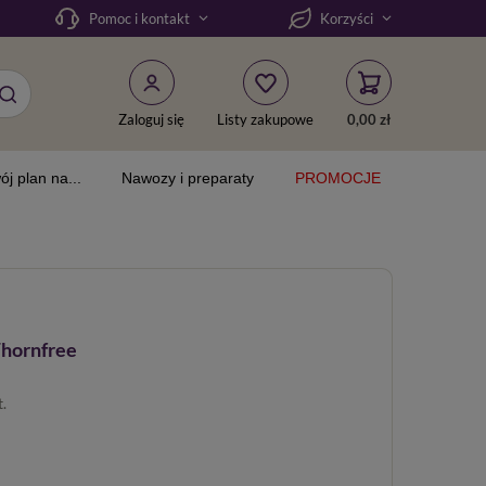
Pomoc i kontakt
Korzyści
Zaloguj się
Listy zakupowe
0,00 zł
ój plan na...
Nawozy i preparaty
PROMOCJE
Thornfree
t.