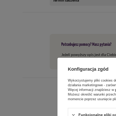
Termin sadzenia
Potrzebujesz pomocy? Masz pytania?
Jeżeli powyższy opis jest dla Cieb
tego produktu. Postaramy się odpo
Konfiguracja zgód
Wykorzystujemy pliki cookies d
działania marketingowe - zarówn
Więcej informacji znajdziesz w
Możesz określić warunki przec
momencie poprzez usunięcie pl
Funkcjonalne pliki c