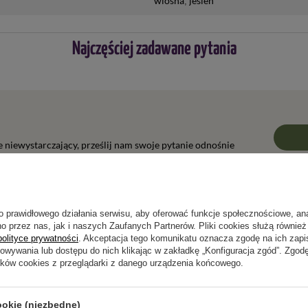
wiosna
jesień
Najczęściej zadawane pytania
ie niewystarczający, prześlij nam swoje pytanie odnośnie
wiedzieć tak szybko jak tylko będzie to możliwe.
o prawidłowego działania serwisu, aby oferować funkcje społecznościowe, an
o przez nas, jak i naszych Zaufanych Partnerów. Pliki cookies służą również 
polityce prywatności
Napisz swoją opinię
. Akceptacja tego komunikatu oznacza zgodę na ich zap
howywania lub dostępu do nich klikając w zakładkę „Konfiguracja zgód”. Zg
ików cookies z przeglądarki z danego urządzenia końcowego.
Twoja ocena:
5/5
ookie (niezbędne)