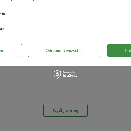
kie
pinii
kie
ne
Odrzucam wszystkie
Po
ne zdjęcie produktu:
Wyślij opinię