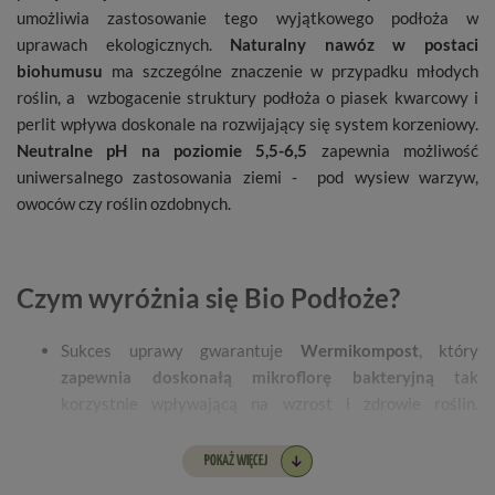
umożliwia zastosowanie tego wyjątkowego podłoża w
uprawach ekologicznych.
Naturalny nawóz w postaci
biohumusu
ma szczególne znaczenie w przypadku młodych
roślin, a wzbogacenie struktury podłoża o piasek kwarcowy i
perlit wpływa doskonale na rozwijający się system korzeniowy.
Neutralne pH na poziomie 5,5-6,5
zapewnia możliwość
uniwersalnego zastosowania ziemi - pod wysiew warzyw,
owoców czy roślin ozdobnych.
Czym wyróżnia się Bio Podłoże?
Sukces uprawy gwarantuje
Wermikompost
, który
zapewnia doskonałą mikroflorę bakteryjną
tak
korzystnie wpływającą na wzrost i zdrowie roślin.
Stanowi naturalną ochronę przed patogenami i
szkodnikami.
POKAŻ WIĘCEJ