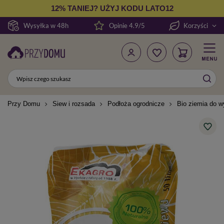
12% TANIEJ? UŻYJ KODU LATO12
Wysyłka w 48h
Opinie 4.9/5
Korzyści
Przy Domu
Siew i rozsada
Podłoża ogrodnicze
Bio ziemia do w