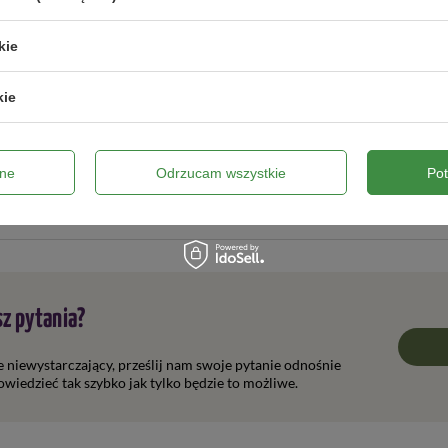
iczce do ochrony roślin przed chorobami i szkodnikami?
kie
lce ze ślimakami?
kie
ywana jako zaprawa nasienna?
o kompostu?
ne
Odrzucam wszystkie
Po
 solniczce?
z pytania?
ie niewystarczający, prześlij nam swoje pytanie odnośnie
wiedzieć tak szybko jak tylko będzie to możliwe.