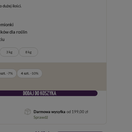
dużej ilości
emionki
ków dla roślin
ciu
3 kg
8 kg
szt.
-
7
%
4
szt.
-
10
%
DODAJ DO KOSZYKA
Darmowa wysyłka
od
199,00 zł
Sprawdź