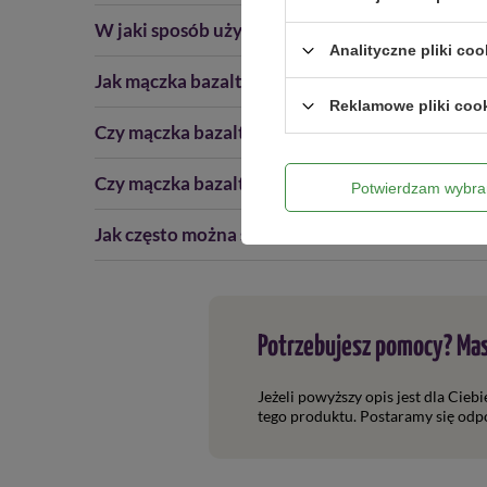
W jaki sposób używać mączki bazaltowej w soln
Analityczne pliki coo
Jak mączka bazaltowa w solniczce pomaga w wa
Reklamowe pliki coo
Czy mączka bazaltowa w solniczce może być uż
Czy mączka bazaltowa w solniczce nadaje się d
Potwierdzam wybra
Jak często można stosować mączkę bazaltową w
Potrzebujesz pomocy? Mas
Jeżeli powyższy opis jest dla Cieb
tego produktu. Postaramy się odpo