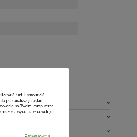
alizować ruch i prowadzić
do personalizacji reklam.
isywanie na Twoim komputerze.
odę możesz wycofać w dowolnym
Zawsze aktywne