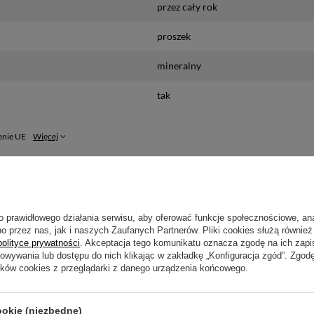
przez cały rok
proszek
mineralny
tak
enie UE
Więcej
Najczęściej zadawane pytania
o prawidłowego działania serwisu, aby oferować funkcje społecznościowe, an
o przez nas, jak i naszych Zaufanych Partnerów. Pliki cookies służą również 
w solniczce w swoim ogrodzie?
polityce prywatności
. Akceptacja tego komunikatu oznacza zgodę na ich zap
howywania lub dostępu do nich klikając w zakładkę „Konfiguracja zgód”. Zg
na dla ludzi, zwierząt i owadów?
ików cookies z przeglądarki z danego urządzenia końcowego.
ko nawóz?
ookie (niezbędne)