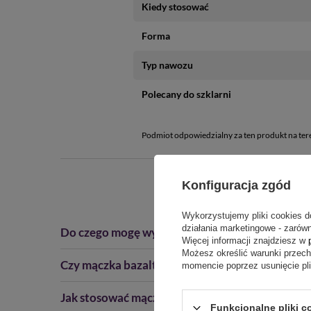
- Magnez (MgO): 4-6%
Kiedy stosować
- Wapń (CaO): min. 0,5%
Forma
- pH: 8,5 - 9,5
Typ nawozu
Opakowanie: 
900 g
Polecany do szklarni
Podmiot odpowiedzialny za ten produkt na ter
Konfiguracja zgód
Wykorzystujemy pliki cookies d
działania marketingowe - zarówn
Do czego mogę wykorzystać mączkę bazaltową 
Więcej informacji znajdziesz w
Możesz określić warunki przec
Czy mączka bazaltowa w solniczce jest bezpiecz
momencie poprzez usunięcie pl
Jak stosować mączkę bazaltową w solniczce ja
Funkcjonalne pliki c