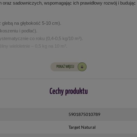
 oraz sadowniczych, wspomagając ich prawidłowy rozwój i budując n
 glebą na głębokość 5-10 cm).
koszeniu i podlać).
 systematycznie co roku (0,4-0,5 kg/10 m²).
liny wieloletnie – 0,5 kg na 10 m².
²) lub w istniejącym sadzie (0,5-1 kg/10 m² w pasach przy rzędach).
POKAŻ WIĘCEJ
 się. 
ych lub podczas deszczu. 
Cechy produktu
ć bezpośrednio ze środkami ochrony roślin.
ala od żywności i pasz.
5901875010789
Target Natural