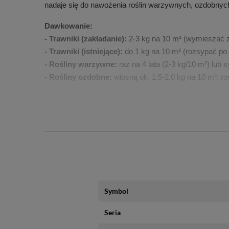
nadaje się do nawożenia roślin warzywnych, ozdobnych
Dawkowanie:
- Trawniki (zakładanie):
 2-3 kg na 10 m² (wymieszać z
- Trawniki (istniejące):
 do 1 kg na 10 m² (rozsypać po 
- Rośliny warzywne:
 raz na 4 lata (2-3 kg/10 m²) lub
- Rośliny ozdobne:
 wiosną ok. 1,5-2,0 kg na 10 m²; roś
- Uprawy sadownicze:
 przed założeniem (2-3 kg/10 m
Środki ostrożności i pierwsza pomoc:
- Unikać kontaktu z oczami i skórą. 
- Nie wdychać pyłów oraz unikać ich rozprzestrzeniania
- Nie stosować na glebach zalanych wodą, zamarznięt
- Produktu nie należy używać na pastwiskach ani łączy
- Przechowywać w suchym, wentylowanym miejscu, z d
Symbol
Skład:
- Krzem (Si): min. 18%
Seria
- Żelazo (Fe): 5-10%