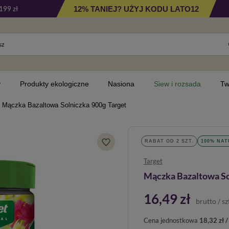
12% TANIEJ? UŻYJ KODU LATO12
199 zł
y
Produkty ekologiczne
Nasiona
Siew i rozsada
Tw
Mączka Bazaltowa Solniczka 900g Target
RABAT OD 2 SZT.
100% NA
Target
Mączka Bazaltowa So
16,49 zł
brutto
/
sz
Cena jednostkowa
18,32 zł /