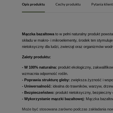
Opis produktu
Cechy produktu
Pytania klien
Mączka bazaltowa
 to w pełni naturalny produkt pows
składu w makro- i mikroelementy, środek ten stymuluje
nietoksyczny dla ludzi, zwierząt oraz organizmów wod
Zalety produktu:
- W 100% naturalna:
 produkt ekologiczny, zakwalifik
wzmacnia odporność roślin.
- Poprawia strukturę gleby:
 zwiększa żyzność i wsp
- Uniwersalność:
 idealna do trawników, warzyw, drze
- Bezpieczeństwo:
 produkt nietoksyczny, bezpieczny 
- Wykorzystanie mączki bazaltowej:
 Mączka bazaltow
Może być stosowana zarówno podczas zakładania nowych