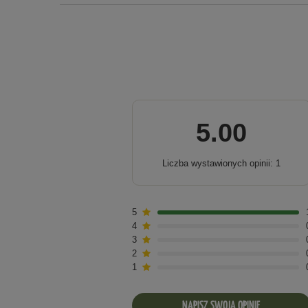
5.00
Liczba wystawionych opinii: 1
5
4
3
2
1
NAPISZ SWOJĄ OPINIĘ