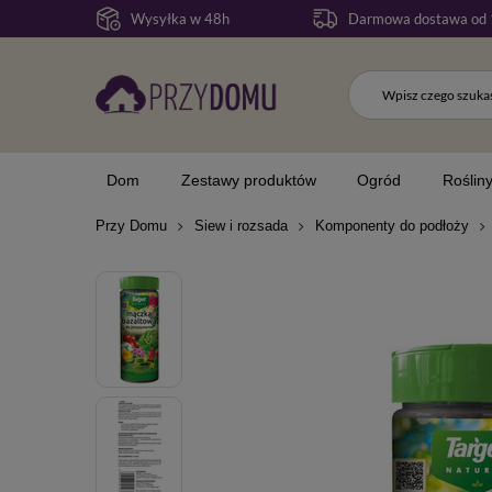
Wysyłka w 48h
Darmowa dostawa od 
Dom
Zestawy produktów
Ogród
Roślin
Przy Domu
Siew i rozsada
Komponenty do podłoży