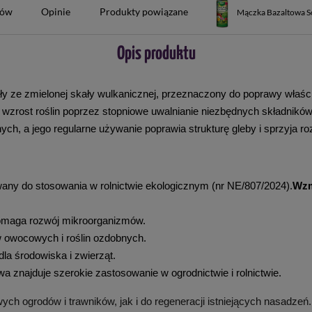
tów
Opinie
Produkty powiązane
Mączka Bazaltowa So
Opis produktu
tały ze zmielonej skały wulkanicznej, przeznaczony do poprawy właś
 wzrost roślin poprzez stopniowe uwalnianie niezbędnych składników
nych, a jego regularne używanie poprawia strukturę gleby i sprzyja
owany do stosowania w rolnictwie ekologicznym (nr NE/807/2024).
Wzm
omaga rozwój mikroorganizmów.
w owocowych i roślin ozdobnych.
dla środowiska i zwierząt.
a znajduje szerokie zastosowanie w ogrodnictwie i rolnictwie. 
 ogrodów i trawników, jak i do regeneracji istniejących nasadzeń.