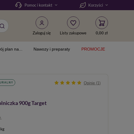
Pomoc i kontakt
Korzyści
Zaloguj się
Listy zakupowe
0,00 zł
ój plan na...
Nawozy i preparaty
PROMOCJE
Opinie (1)
TURALNY
lniczka 900g Target
t.
 kg