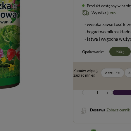
Produkt dostępny w bardzo 
Wysyłka
jutro
- wysoka zawartość krz
- bogactwo mikroskładni
- łatwa i wygodna w uży
Opakowanie
900 g
Zamów więcej,
2
szt.
-
5
%
3
zapłać mniej!
-
+
Dostawa
Zobacz cennik