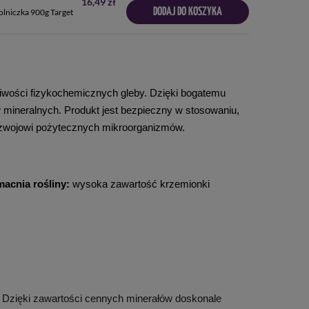
16,49 zł
DODAJ DO KOSZYKA
lniczka 900g Target
ciwości fizykochemicznych gleby. Dzięki bogatemu 
 mineralnych. Produkt jest bezpieczny w stosowaniu, 
 rozwojowi pożytecznych mikroorganizmów.
acnia rośliny:
 wysoka zawartość krzemionki 
 Dzięki zawartości cennych minerałów doskonale 