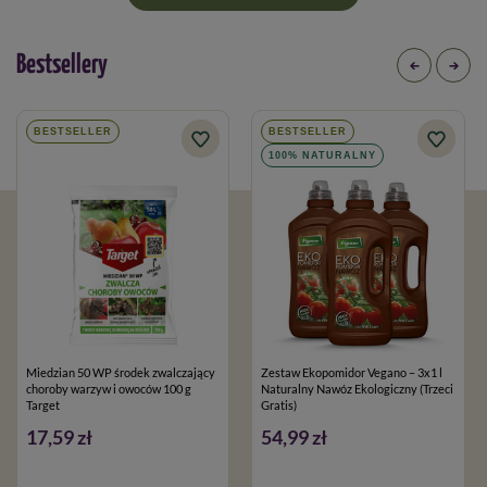
Bestsellery
BESTSELLER
BESTSELLER
100% NATURALNY
Miedzian 50 WP środek zwalczający
Zestaw Ekopomidor Vegano – 3x1 l
choroby warzyw i owoców 100 g
Naturalny Nawóz Ekologiczny (Trzeci
Target
Gratis)
17,59 zł
54,99 zł