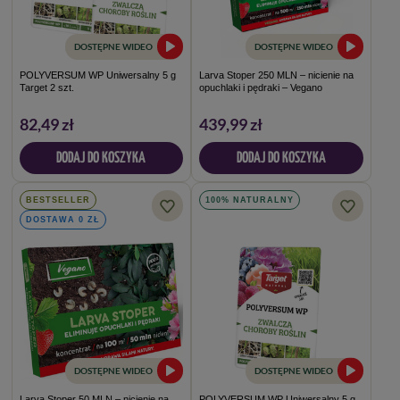
DOSTĘPNE WIDEO
DOSTĘPNE WIDEO
POLYVERSUM WP Uniwersalny 5 g
Larva Stoper 250 MLN – nicienie na
Target 2 szt.
opuchlaki i pędraki – Vegano
82,49 zł
439,99 zł
DODAJ DO KOSZYKA
DODAJ DO KOSZYKA
BESTSELLER
100% NATURALNY
DOSTAWA 0 ZŁ
DOSTĘPNE WIDEO
DOSTĘPNE WIDEO
Larva Stoper 50 MLN – nicienie na
POLYVERSUM WP Uniwersalny 5 g