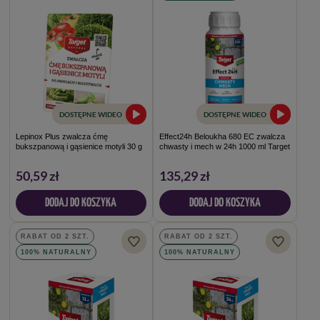
DOSTĘPNE WIDEO
DOSTĘPNE WIDEO
Lepinox Plus zwalcza ćmę
Effect24h Beloukha 680 EC zwalcza
bukszpanową i gąsienice motyli 30 g
chwasty i mech w 24h 1000 ml Target
50,59 zł
135,29 zł
DODAJ DO KOSZYKA
DODAJ DO KOSZYKA
RABAT OD 2 SZT.
RABAT OD 2 SZT.
100% NATURALNY
100% NATURALNY