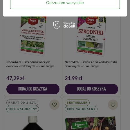
Odrzucam wszystkie
NeemAzal – szkodniki warzyw,
NeemAzal – zwalcza szkodniki roślin
owoców, ozdobnych – 9 ml Target
domowych – 3 ml Target
47,29 zł
21,99 zł
DODAJ DO KOSZYKA
DODAJ DO KOSZYKA
RABAT OD 2 SZT.
BESTSELLER
100% NATURALNY
100% NATURALNY