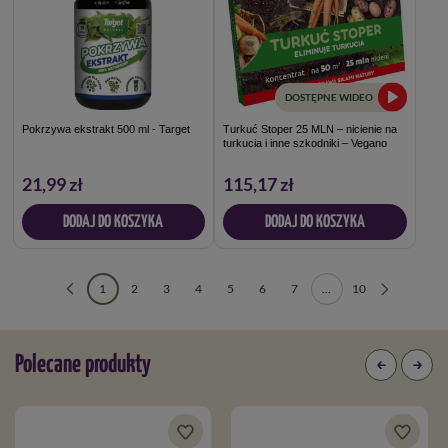
DOSTĘPNE WIDEO
Pokrzywa ekstrakt 500 ml - Target
Turkuć Stoper 25 MLN – nicienie na
turkucia i inne szkodniki – Vegano
21,99 zł
115,17 zł
DODAJ DO KOSZYKA
DODAJ DO KOSZYKA
1
2
3
4
5
6
7
...
10
Polecane produkty