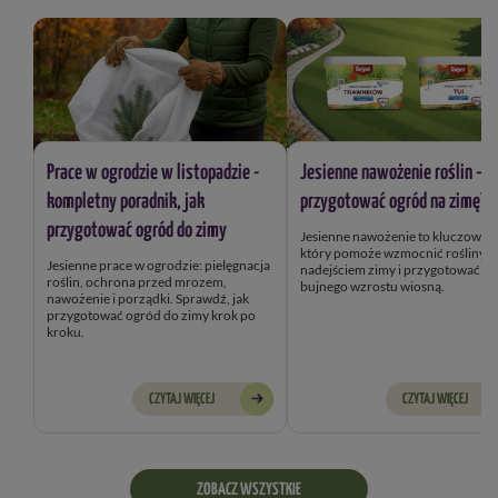
Prace w ogrodzie w listopadzie -
Jesienne nawożenie roślin – j
kompletny poradnik, jak
przygotować ogród na zimę?
przygotować ogród do zimy
Jesienne nawożenie to kluczowy k
który pomoże wzmocnić rośliny przed
Jesienne prace w ogrodzie: pielęgnacja
nadejściem zimy i przygotować je
roślin, ochrona przed mrozem,
bujnego wzrostu wiosną.
nawożenie i porządki. Sprawdź, jak
przygotować ogród do zimy krok po
kroku.
CZYTAJ WIĘCEJ
CZYTAJ WIĘCEJ
ZOBACZ WSZYSTKIE