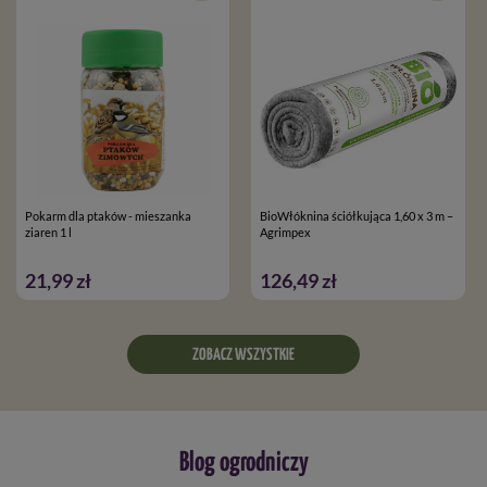
Pokarm dla ptaków - mieszanka
BioWłóknina ściółkująca 1,60 x 3 m –
ziaren 1 l
Agrimpex
21,99 zł
126,49 zł
ZOBACZ WSZYSTKIE
Blog ogrodniczy