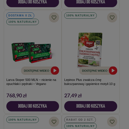
DODAJ DO KOSZYKA
DODAJ DO KOSZYKA
DOSTAWA 0 ZŁ
100% NATURALNY
100% NATURALNY
DOSTĘPNE WIDEO
DOSTĘPNE WIDEO
Larva Stoper 500 MLN – nicienie na
Lepinox Plus zwalcza ćmę
opuchlaki i pędraki – Vegano
bukszpanową i gąsienice motyli 10 g
768,90 zł
27,49 zł
DODAJ DO KOSZYKA
DODAJ DO KOSZYKA
100% NATURALNY
RABAT OD 2 SZT.
100% NATURALNY