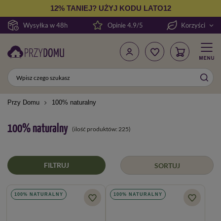
12% TANIEJ? UŻYJ KODU LATO12
Wysyłka w 48h
Opinie 4.9/5
Korzyści
Przy Domu
100% naturalny
100% naturalny
(ilość produktów:
225
)
FILTRUJ
SORTUJ
100% NATURALNY
100% NATURALNY