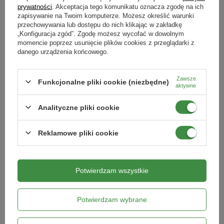
prywatności
. Akceptacja tego komunikatu oznacza zgodę na ich
DODAJ DO KOSZYKA
DODAJ DO KOSZYKA
zapisywanie na Twoim komputerze. Możesz określić warunki
przechowywania lub dostępu do nich klikając w zakładkę
„Konfiguracja zgód”. Zgodę możesz wycofać w dowolnym
BESTSELLER
RABAT OD 2 SZT.
momencie poprzez usunięcie plików cookies z przeglądarki z
RABAT OD 2 SZT.
100% NATURALNY
danego urządzenia końcowego.
Zawsze
Funkcjonalne pliki cookie (niezbędne)
aktywne
Analityczne pliki cookie
Reklamowe pliki cookie
Wrotycz – Ekstrakt Na Pędraki – 500
Biohumus Max do ziół 1 l ekologiczny
ml Target
biohumus uzyskiwany z hodowli
dżdżownic
Potwierdzam wszystkie
32,99 zł
17,59 zł
DODAJ DO KOSZYKA
DODAJ DO KOSZYKA
Potwierdzam wybrane
100% NATURALNY
100% NATURALNY