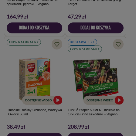
opuchlaki i pędraki – Vegano
Target
164,99 zł
47,29 zł
DODAJ DO KOSZYKA
DODAJ DO KOSZYKA
100% NATURALNY
DOSTAWA 0 ZŁ
100% NATURALNY
DOSTĘPNE WIDEO
DOSTĘPNE WIDEO
Limocide Rośliny Ozdobne, Warzywa
Turkuć Stoper 50 MLN– nicienie na
i Owoce 50 ml
turkucia i inne szkodniki – Vegano
38,49 zł
208,99 zł