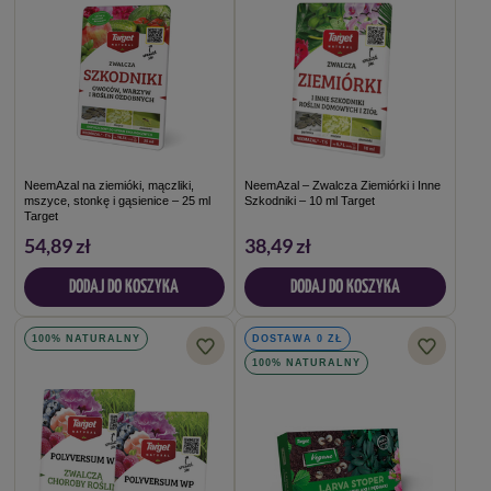
NeemAzal na ziemióki, mączliki,
NeemAzal – Zwalcza Ziemiórki i Inne
mszyce, stonkę i gąsienice – 25 ml
Szkodniki – 10 ml Target
Target
54,89 zł
38,49 zł
DODAJ DO KOSZYKA
DODAJ DO KOSZYKA
100% NATURALNY
DOSTAWA 0 ZŁ
100% NATURALNY