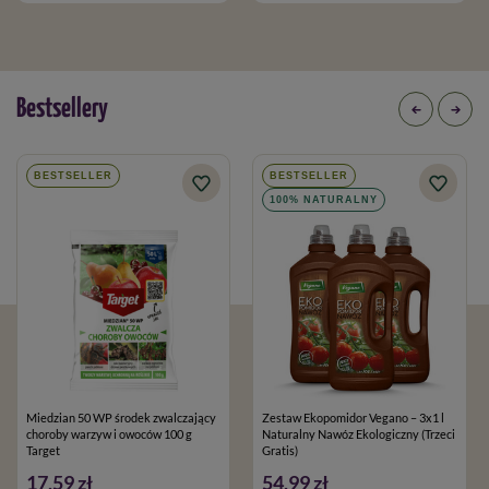
Bestsellery
Ze środków ochrony roślin należy korzystać z zachowaniem
bezpieczeństwa. Przed każdym użyciem przeczytaj informację
zamieszczone w etykiecie i informacje dotyczące produktu.
BESTSELLER
BESTSELLER
Nabycie środków ochrony roślin mogą dokonywać jedynie
100% NATURALNY
osoby pełnoletnie oraz posiadające kwalifikacje wymagane od
osób nabywających środki ochrony roślin, określone w art.28
ustawy o środkach ochrony roślin z dnia 08.03.2013
Miedzian 50 WP środek zwalczający
Zestaw Ekopomidor Vegano – 3x1 l
choroby warzyw i owoców 100 g
Naturalny Nawóz Ekologiczny (Trzeci
Target
Gratis)
17,59 zł
54,99 zł