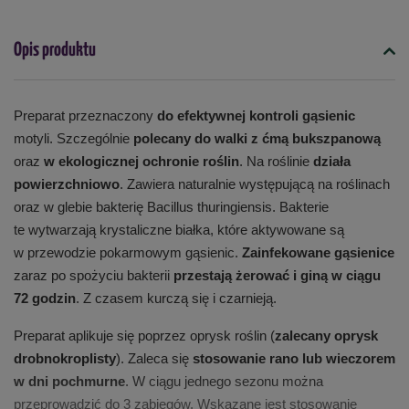
Opis produktu
Preparat przeznaczony
do efektywnej kontroli gąsienic
motyli. Szczególnie
polecany do walki z ćmą bukszpanową
oraz
w ekologicznej ochronie roślin
. Na roślinie
działa
powierzchniowo
. Zawiera naturalnie występującą na roślinach
oraz w glebie bakterię Bacillus thuringiensis. Bakterie
te wytwarzają krystaliczne białka, które aktywowane są
w przewodzie pokarmowym gąsienic.
Zainfekowane gąsienice
zaraz po spożyciu bakterii
przestają żerować i giną w ciągu
72 godzin
. Z czasem kurczą się i czarnieją.
Preparat aplikuje się poprzez oprysk roślin (
zalecany oprysk
drobnokroplisty
). Zaleca się
stosowanie rano lub wieczorem
w dni pochmurne
. W ciągu jednego sezonu można
przeprowadzić do 3 zabiegów. Wskazane jest stosowanie