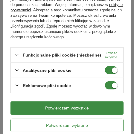
do personalizacji reklam. Więcej informacji znajdziesz w
polityce
Na jakie szkodniki
prywatności
. Akceptacja tego komunikatu oznacza zgodę na ich
Problem
Roślina
Dawkowanie
ćma bukszpanowa
gąsienice
owocówki
100% NATURALNY
zapisywanie na Twoim komputerze. Możesz określić warunki
przechowywania lub dostępu do nich klikając w zakładkę
Kiedy stosować
„Konfiguracja zgód”. Zgodę możesz wycofać w dowolnym
Ćma bukszpanowa
Bukszpan
10g na 5 litrów
kwiecień
maj
czerwiec
lipiec
sierpień
wrzesień
październik
momencie poprzez usunięcie plików cookies z przeglądarki z
wody (na około
danego urządzenia końcowego.
Forma
100m2).
proszek
Zawsze
Funkcjonalne pliki cookie (niezbędne)
aktywne
Zwójka krzyżóweczka
Winorośl
10g na 5 litrów
Podmiot odpowiedzialny za ten produkt na terenie UE
Więcej
wody (na około
Analityczne pliki cookie
100m2).
POLYVERSUM WP Uniwersalny 5 g
Syllit - Na Choroby Drzew
Reklamowe pliki cookie
Target 2 szt.
Owocowych 10 g
Gąsienice zwójkówek
Grusza, jabłoń
10g na 5 litrów
82,49 zł
10,99 zł
liściowych
wody (na około
Potwierdzam wszystkie
100m2).
Kategorie powiązane
Potwierdzam wybrane
Gąsienice motyli
Truskawka (w
10g na 5 litrów