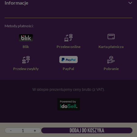
Informacje
Metody płatności:
Blik
Przelew online
Karta płatnicza
Przelew zwykły
PayPal
Pobranie
W sklepie prezentujemy ceny brutto (z VAT).
-
+
DODAJ DO KOSZYKA