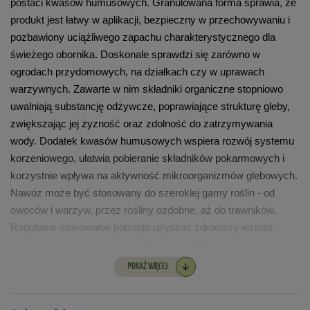
postaci kwasów humusowych. Granulowana forma sprawia, że 
produkt jest łatwy w aplikacji, bezpieczny w przechowywaniu i 
pozbawiony uciążliwego zapachu charakterystycznego dla 
świeżego obornika. Doskonale sprawdzi się zarówno w 
ogrodach przydomowych, na działkach czy w uprawach 
warzywnych. Zawarte w nim składniki organiczne stopniowo 
uwalniają substancję odżywcze, poprawiające strukturę gleby, 
zwiększając jej żyzność oraz zdolność do zatrzymywania 
wody. Dodatek kwasów humusowych wspiera rozwój systemu 
korzeniowego, ułatwia pobieranie składników pokarmowych i 
korzystnie wpływa na aktywność mikroorganizmów glebowych. 
Nawóz może być stosowany do szerokiej gamy roślin - od 
owoców i warzyw, przez rośliny ozdobne, aż do trawników. 
Regularne stosowanie pomaga uzyskać zdrowszy wzrost, 
intensywniejsze wybarwienie liści oraz obfitsze plonowanie i 
kwitnienie.
POKAŻ WIĘCEJ
Dawkowanie: