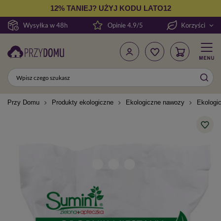
12% TANIEJ? UŻYJ KODU LATO12
Wysyłka w 48h
Opinie 4.9/5
Korzyści
Przy Domu
Produkty ekologiczne
Ekologiczne nawozy
Ekologi