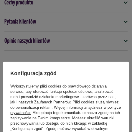
Dawkowanie ma charakter orientacyjny i może się zmieniać w 
Cechy produktu
zależności od warunków glebowo-klimatycznych obszaru 
(żyzność, zdolność retencyjna gleby, klimat itp.):
Symbol
Pytania klientów
Burak
: 1,8–2,0 kg / 10 m²,
5907102057275
Rośliny aromatyczne i lecznicze:
 1,2–1,8 kg / m²,
Polowa uprawa warzyw
: 1,5–1,8 kg / 10 m²,
Opinie naszych klientów
Podmiot odpowiedzialny za ten produkt na terenie UE
Więcej
Szklarniowa uprawa warzyw
: 1,5–2 kg / m²,
Truskawki
: 1,6–1,8 kg / m²,
Uprawy kwiatowe
: 1,3–1,5 kg / m²,
Sady owocowe / winnice (drzewa dorosłe)
: 4–5 kg / roślina,
Produkty powiązane
Konfiguracja zgód
Sady owocowe / winnice (drzewa młode, po 1 roku)
: 1,5 kg / 
roślina,
Wykorzystujemy pliki cookies do prawidłowego działania
Trawniki / parki / pola golfowe / boiska sportowe
: 300–500 g 
serwisu, aby oferować funkcje społecznościowe, analizować
ruch i prowadzić działania marketingowe - zarówno przez nas,
/ m².
jak i naszych Zaufanych Partnerów. Pliki cookies służą również
do personalizacji reklam. Więcej informacji znajdziesz w
polityce
Gdzie stosujemy:
prywatności
. Akceptacja tego komunikatu oznacza zgodę na ich
zapisywanie na Twoim komputerze. Możesz określić warunki
Burak, rośliny aromatyczne i lecznicze, polowa uprawa warzyw, 
przechowywania lub dostępu do nich klikając w zakładkę
szklarniowa uprawa warzyw, truskawki, uprawy kwiatowe, sady 
„Konfiguracja zgód”. Zgodę możesz wycofać w dowolnym