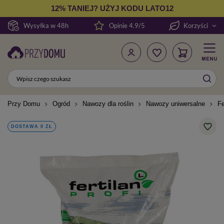
12% TANIEJ? UŻYJ KODU LATO12
Wysyłka w 48h
Opinie 4.9/5
Korzyści
Przy Domu
Ogród
Nawozy dla roślin
Nawozy uniwersalne
Fe
DOSTAWA 0 ZŁ