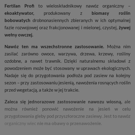
Fertilan
Profi
to wieloskładnikowy nawóz organiczny –
ekoaktywator,
produkowany z
biomasy roślin
bobowatych
drobnonasiennych zbieranych w ich optymalnej
fazie rozwojowej oraz frakcjonowanej i mielonej, czystej,
żywej
wełny owczej.
Nawóz ten ma wszechstronne zastosowanie.
Można nim
zasilać zarówno owoce, warzywa, drzewa, krzewy, rośliny
ozdobne, a nawet trawnik. Dzięki naturalnemu składowi z
powodzeniem może być stosowany w uprawach ekologicznych.
Nadaje się do przygotowania podłoża pod zasiew na kolejny
sezon – przy zastosowaniu jesienią, nawożenia rosnących roślin
przed wegetacją, a także w jej trakcie.
Zaleca się jednorazowe zastosowanie nawozu wiosną,
ale
można również ponowić nawożenie na jesień w celu
przygotowania gleby pod przyszłoroczne zasiewy. Jest to nawóz
organiczny wiec
nie ma obawy o przenawożenie.