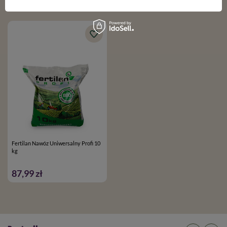
Podobne produkty
cebula, marchew wczesna, pomidor, pietruszka -
200-300
2
g/m
seler, późne kapustne, kalafior, dynia, brukselka, marchew
2
na późny zbiór
200-300 g/m
owoce, rośliny jagodowe i sadownicze (borówka,
truskawki, porzeczka, malina, jeżyna, winogron) –
300
2
g/m
2
drzewka/krzewy –
300 g/m
- przed sadzeniem nawóz
wymieszać z glebą do głębokości 20-25 cm
2
Drzewa i krzewy ozdobne
- 200-400 g/m
Przed sadzeniem
roślin na uprzednio przygotowaną glebę
Fertilan Nawóz Uniwersalny Profi 10
należy równomiernie rozprowadzić nawóz w ilości
300-
kg
2
400 g/m
i wymieszać z podłożem
na głębokość 5-10 cm
87,99 zł
poprzez zagrabianie. W tak przygotowaną glebę sadzić
drzewa i krzewy, po posadzeniu obficie podlać wodą.
Wczesną wiosną,
rozrzucić nawóz wokół drzew/krzewów
2
w dawce
2-3 kg na 10 m
i następnie podlać wodą.
Podczas sadzenia
– wymieszać nawóz z ziemią w ilości
4