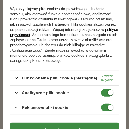
Wykorzystujemy pliki cookies do prawidłowego działania
Podobne produkty
serwisu, aby oferować funkcje społecznościowe, analizować
ruch i prowadzić działania marketingowe - zarówno przez nas,
jak i naszych Zaufanych Partnerów. Pliki cookies służą również
do personalizacji reklam. Więcej informacji znajdziesz w
polityce
RABAT OD 2 SZT.
RABAT OD 2 SZT.
prywatności
. Akceptacja tego komunikatu oznacza zgodę na ich
100% NATURALNY
zapisywanie na Twoim komputerze. Możesz określić warunki
przechowywania lub dostępu do nich klikając w zakładkę
„Konfiguracja zgód”. Zgodę możesz wycofać w dowolnym
momencie poprzez usunięcie plików cookies z przeglądarki z
danego urządzenia końcowego.
Zawsze
Funkcjonalne pliki cookie (niezbędne)
aktywne
Analityczne pliki cookie
Nawóz przeciw brązowieniu igieł z
Biohumus Max – do warzyw i owoców
mikroelementami 4 kg
– 1 l Target
Reklamowe pliki cookie
51,69 zł
17,59 zł