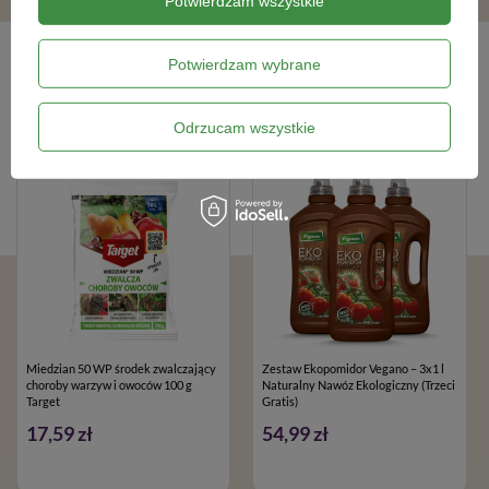
Potwierdzam wszystkie
Bestsellery
Potwierdzam wybrane
Odrzucam wszystkie
BESTSELLER
BESTSELLER
100% NATURALNY
Miedzian 50 WP środek zwalczający
Zestaw Ekopomidor Vegano – 3x1 l
choroby warzyw i owoców 100 g
Naturalny Nawóz Ekologiczny (Trzeci
Target
Gratis)
17,59 zł
54,99 zł