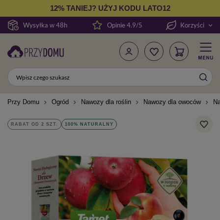
12% TANIEJ? UŻYJ KODU LATO12
Wysyłka w 48h
Opinie 4.9/5
Korzyści
Przy Domu
Ogród
Nawozy dla roślin
Nawozy dla owoców
Na
RABAT OD 2 SZT.
100% NATURALNY