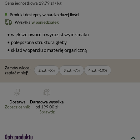
Cena jednostkowa
19,79 zł / kg
Produkt dostępny w bardzo dużej ilości
Wysyłka
w poniedziałek
• większe owoce o wyrazistszym smaku
• polepszona struktura gleby
• skład w oparciu o materię organiczną
Zamów więcej,
2
szt.
-
5
%
3
szt.
-
7
%
4
szt.
-
10
%
zapłać mniej!
Dostawa
Darmowa wysyłka
Zobacz cennik
od
199,00 zł
Sprawdź
Opis produktu