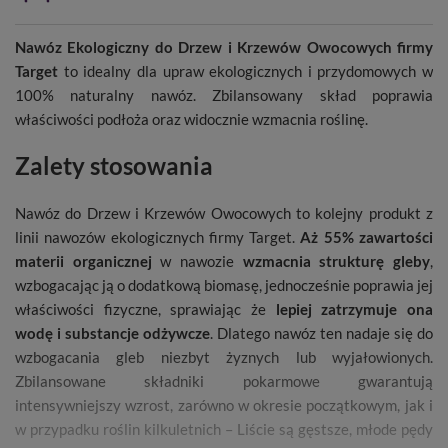
Nawóz Ekologiczny do Drzew i Krzewów Owocowych firmy
Target
to idealny dla upraw ekologicznych i przydomowych w
100% naturalny nawóz. Zbilansowany skład poprawia
właściwości podłoża oraz widocznie wzmacnia roślinę.
Zalety stosowania
Nawóz do Drzew i Krzewów Owocowych to kolejny produkt z
linii nawozów ekologicznych firmy Target.
Aż 55% zawartości
materii organicznej
w nawozie
wzmacnia strukturę gleby
,
wzbogacając ją o dodatkową biomasę, jednocześnie poprawia jej
właściwości fizyczne, sprawiając że
lepiej zatrzymuje ona
wodę i substancje odżywcze
. Dlatego nawóz ten nadaje się do
wzbogacania gleb niezbyt żyznych lub wyjałowionych.
Zbilansowane składniki pokarmowe gwarantują
intensywniejszy wzrost, zarówno w okresie początkowym, jak i
w przypadku roślin kilkuletnich – Liście są gęstsze, młode pędy