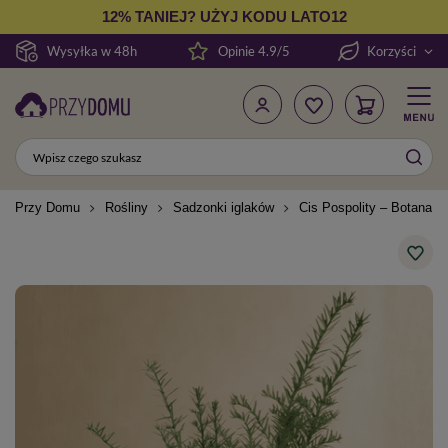
12% TANIEJ? UŻYJ KODU LATO12
Wysyłka w 48h
Opinie 4.9/5
Korzyści
Przy Domu
Rośliny
Sadzonki iglaków
Cis Pospolity – Botana