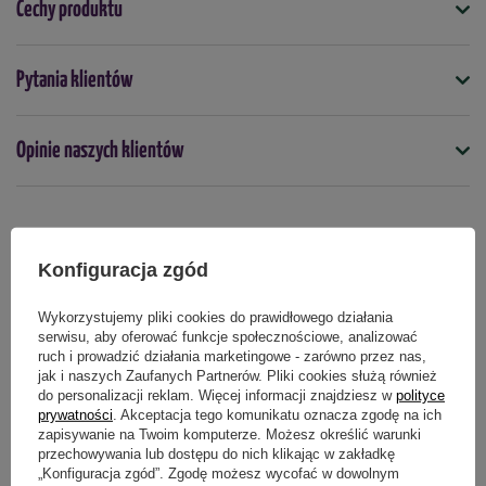
Cechy produktu
Kształt -
gęsty, krzaczasty
Symbol
Tempo wzrostu -
wolne
Pytania klientów
5904826820345
Docelowa wysokość -
3 - 4 m
Docelowa wysokość (cm)
Opinie naszych klientów
200
Ulistnienie -
igły miękkie, ciemnozielone z błyszczącymi
zakończeniami
Kolor
nie dotyczy
Stanowisko -
półcień, cień
Produkty powiązane
Konfiguracja zgód
Mrozoodporność
Gleba -
żyzna próchnicza, umiarkowanie wilgotna,
tak
przepuszczalna, odczyn od lekko kwaśnego do
Wykorzystujemy pliki cookies do prawidłowego działania
zasadowego
serwisu, aby oferować funkcje społecznościowe, analizować
Stanowisko
ruch i prowadzić działania marketingowe - zarówno przez nas,
cieniste
półcieniste
Mrozoodporność -
wysoka, roślina całorocznie zielona
jak i naszych Zaufanych Partnerów. Pliki cookies służą również
do personalizacji reklam. Więcej informacji znajdziesz w
polityce
Termin sadzenia
prywatności
. Akceptacja tego komunikatu oznacza zgodę na ich
Zastosowanie -
żywopłoty, ogrody przydomowe, parki,
wiosna
jesień
zapisywanie na Twoim komputerze. Możesz określić warunki
ogrody cieniste
przechowywania lub dostępu do nich klikając w zakładkę
„Konfiguracja zgód”. Zgodę możesz wycofać w dowolnym
Zastosowanie