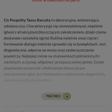
różnić w zależności od partii
Cis Pospolity Taxus Baccata
to dekoracyjna, wolnostojąca
odmiana cisa. Charakteryzuje się ciemnozielonymi, miękkimi
igłami z atrakcyjnym,błyszczącym zakończeniem, dzięki czemu
doskonale rozświetla ogród. Roślina świetnie znosi cięcie i
formowanie dlatego świetnie sprawdzi się w żywopłotach. Jest
długowieczna, odporna na mrozy oraz zanieczyszczenia
powietrza. Najlepiej rośnie na stanowiskach półcienistych i
cienistych, w żyznej, wilgotnej i przepuszczalnej glebie. Dzięki
powolnemu wzrostowi i efektownym błyszczącym
zakończeniom igieł, jest doskonałym wyborem do eleganckich,
reprezentacyjnych nasadzeń.
POKAŻ WIĘCEJ
Nazwa łacińska -
Taxus baccata
Wysokość sadzonki -
25-35 cm