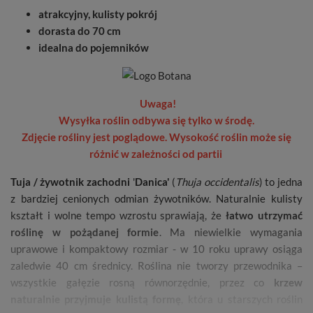
atrakcyjny, kulisty pokrój
dorasta do 70 cm
idealna do pojemników
Uwaga!
Wysyłka roślin odbywa się tylko w środę.
Zdjęcie rośliny jest poglądowe. Wysokość roślin może się
różnić w zależności od partii
Tuja / żywotnik zachodni
'
Danica'
(
Thuja occidentalis
) to jedna
z bardziej cenionych odmian żywotników. Naturalnie kulisty
kształt i wolne tempo wzrostu sprawiają, że
łatwo utrzymać
roślinę w pożądanej formie
. Ma niewielkie wymagania
uprawowe i kompaktowy rozmiar - w 10 roku uprawy osiąga
zaledwie 40 cm średnicy. Roślina nie tworzy przewodnika –
wszystkie gałęzie rosną równorzędnie, przez co
krzew
naturalnie przyjmuje kulistą formę
, która u starszych roślin