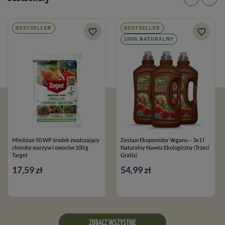
BESTSELLER
BESTSELLER
100% NATURALNY
Miedzian 50 WP środek zwalczający
Zestaw Ekopomidor Vegano – 3x1 l
choroby warzyw i owoców 100 g
Naturalny Nawóz Ekologiczny (Trzeci
Target
Gratis)
17,59 zł
54,99 zł
ZOBACZ WSZYSTKIE