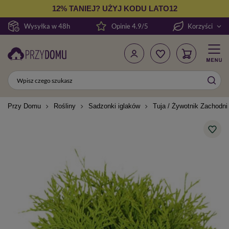
12% TANIEJ? UŻYJ KODU LATO12
Wysyłka w 48h
Opinie 4.9/5
Korzyści
Przy Domu
Rośliny
Sadzonki iglaków
Tuja / Żywotnik Zachodni