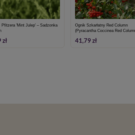
 Pfitzera 'Mint Julep' – Sadzonka
Ognik Szkarłatny Red Column
m
(Pyracantha Coccinea Red Colum
 zł
41,79 zł