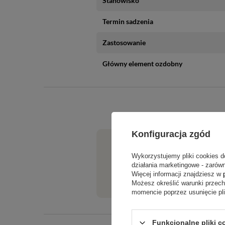
Stanowisko
Termin sadzenia
Zastosowanie
Główny element ozdobny
Konfiguracja zgód
Potrzebujesz pomocy? Masz pytania?
Wykorzystujemy pliki cookies d
działania marketingowe - zarówn
Jeżeli powyższy opis jest dla Cieb
Więcej informacji znajdziesz w
tego produktu. Postaramy się odpo
Możesz określić warunki przec
momencie poprzez usunięcie pl
Funkcjonalne pliki c