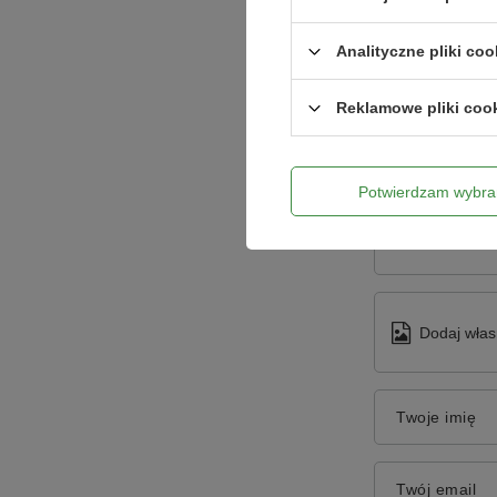
Analityczne pliki coo
Reklamowe pliki coo
Potwierdzam wybra
Treść twojej o
Dodaj włas
Twoje imię
Twój email