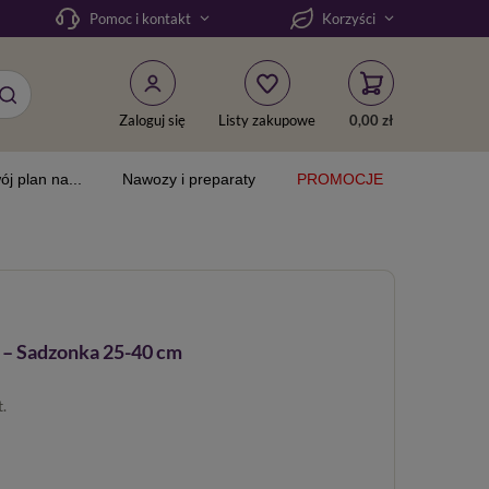
Pomoc i kontakt
Korzyści
Zaloguj się
Listy zakupowe
0,00 zł
ój plan na...
Nawozy i preparaty
PROMOCJE
' – Sadzonka 25-40 cm
t.