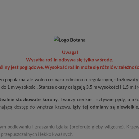
Uwaga!
Wysyłka roślin odbywa się tylko w środę.
ośliny jest poglądowe. Wysokość roślin może się różnić w zależności
zo popularna ale wolno rosnąca odmiana o regularnym, stożkowatym
 do 1 m wysokości. Starsze okazy osiągają 3,5 m wysokości i 1,5 m śr
idealnie stożkowate korony
. Tworzy cienkie i sztywne pędy, u mł
cinającą dostęp do wnętrza krzewu.
Igły tej odmiany są niewielki
ym podlewaniu i zraszaniu iglaka (preferuje gleby wilgotne). Krzew 
 przepuszczalnych i lekko kwaśnych.