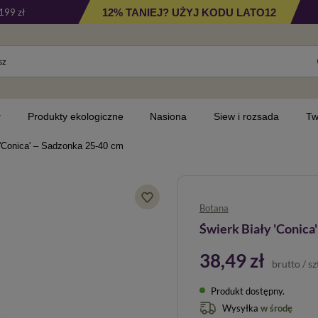
12% TANIEJ? UŻYJ KODU LATO12
199 zł
y
Produkty ekologiczne
Nasiona
Siew i rozsada
Tw
 'Conica' – Sadzonka 25-40 cm
Botana
Świerk Biały 'Conica
38,49 zł
brutto
/
sz
Produkt dostępny
Wysyłka
w środę