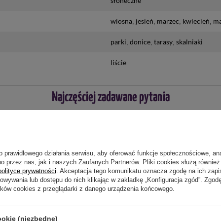
słoneczne
wiosna
jesień
marzec
kwiecień
ma
parki
donice
tarasy
skalniaki
liście
Najczęściej zadawane pytania
o prawidłowego działania serwisu, aby oferować funkcje społecznościowe, an
o przez nas, jak i naszych Zaufanych Partnerów. Pliki cookies służą również 
ie niewystarczający, prześlij nam swoje pytanie odnośnie
polityce prywatności
. Akceptacja tego komunikatu oznacza zgodę na ich zap
wiedzieć tak szybko jak tylko będzie to możliwe.
howywania lub dostępu do nich klikając w zakładkę „Konfiguracja zgód”. Zg
ików cookies z przeglądarki z danego urządzenia końcowego.
ookie (niezbędne)