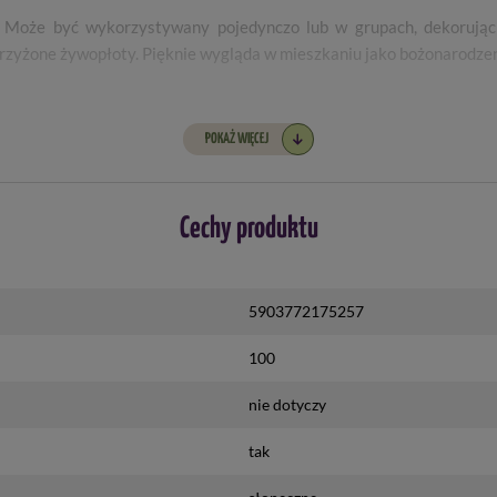
 Może być wykorzystywany pojedynczo lub w grupach, dekorując 
 strzyżone żywopłoty. Pięknie wygląda w mieszkaniu jako bożonarodze
czce o pojemności 2 litrów. Roślinka ma około 25-40 cm wysokoś
pozostałe zamówione produkty.
POKAŻ WIĘCEJ
Cechy produktu
5903772175257
100
nie dotyczy
tak