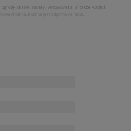
ogrody skalne, rabaty, wrzosowiska, a także wzdłuż
niowa choinka. Roślina jest odporna na mróz.
ci.
Paczka z roślinami wysyłana jest bezpośrednio ze