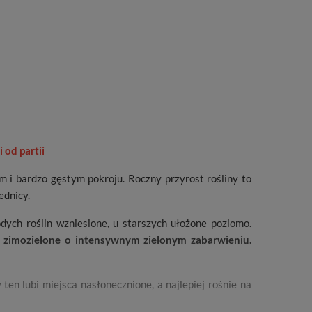
 od partii
 i bardzo gęstym pokroju. Roczny przyrost rośliny to
ednicy.
odych roślin wzniesione, u starszych ułożone poziomo.
e, zimozielone o intensywnym zielonym zabarwieniu.
ten lubi miejsca nasłonecznione, a najlepiej rośnie na