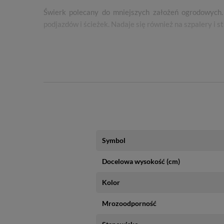
Świerk polecany do mniejszych założeń ogrodowych.
podjazdów i ścieżek. Nadaje się również na szpalery i
Sadzonka Premium, umieszczona jest w okrągłej doni
szkółki, dlatego może przyjść w innym terminie niż 
Symbol
Docelowa wysokość (cm)
Kolor
Mrozoodporność