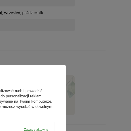
j
wrzesień
październik
alizować ruch i prowadzić
ZADAJ PYTANIE
do personalizacji reklam.
isywanie na Twoim komputerze.
odę możesz wycofać w dowolnym
Zawsze aktywne