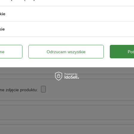
Napisz swoją opinię
kie
Twoja ocena:
kie
5/5
ne
Odrzucam wszystkie
Po
pinii
ne zdjęcie produktu: