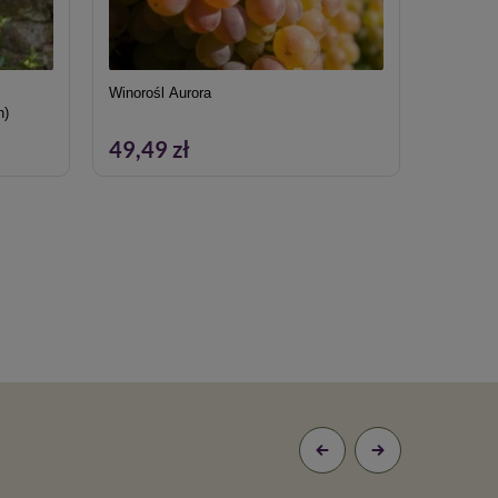
Winorośl Aurora
Bez Cza
n)
Nigra Bl
49,49 zł
48,39