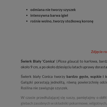
odmiana nie tworzy szyszek
intensywna barwa igieł
rośnie wolno, tworzy stożkową koronę
Zdjęcie r
Świerk Biały 'Conica'
(
Picea glauca
)
to karłowa, bard
około 9 cm, a po około dziesięciu latach uprawy dorasta
Świerk biały Conica tworzy
bardzo gęste, wąskie i 
Gałązki porastają jednolitą, równą powierzchnię od
Roślina nie zawiązuje szyszek.
W czasie przedłużającej się suszy, pamiętajmy o obfit
glebach zasobnych w składniki pokarmowe, wilgotnych,