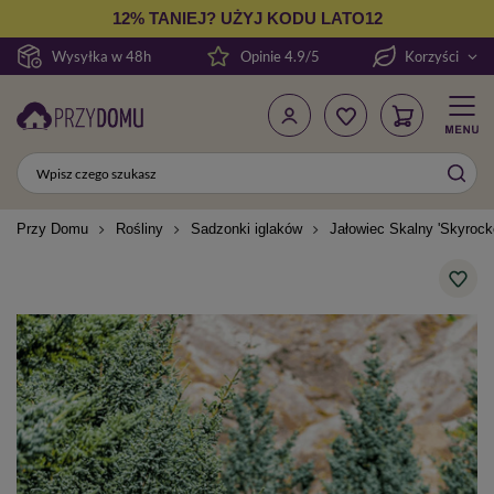
12% TANIEJ? UŻYJ KODU LATO12
Wysyłka w 48h
Opinie 4.9/5
Korzyści
Przy Domu
Rośliny
Sadzonki iglaków
Jałowiec Skalny 'Skyrock