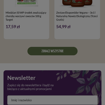
Miedzian 50 WP środek zwalczający
Zestaw Ekopomidor Vegano – 3x1 l
choroby warzyw i owoców 100 g
Naturalny Nawóz Ekologiczny (Trzeci
Target
Gratis)
17,59 zł
54,99 zł
ZOBACZ WSZYSTKIE
Newsletter
Zapisz się do newslettera i bądź na
bieżąco z aktualnymi promocjami