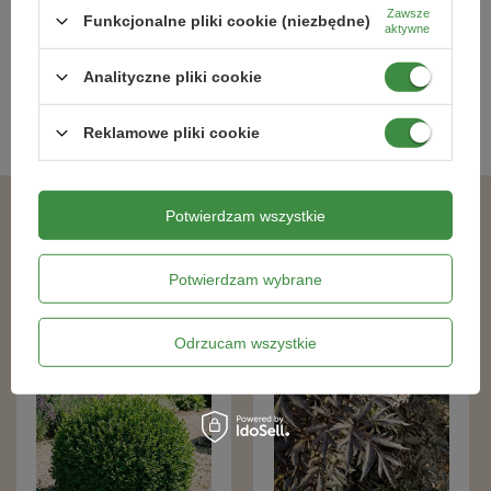
41,79 zł
46,19 zł
Zawsze
Funkcjonalne pliki cookie (niezbędne)
aktywne
Kategorie powiązane
Analityczne pliki cookie
Reklamowe pliki cookie
Sadzonki iglaków
,
Potwierdzam wszystkie
Podobne produkty
Potwierdzam wybrane
Odrzucam wszystkie