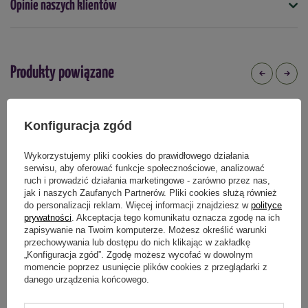
Opinie naszych klientów
50
Kolor
nie dotyczy
Produkty powiązane
Mrozoodporność
tak
Konfiguracja zgód
Stanowisko
słoneczne
Wykorzystujemy pliki cookies do prawidłowego działania
serwisu, aby oferować funkcje społecznościowe, analizować
Termin sadzenia
ruch i prowadzić działania marketingowe - zarówno przez nas,
wiosna
jesień
kwiecień
maj
wrzesień
październik
jak i naszych Zaufanych Partnerów. Pliki cookies służą również
do personalizacji reklam. Więcej informacji znajdziesz w
polityce
Zastosowanie
prywatności
. Akceptacja tego komunikatu oznacza zgodę na ich
skalniaki
donice
tarasy
balkony
zapisywanie na Twoim komputerze. Możesz określić warunki
przechowywania lub dostępu do nich klikając w zakładkę
„Konfiguracja zgód”. Zgodę możesz wycofać w dowolnym
Główny element ozdobny
momencie poprzez usunięcie plików cookies z przeglądarki z
Ognik Szkarłatny Orange Charmer
Cis Pospolity – Botana
liście
danego urządzenia końcowego.