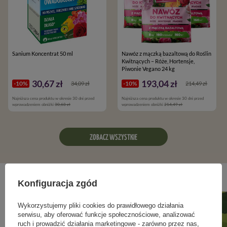
Sanium Koncentrat 50 ml
Nawóz z mączką bazaltową do Roślin
Kwitnących – Róże, Hortensje,
Piwonie Vegano 24 kg
30,67 zł
193,04 zł
-10%
-10%
34,09 zł
214,49 zł
Najniższa cena produktu w okresie 30 dni przed
Najniższa cena produktu w okresie 30 dni przed
wprowadzeniem obniżki
30,68 zł
wprowadzeniem obniżki
214,49 zł
ZOBACZ WSZYSTKIE
Blog ogrodniczy
Konfiguracja zgód
Wykorzystujemy pliki cookies do prawidłowego działania
serwisu, aby oferować funkcje społecznościowe, analizować
ruch i prowadzić działania marketingowe - zarówno przez nas,