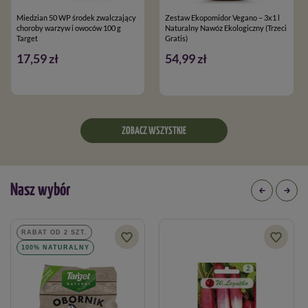
Miedzian 50 WP środek zwalczający
Zestaw Ekopomidor Vegano – 3x1 l
choroby warzyw i owoców 100 g
Naturalny Nawóz Ekologiczny (Trzeci
Target
Gratis)
17,59 zł
54,99 zł
ZOBACZ WSZYSTKIE
Nasz wybór
RABAT OD 2 SZT.
100% NATURALNY