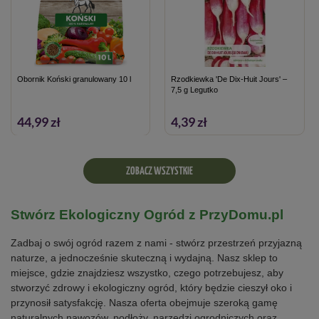
Obornik Koński granulowany 10 l
Rzodkiewka 'De Dix-Huit Jours' –
7,5 g Legutko
44,99 zł
4,39 zł
ZOBACZ WSZYSTKIE
Stwórz Ekologiczny Ogród z PrzyDomu.pl
Zadbaj o swój ogród razem z nami - stwórz przestrzeń przyjazną
naturze, a jednocześnie skuteczną i wydajną. Nasz sklep to
miejsce, gdzie znajdziesz wszystko, czego potrzebujesz, aby
stworzyć zdrowy i ekologiczny ogród, który będzie cieszył oko i
przynosił satysfakcję. Nasza oferta obejmuje szeroką gamę
naturalnych nawozów, podłoży, narzędzi ogrodniczych oraz