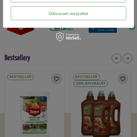
które znajdziesz w naszym sklepie
Odrzucam wszystkie
Bestsellery
BESTSELLER
BESTSELLER
100% NATURALNY