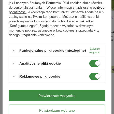
jak i naszych Zaufanych Partnerów. Pliki cookies służą również
do personalizacji reklam. Więcej informacji znajdziesz w
polityce
prywatności
. Akceptacja tego komunikatu oznacza zgodę na ich
zapisywanie na Twoim komputerze. Możesz określić warunki
Prace w ogrodzie w listopadzie -
Jesienne nawożenie roślin – jak
przechowywania lub dostępu do nich klikając w zakładkę
kompletny poradnik, jak
przygotować ogród na zimę?
„Konfiguracja zgód”. Zgodę możesz wycofać w dowolnym
momencie poprzez usunięcie plików cookies z przeglądarki z
przygotować ogród do zimy
Jesienne nawożenie to kluczowy krok
danego urządzenia końcowego.
który pomoże wzmocnić rośliny prz
Jesienne prace w ogrodzie: pielęgnacja
nadejściem zimy i przygotować je do
roślin, ochrona przed mrozem,
bujnego wzrostu wiosną.
nawożenie i porządki. Sprawdź, jak
Zawsze
Funkcjonalne pliki cookie (niezbędne)
przygotować ogród do zimy krok po
aktywne
kroku.
Analityczne pliki cookie
CZYTAJ WIĘCEJ
CZYTAJ WIĘCEJ
Reklamowe pliki cookie
ZOBACZ WSZYSTKIE
Potwierdzam wszystkie
Marki
Potwierdzam wybrane