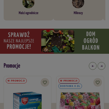
Maści ogrodnicze
Mikrozy
Promocje
W PROMOCJI
W PROMOCJI
DOSTAWA 0 ZŁ