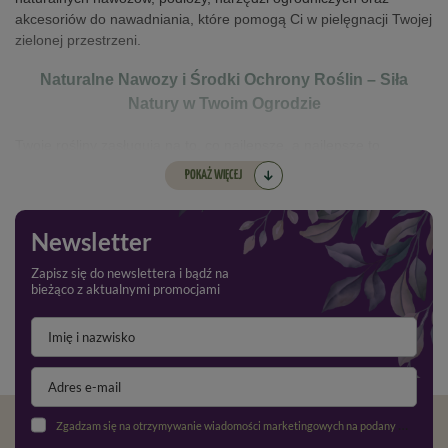
akcesoriów do nawadniania, które pomogą Ci w pielęgnacji Twojej
zielonej przestrzeni.
Naturalne Nawozy i Środki Ochrony Roślin – Siła
Natury w Twoim Ogrodzie
Twoje rośliny zasługują na to, co najlepsze, a najlepsze to
naturalne! Oferujemy szeroki wybór
naturalnych nawozów
,
POKAŻ WIĘCEJ
które w sposób bezpieczny i ekologiczny wzbogacają glebę,
dostarczając roślinom wszystkich niezbędnych składników
odżywczych. W naszej ofercie znajdziesz komposty, biohumusy
Newsletter
oraz inne ekologiczne nawozy, które wspierają zdrowy wzrost
roślin bez chemii.
Nie zapominamy również o ochronie roślin –
Zapisz się do newslettera i bądź na
bieżąco z aktualnymi promocjami
nasza gama naturalnych
środków ochrony roślin
pozwala
skutecznie zwalczać szkodniki i choroby, nie szkodząc przy tym
środowisku.
Podłoża – Fundament Zdrowego Ogrodu
Solidne podłoże to podstawa każdego ogrodu. U nas znajdziesz
Zgadzam się na otrzymywanie wiadomości marketingowych na podany adres e-mail oraz przetwarzanie danych osobowych zgodnie z
wysokiej jakości
podłoża
, które zapewniają optymalne warunki