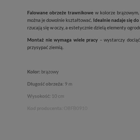
Falowane obrzeże trawnikowe
w kolorze brązowym,
można je dowolnie kształtować.
Idealnie nadaje się d
rzucają się w oczy, a estetycznie dzielą elementy ogro
Montaż nie wymaga wiele pracy
– wystarczy docią
przysypać ziemią.
Kolor:
brązowy
Długość obrzeża
: 9 m
Wysokość:
10 cm
Kod producenta:
OBFB0910