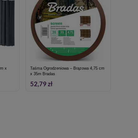
Taśma Ogrodzeniowa – Brązowa 4,75 cm
Kotwa m
x 35m Bradas
EASY BO
52,79 zł
27,49