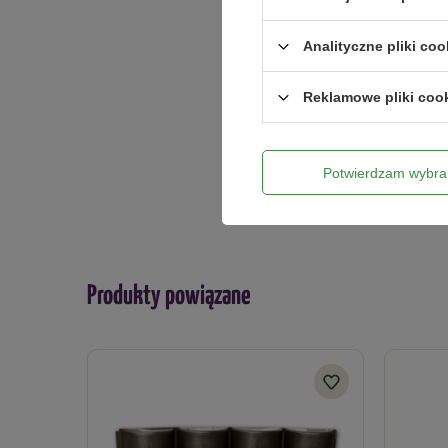
Analityczne pliki coo
Twoje imię
Reklamowe pliki coo
Twój email
Potwierdzam wybra
Produkty powiązane