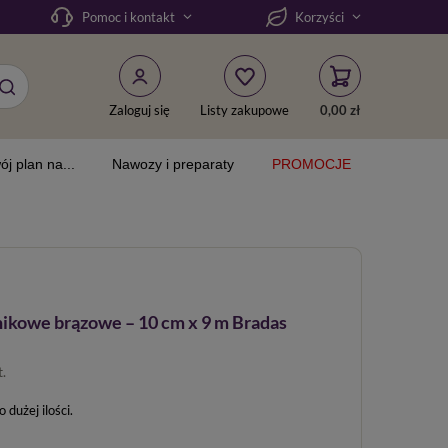
Pomoc i kontakt
Korzyści
Zaloguj się
Listy zakupowe
0,00 zł
ój plan na...
Nawozy i preparaty
PROMOCJE
nikowe brązowe – 10 cm x 9 m Bradas
t.
dużej ilości