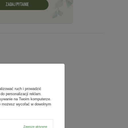
ZADAJ PYTANIE
alizować ruch i prowadzić
do personalizacji reklam.
isywanie na Twoim komputerze.
odę możesz wycofać w dowolnym
Zawsze aktywne