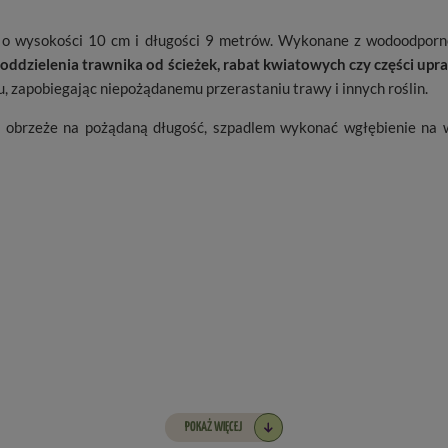
 o wysokości 10 cm i długości 9 metrów. Wykonane z wodoodporne
o oddzielenia trawnika od ścieżek, rabat kwiatowych czy części up
du, zapobiegając niepożądanemu przerastaniu trawy i innych roślin.
ć obrzeże na pożądaną długość, szpadlem wykonać wgłębienie na 
POKAŻ WIĘCEJ