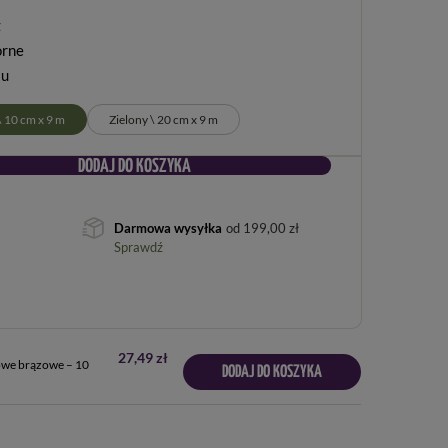
ż
orne
iu
 10 cm x 9 m
Zielony \ 20 cm x 9 m
DODAJ DO KOSZYKA
Darmowa wysyłka
od
199,00 zł
Sprawdź
27,49 zł
e brązowe – 10
DODAJ DO KOSZYKA