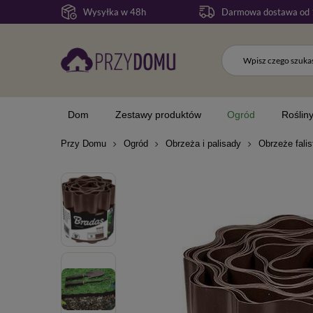
Wysyłka w 48h
Darmowa dostawa od 
Dom
Zestawy produktów
Ogród
Roślin
Przy Domu
Ogród
Obrzeża i palisady
Obrzeże fali