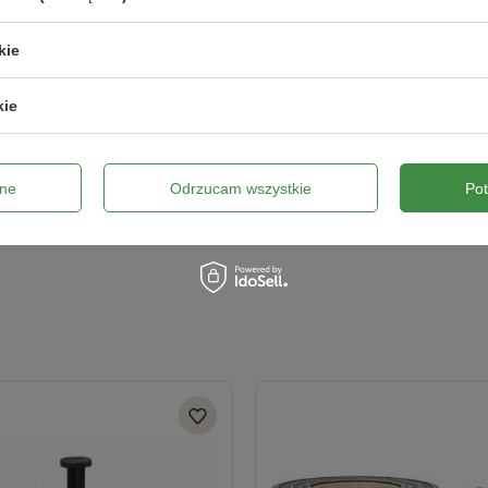
kie
kie
ne
Odrzucam wszystkie
Po
Wyślij opinię