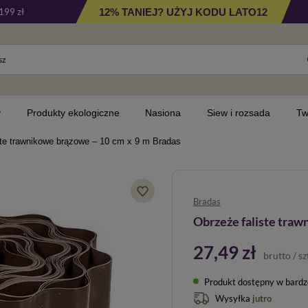
12% TANIEJ? UŻYJ KODU LATO12
199 zł
y
Produkty ekologiczne
Nasiona
Siew i rozsada
Tw
ste trawnikowe brązowe – 10 cm x 9 m Bradas
Bradas
Obrzeże faliste traw
27,49 zł
brutto
/
sz
Produkt dostępny w bardzo 
Wysyłka
jutro