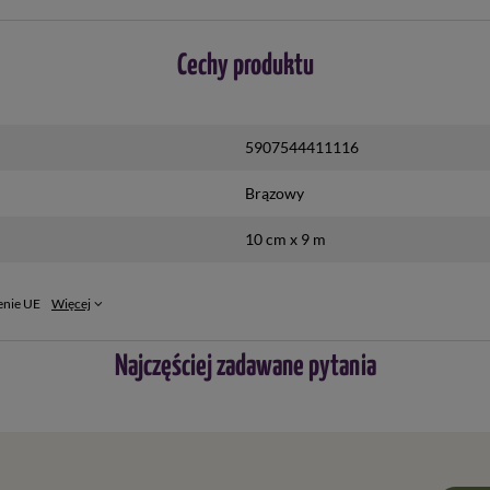
Cechy produktu
5907544411116
Brązowy
10 cm x 9 m
enie UE
Więcej
Najczęściej zadawane pytania