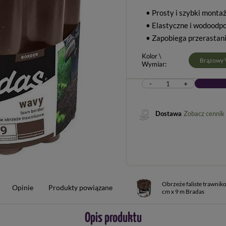
• Prosty i szybki monta
• Elastyczne i wodoodp
• Zapobiega przerastan
Kolor \
Brązowy \
Wymiar
-
+
Dostawa
Zobacz cennik
Obrzeże faliste trawnikow
Opinie
Produkty powiązane
cm x 9 m Bradas
Opis produktu