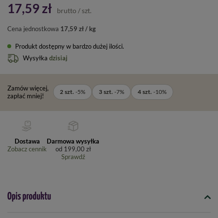
17,59 zł
brutto
/
szt.
Cena jednostkowa
17,59 zł / kg
Produkt dostępny w bardzo dużej ilości
Wysyłka
dzisiaj
Zamów więcej,
2
szt.
-
5
%
3
szt.
-
7
%
4
szt.
-
10
%
zapłać mniej!
Dostawa
Darmowa wysyłka
Zobacz cennik
od
199,00 zł
Sprawdź
Opis produktu