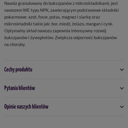
Nawóz granulowany do bukszpanów z mikroskładnikami, jest
nawozem WE typu NPK, zawierającym podstawowe składniki
pokarmowe: azot, fosor, potas, magnez i siarkę oraz
mikroskładniki takie jak: bor, miedź, żelazo, mangan i cynk.
Optymalny skład nawozu zapewnia intensywny rozwój
bukszpanów i żywopłotów. Zwiększa odporność bukszpanów
na choroby.
Cechy produktu
Symbol
Pytania klientów
5901875004238
Kiedy stosować
Opinie naszych klientów
kwiecień
maj
czerwiec
lipiec
Forma
granulki