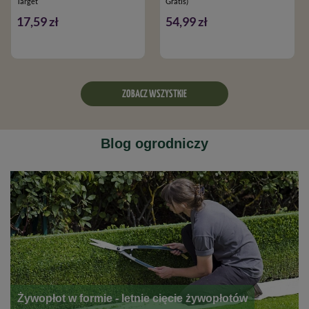
Target
Gratis)
17,59 zł
54,99 zł
ZOBACZ WSZYSTKIE
Blog ogrodniczy
Żywopłot w formie - letnie cięcie żywopłotów