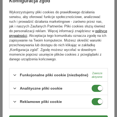
Konfiguracja zgód
Wykorzystujemy pliki cookies do prawidłowego działania
ROZLICZENIA
serwisu, aby oferować funkcje społecznościowe, analizować
ruch i prowadzić działania marketingowe - zarówno przez nas,
Narzędzie pozwala sprawdzić aktualny stan Twoich rozliczeń
jak i naszych Zaufanych Partnerów. Pliki cookies służą również
ze sklepem.
do personalizacji reklam. Więcej informacji znajdziesz w
polityce
prywatności
. Akceptacja tego komunikatu oznacza zgodę na ich
Rozliczenia
zapisywanie na Twoim komputerze. Możesz określić warunki
przechowywania lub dostępu do nich klikając w zakładkę
„Konfiguracja zgód”. Zgodę możesz wycofać w dowolnym
momencie poprzez usunięcie plików cookies z przeglądarki z
ŚRODKI DO WYKORZYSTANIA
danego urządzenia końcowego.
Narzędzie pozwala na wypłaty lub wymiany zgromadzonych
środków na bon produktowy.
Zawsze
Funkcjonalne pliki cookie (niezbędne)
aktywne
Środki do wykorzystania
Analityczne pliki cookie
Reklamowe pliki cookie
Newsletter