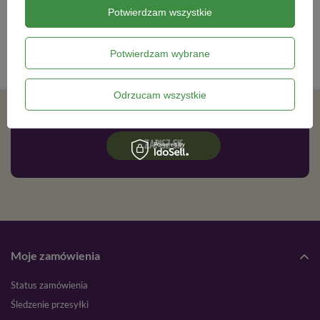
Zapisz się do newslettera i bądź na
Potwierdzam wszystkie
bieżąco z aktualnymi promocjami
Potwierdzam wybrane
Odrzucam wszystkie
Zgadzam się na otrzymywanie wiadomości marketingowych na podany adres e-mail oraz przetwarzanie danych osobowych zgodnie z
ZAPISZ SIĘ
Moje zamówienia
Status zamówienia
Śledzenie przesyłki