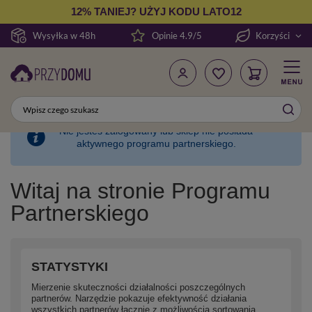
12% TANIEJ? UŻYJ KODU LATO12
Wysyłka w 48h
Opinie 4.9/5
Korzyści
Nie jesteś zalogowany lub sklep nie posiada
aktywnego programu partnerskiego.
Witaj na stronie Programu
Partnerskiego
STATYSTYKI
Mierzenie skuteczności działalności poszczególnych
partnerów. Narzędzie pokazuje efektywność działania
wszystkich partnerów łącznie z możliwością sortowania.