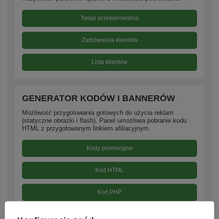
Twoje przekierowania
Zamówienia klientów
Lista klientów
GENERATOR KODÓW I BANNERÓW
Możliwość przygotowania gotowych do użycia reklam
(statyczne obrazki i flash). Panel umożliwia pobranie kodu
HTML z przygotowanym linkiem afiliacyjnym.
Kody promocyjne
Kod HTML
Kod PHP
Kod JavaScript