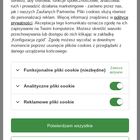
serwisu, aby oferować funkcje społecznościowe, analizować
Nie ważne jaką wodą podlewa się rośliny -
ruch i prowadzić działania marketingowe - zarówno przez nas,
jak i naszych Zaufanych Partnerów. Pliki cookies służą również
fałsz
do personalizacji reklam. Więcej informacji znajdziesz w
polityce
prywatności
. Akceptacja tego komunikatu oznacza zgodę na ich
zapisywanie na Twoim komputerze. Możesz określić warunki
przechowywania lub dostępu do nich klikając w zakładkę
Jakość wody, którą podlewamy rośliny ma duże znaczenie. Bardzo
„Konfiguracja zgód”. Zgodę możesz wycofać w dowolnym
często nasze ogrody nawadniamy wodą wodociągową, która nie zawsze
momencie poprzez usunięcie plików cookies z przeglądarki z
ma dla nich zbawienny wpływ. Duża ilość chloru i fluoru, która znajduje
danego urządzenia końcowego.
się w wodzie z kranu ogranicza przyswajanie składników pokarmowych
przez rośliny. O ile do podlewania roślin doniczkowych w domu możemy
wykorzystać wodę “odstałą”, z której ulotnił się chlor, problem zaczyna
Zawsze
Funkcjonalne pliki cookie (niezbędne)
się w przypadku nawadniania niektórych roślin w ogrodzie. Twarda woda
aktywne
nie nadaje się do podlewania m.in. roślin, które wymagają gleby o
kwaśnym pH. Dobrą praktyką jest zbieranie wody deszczowej w
Analityczne pliki cookie
zbiorniku na deszczówkę. Dlaczego warto podlewać rośliny
deszczówką przeczytacie tu:
Jak wykorzystać wodę deszczową w
Reklamowe pliki cookie
domu i ogrodzie?
Silnym strumieniem wody możemy
podlewać wszystkie rośliny - fałsz
Potwierdzam wszystkie
Ostrożność musimy zachować szczególnie podczas podlewania