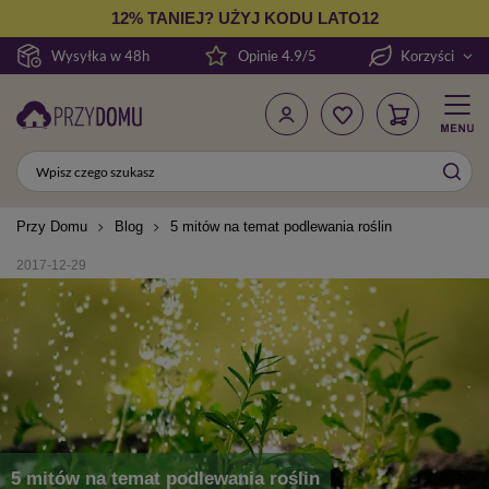
12% TANIEJ? UŻYJ KODU LATO12
Wysyłka w 48h
Opinie 4.9/5
Korzyści
Przy Domu
Blog
5 mitów na temat podlewania roślin
2017-12-29
5 mitów na temat podlewania roślin