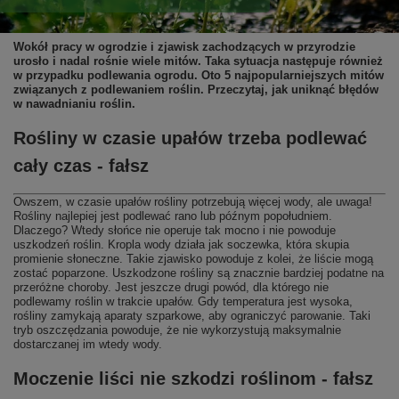
Wokół pracy w ogrodzie i zjawisk zachodzących w przyrodzie
urosło i nadal rośnie wiele mitów. Taka sytuacja następuje również
w przypadku podlewania ogrodu. Oto 5 najpopularniejszych mitów
związanych z podlewaniem roślin. Przeczytaj, jak uniknąć błędów
w nawadnianiu roślin.
Rośliny w czasie upałów trzeba podlewać
cały czas - fałsz
Owszem, w czasie upałów rośliny potrzebują więcej wody, ale uwaga!
Rośliny najlepiej jest podlewać rano lub późnym popołudniem.
Dlaczego? Wtedy słońce nie operuje tak mocno i nie powoduje
uszkodzeń roślin. Kropla wody działa jak soczewka, która skupia
promienie słoneczne. Takie zjawisko powoduje z kolei, że liście mogą
zostać poparzone. Uszkodzone rośliny są znacznie bardziej podatne na
przeróżne choroby. Jest jeszcze drugi powód, dla którego nie
podlewamy roślin w trakcie upałów. Gdy temperatura jest wysoka,
rośliny zamykają aparaty szparkowe, aby ograniczyć parowanie. Taki
tryb oszczędzania powoduje, że nie wykorzystują maksymalnie
dostarczanej im wtedy wody.
Moczenie liści nie szkodzi roślinom - fałsz