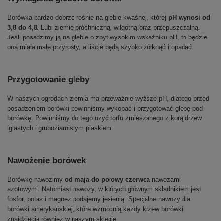
Borówka bardzo dobrze rośnie na glebie kwaśnej, której
pH wynosi od
3,8 do 4,8.
Lubi ziemię próchniczną, wilgotną oraz przepuszczalną.
Jeśli posadzimy ją na glebie o zbyt wysokim wskaźniku pH, to będzie
ona miała małe przyrosty, a liście będą szybko żółknąć i opadać.
Przygotowanie gleby
W naszych ogrodach ziemia ma przeważnie wyższe pH, dlatego przed
posadzeniem borówki powinniśmy wykopać i przygotować glebę pod
borówkę. Powinniśmy do tego użyć torfu zmieszanego z korą drzew
iglastych i gruboziarnistym piaskiem.
Nawożenie borówek
Borówkę nawozimy
od maja do połowy czerwca
nawozami
azotowymi. Natomiast nawozy, w których głównym składnikiem jest
fosfor, potas i magnez podajemy jesienią. Specjalne nawozy dla
borówki amerykańskiej, które wzmocnią każdy krzew borówki
znajdziecie również w naszym sklepie.