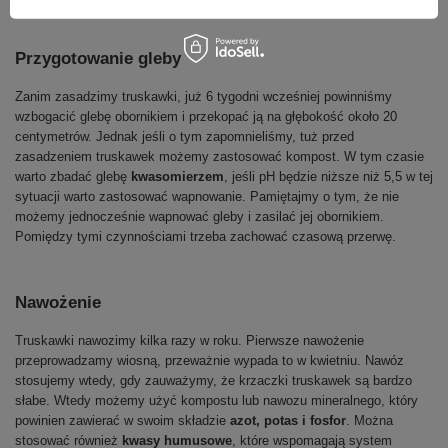
Przygotowanie gleby
Zanim zasadzimy truskawki, już 6 tygodni wcześniej powinniśmy
wzbogacić glebę obornikiem i przekopać ją na głębokość około 20
centymetrów. Jednak jeśli o tym zapomnieliśmy, tuż przed
zasadzeniem truskawek możemy zastosować kompost. W tym czasie
warto zbadać glebę
kwasomierzem
, jeśli pH będzie niższe niż 5,5 w tej
sytuacji warto zastosować wapnowanie. Pamiętajmy o tym, że nie
możemy jednocześnie wapnować gleby i zasilać jej obornikiem.
Pomiędzy tymi czynnościami trzeba zachować czasową przerwę.
Nawożenie
Truskawki nawozimy kilka razy w roku. Pierwsze nawożenie
przeprowadzamy wiosną, przeważnie wypada to w kwietniu. Nawóz
stosujemy wtedy, gdy zauważymy, że krzaczki truskawek są bardzo
słabe. Wtedy możemy użyć kompostu lub nawozu mineralnego, który
powinien zawierać w swoim składzie
azot, potas i fosfor
. Można
stosować również
kwasy humusowe
, które wspomagają system