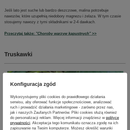
Jeśli lato jest suche lub bardzo deszczowe, malina potrzebuje
nawozów, które uzupełnią niedobory magnezu i żelaza. W tym czasie
stosujemy nawozy z tymi składnikami w 2-4 dawkach.
Przeczytaj także:
"Choroby warzyw kapustnych"
>>
Truskawki
Konfiguracja zgód
Wykorzystujemy pliki cookies do prawidłowego działania
serwisu, aby oferować funkcje społecznościowe, analizować
ruch i prowadzić działania marketingowe - zarówno przez nas,
jak i naszych Zaufanych Partnerów. Pliki cookies służą również
do personalizacji reklam. Więcej informacji znajdziesz w
polityce
prywatności
. Akceptacja tego komunikatu oznacza zgodę na ich
zapisywanie na Twoim komputerze. Możesz określić warunki