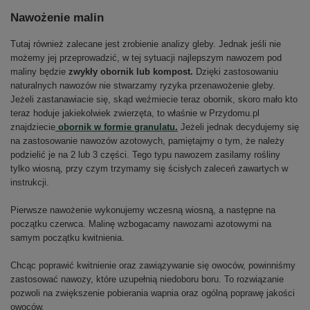
Nawożenie malin
Tutaj również zalecane jest zrobienie analizy gleby. Jednak jeśli nie
możemy jej przeprowadzić, w tej sytuacji najlepszym nawozem pod
maliny będzie
zwykły obornik lub kompost.
Dzięki zastosowaniu
naturalnych nawozów nie stwarzamy ryzyka przenawożenie gleby.
Jeżeli zastanawiacie się, skąd weźmiecie teraz obornik, skoro mało kto
teraz hoduje jakiekolwiek zwierzęta, to właśnie w Przydomu.pl
znajdziecie
obornik w formie granulatu.
Jeżeli jednak decydujemy się
na zastosowanie nawozów azotowych, pamiętajmy o tym, że należy
podzielić je na 2 lub 3 części. Tego typu nawozem zasilamy rośliny
tylko wiosną, przy czym trzymamy się ścisłych zaleceń zawartych w
instrukcji.
Pierwsze nawożenie wykonujemy wczesną wiosną, a następne na
początku czerwca. Malinę wzbogacamy nawozami azotowymi na
samym początku kwitnienia.
Chcąc poprawić kwitnienie oraz zawiązywanie się owoców, powinniśmy
zastosować nawozy, które uzupełnią niedoboru boru. To rozwiązanie
pozwoli na zwiększenie pobierania wapnia oraz ogólną poprawę jakości
owoców.