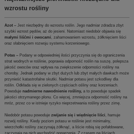
wzrostu rośliny
Azot –
Jest niezbędny do wzrostu roślin. Jego nadmiar zdradza zbyt
szybki wzrost pędów, aż do jesieni. Natomiast niedobór objawia się
małymi liśćmi i owocami
, zahamowaniem wzrostu, żółknięciem liści
oraz słabnięciem rozwoju systemu korzeniowego.
Potas –
Podany w odpowiedniej ilości przyczynia się do ograniczenia
strat wodnych w roślinie, poprawia odporność roślin na suszę, polepsza
jakość owoców oraz wpływa na zwiększenie odporności rośliny na
choroby. Jednak podany w zbyt dużych lub zbyt małych dawkach może
przynieść katastrofalne skutki. Nadmiar potasu jest szkodliwy dla
roślin. Odkłada się w zielonych częściach ośliny oraz korzeniach.
Powoduje
nadmierne nawodnienie rośliny,
a to powoduje spadek
jakości otrzymanego plonu. Co więcej, zmniejsza odporność rośliny na
mróz, przez co w istnieje ryzyko nieprzetrwania rośliny przez zimę.
Niedobór potasu powoduje
zwijanie się i więdnięcie liści
, hamuje
rozwój rośliny. Kiedy poziom potasu w roślinie jest minimalny,
wierzchołki rośliny zaczynają żółknąć, a liście robią się pofałdowane,
zaczynają na nich wychodzić poparzenia. Z czasem na liściach