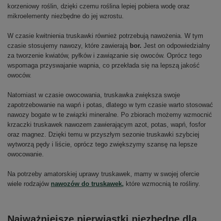
korzeniowy roślin, dzięki czemu roślina lepiej pobiera wodę oraz
mikroelementy niezbędne do jej wzrostu.
W czasie kwitnienia truskawki również potrzebują nawożenia. W tym
czasie stosujemy nawozy, które zawierają
bor.
Jest on odpowiedzialny
za tworzenie kwiatów, pyłków i zawiązanie się owoców. Oprócz tego
wspomaga przyswajanie wapnia, co przekłada się na lepszą jakość
owoców.
Natomiast w czasie owocowania, truskawka zwiększa swoje
zapotrzebowanie na wapń i potas, dlatego w tym czasie warto stosować
nawozy bogate w te związki mineralne. Po zbiorach możemy wzmocnić
krzaczki truskawek nawozem zawierającym azot, potas, wapń, fosfor
oraz magnez. Dzięki temu w przyszłym sezonie truskawki szybciej
wytworzą pędy i liście, oprócz tego zwiększymy szansę na lepsze
owocowanie.
Na potrzeby amatorskiej uprawy truskawek, mamy w swojej ofercie
wiele rodzajów
nawozów do truskawek,
które wzmocnią te rośliny.
Najważniejsze pierwiastki niezbędne dla