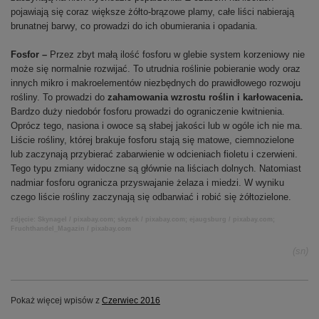
pojawiają się coraz większe żółto-brązowe plamy, całe liści nabierają
brunatnej barwy, co prowadzi do ich obumierania i opadania.
Fosfor –
Przez zbyt małą ilość fosforu w glebie system korzeniowy nie
może się normalnie rozwijać. To utrudnia roślinie pobieranie wody oraz
innych mikro i makroelementów niezbędnych do prawidłowego rozwoju
rośliny. To prowadzi do
zahamowania wzrostu roślin i karłowacenia.
Bardzo duży niedobór fosforu prowadzi do ograniczenie kwitnienia.
Oprócz tego, nasiona i owoce są słabej jakości lub w ogóle ich nie ma.
Liście rośliny, której brakuje fosforu stają się matowe, ciemnozielone
lub zaczynają przybierać zabarwienie w odcieniach fioletu i czerwieni.
Tego typu zmiany widoczne są głównie na liściach dolnych. Natomiast
nadmiar fosforu ogranicza przyswajanie żelaza i miedzi. W wyniku
czego liście rośliny zaczynają się odbarwiać i robić się żółtozielone.
zdjęcie: Skynagel / pixabay.com; skyzek / pixabay.com; ejaugsburg / pixabay.com;
Fruchthandel_Magazin / pixabay.com
(sn)
Pokaż więcej wpisów z
Czerwiec 2016