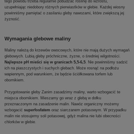
tego powodu trzeba regularnie pobudzać roślinę do wzrostu,
uzupełniając niedobory różnych pierwiastków w glebie. Każdej wiosny
powinniśmy pamiętać o zasilaniu gleby nawozami, które zwiększą jej
żyzność.
Wymagania glebowe maliny
Maliny należą do krzewów owocowych, które nie mają dużych wymagań
glebowych. Lubią gleby próchniczne, żyzne, o średniej wilgotności.
Najlepsze pH mieści się w granicach 5,5-6,5
. Nie powinniśmy sadzić
ich na piaszczystych i suchych glebach. Może rosnąć na podłożu
wapiennym, pod warunkiem, że będzie ściółkowana torfem lub
obornikiem.
Przygotowanie gleby Zanim zasadzimy maliny, warto wzbogacić te
miejsca obornikiem. Mieszamy go wraz z glebą w dołku
przeznaczonym na zasadzenie malin. Nawóz organiczny możemy
wzbogacić
superfosfatem
oraz siarczanem potasowym. W przypadku
malin nie stosujemy soli potasowej, gdyż malina nie lubi obecności
chlorków w glebie.