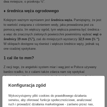
dwa mniejsze, o przekroju ½”.
♦ średnica węża ogrodowego
Kolejnym ważnym wymiarem jest
średnica węża.
Pamiętajmy, że jest
to wartość związana z ciśnieniem wody, jaka prowadzona jest za
pomocą węża. Im większy ogród, tym większa powinna być średnica -
a więc do znacznych zielonych powierzchni powinniśmy wybrać
wąż o
średnicy 19 mm (¾”),
zaś do mniejszych wystarczy
12,5 mm (½ “)
.
W sklepach dostępne są również i większe średnice węży, jednak są
one rzadziej spotykane.
1 cal ile to mm?
Z racji tego, że angielski system miar i wag jest w Polsce używany
bardzo rzadko, to z calami także zdarza nam się spotykać
okazjonalnie. W domu przeważnie będą to informacje o wielkości
ekranu telewizora, w ogrodzie i dla majsterkowiczów zaś najczęściej
Konfiguracja zgód
cale będą miały ogromne znaczenie przy doborze pasujących do siebie
elementów
o okrągłym przekroju.
Warto wiedzieć więc, że
1 cal
odpowiada 2,54 cm
. Znak cala zapisuje za pomocą symbolu
bis
Wykorzystujemy pliki cookies do prawidłowego działania
serwisu, aby oferować funkcje społecznościowe, analizować
(zamknięcie cudzysłowu - ") lub skrótu od angielskiej nazwy
inch
,czyli
ruch i prowadzić działania marketingowe - zarówno przez nas,
in.