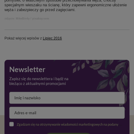
pomyśleć o właściwym sposobie przechowywania węża, choćby
specjalnym wieszaku na ścianę, który zapewni ergonomiczne ułożenie
węża i zabezpieczy go przed zagięciami.
zdjęcie: MikeBirdy / pixabay.com
Pokaż więcej wpisów z
Lipiec 2016
Newsletter
Zapisz się do newslettera i bądź na
bieżąco z aktualnymi promocjami
Zgadzam się na otrzymywanie wiadomości marketingowych na podany adres e-mail oraz przetwarzanie danych osobowych zgodnie z