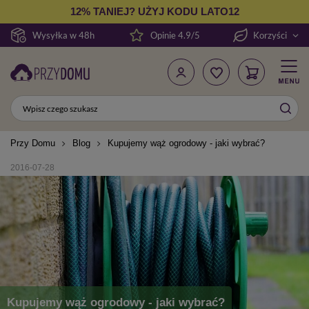
12% TANIEJ? UŻYJ KODU LATO12
Wysyłka w 48h
Opinie 4.9/5
Korzyści
Przy Domu
Blog
Kupujemy wąż ogrodowy - jaki wybrać?
2016-07-28
Kupujemy wąż ogrodowy - jaki wybrać?