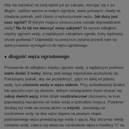
Aby nie narzekać na swój wybór już po zakupie, mocując się z za
długim, ciężkim wężem w małym ogrodzie, warto poświęcić chwilę na
zbadanie potrzeb, jeśli chodzi o wykorzystanie węża.
Jak duży jest
nasz ogród?
W którym miejscu umieszczone zostało doprowadzenie
wody?
Na ile lat ma starczyć nowy nabytek?
Ile wynosi odległość
między ujęciem wody, a najdalszym zakątkiem ogrodu, który będziemy
chcieli podlewać? Odpowiedź na powyższe pytania pozwoli nam na
sprecyzowanie wymagań co do węża ogrodowego.
♦ długość węża ogrodowego
Przeważnie do odległości między ujęciem wody, a najdalszym punktem
warto dodać 2 metry
, biorąc pod uwagę napotykane przeszkody itp.
Pamiętajmy jednak, aby nie przedobrzyć, gdyż im dalej od poboru
wody, tym
ciśnienie wody w wężu słabnie
. Przy rozbudowanej działce
lub specyficznym jej ułożeniu, dobrym rozwiązaniem może okazać się
zakup dwóch węży,
które dzięki
rozdzielaczowi
złożonemu na kran
poprowadzą niezależnie od siebie wodę w potrzebne miejsca. Podobnie
działają też małe akcesoria jakimi są
trójniki
- pozwalają na
rozdzielenie wody na dwa węże dopiero na pewnym etapie
podstawowego węża prowadzącego wodę z ujęcia. Aby utrzymać wtedy
ciśnienie wody, zaleca się wówczas rozdzielenie węża o średnicy ¾” na