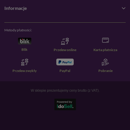
Informacje
Metody płatności:
Blik
Przelew online
Karta płatnicza
Przelew zwykły
PayPal
Pobranie
W sklepie prezentujemy ceny brutto (z VAT).