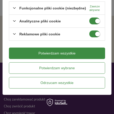
Zawsze
Funkcjonalne pliki cookie (niezbędne)
aktywne
Analityczne pliki cookie
Zgadzam się na otrzymywanie wiadomości marketingowych na podany adres e-mail oraz przetwarzanie danych osobowych zgodnie z
Reklamowe pliki cookie
ZAPISZ SIĘ
Potwierdzam wszystkie
Potwierdzam wybrane
Moje zamówienia
Odrzucam wszystkie
Status zamówienia
Śledzenie przesyłki
Chcę zareklamować produkt
Chcę zwrócić produkt
Chcę wymienić towar