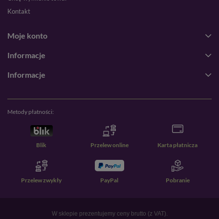
Kontakt
Moje konto
Informacje
Informacje
Metody płatności:
Blik
Przelew online
Karta płatnicza
Przelew zwykły
PayPal
Pobranie
W sklepie prezentujemy ceny brutto (z VAT).