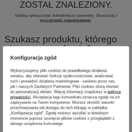
ZOSTAŁ ZNALEZIONY.
Spróbuj sprecyzować dokładniejsze parametry. Skorzystaj z
wyszukiwarki zaawansowanej
.
Szukasz produktu, którego
nie mamy w ofercie?
Konfiguracja zgód
Jeśli nie znalazłeś w naszej ofercie produktu, a chciałbyś kupić go w
naszym sklepie, możesz skorzystać ze specjalnego formularza i
Wykorzystujemy pliki cookies do prawidłowego działania
przesłać nam opis szukanego przedmiotu. Aby móc to zrobić musisz
być
zalogowany
.
serwisu, aby oferować funkcje społecznościowe, analizować
ruch i prowadzić działania marketingowe - zarówno przez nas,
jak i naszych Zaufanych Partnerów. Pliki cookies służą również
do personalizacji reklam. Więcej informacji znajdziesz w
polityce
prywatności
. Akceptacja tego komunikatu oznacza zgodę na ich
zapisywanie na Twoim komputerze. Możesz określić warunki
Newsletter
przechowywania lub dostępu do nich klikając w zakładkę
„Konfiguracja zgód”. Zgodę możesz wycofać w dowolnym
Zapisz się do newslettera i bądź na
momencie poprzez usunięcie plików cookies z przeglądarki z
bieżąco z aktualnymi promocjami
danego urządzenia końcowego.