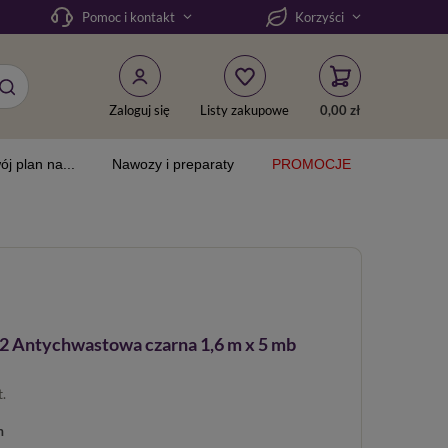
Pomoc i kontakt
Korzyści
Zaloguj się
Listy zakupowe
0,00 zł
ój plan na...
Nawozy i preparaty
PROMOCJE
 Antychwastowa czarna 1,6 m x 5 mb
t.
m