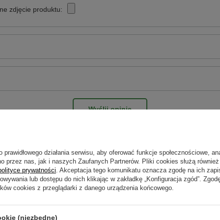
ne zdjęcie produktu:
Wyślij opinię
o prawidłowego działania serwisu, aby oferować funkcje społecznościowe, an
o przez nas, jak i naszych Zaufanych Partnerów. Pliki cookies służą również 
polityce prywatności
. Akceptacja tego komunikatu oznacza zgodę na ich zap
howywania lub dostępu do nich klikając w zakładkę „Konfiguracja zgód”. Zg
ików cookies z przeglądarki z danego urządzenia końcowego.
ookie (niezbędne)