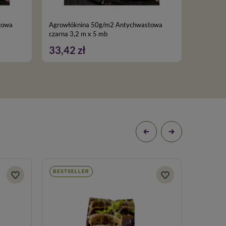
towa
Agrowłóknina 50g/m2 Antychwastowa
Agrowłó
czarna 3,2 m x 5 mb
czarna 1,
33,42 zł
32,99
BESTSELLER
BESTSE