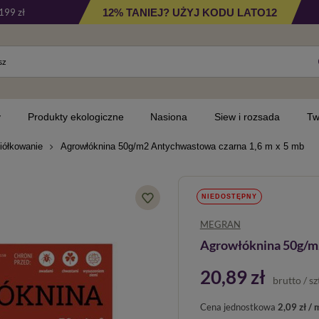
12% TANIEJ? UŻYJ KODU LATO12
199 zł
y
Produkty ekologiczne
Nasiona
Siew i rozsada
Tw
iółkowanie
Agrowłóknina 50g/m2 Antychwastowa czarna 1,6 m x 5 mb
NIEDOSTĘPNY
MEGRAN
Agrowłóknina 50g/m2
20,89 zł
brutto
/
sz
Cena jednostkowa
2,09 zł / 