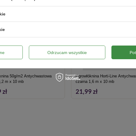
kie
kie
ne
Odrzucam wszystkie
Po
knina 50g/m2 Antychwastowa
Agrowłóknina Horti-Line Antychw
3,2 m x 10 mb
czarna 1,6 m x 10 mb
 zł
21,99 zł