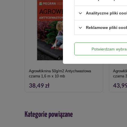
Analityczne pliki coo
Reklamowe pliki coo
Potwierdzam wybra
Agrowłóknina 50g/m2 Antychwastowa
Agrowłó
czarna 1,6 m x 10 mb
czarna 
38,49 zł
43,99
Kategorie powiązane