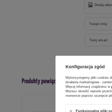
Dodaj włas
Twoje imię
Twój email
Konfiguracja zgód
Wykorzystujemy pliki cookies d
Produkty powiązane
działania marketingowe - zarówn
Więcej informacji znajdziesz w
Możesz określić warunki przec
momencie poprzez usunięcie pl
Funkcjonalne pliki c