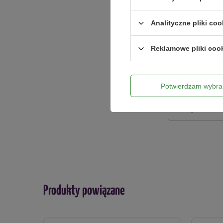
Analityczne pliki coo
Dodaj włas
Reklamowe pliki coo
Twoje imię
Potwierdzam wybra
Twój email
Produkty powiązane