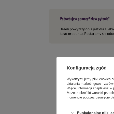
Potrzebujesz pomocy? Masz pytania?
Jeżeli powyższy opis jest dla Cieb
tego produktu. Postaramy się odpo
Konfiguracja zgód
Wykorzystujemy pliki cookies d
działania marketingowe - zarówn
Więcej informacji znajdziesz w
Możesz określić warunki przec
momencie poprzez usunięcie pl
Treść twojej o
Funkcjonalne pliki c