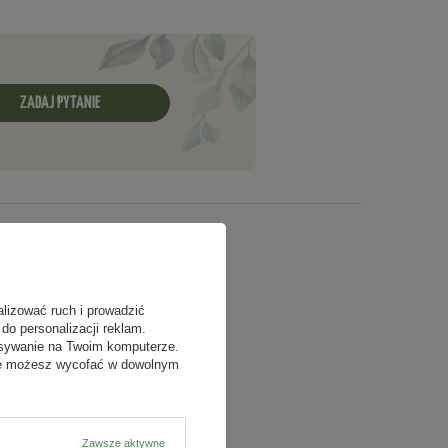
ZADAJ PYTANIE
alizować ruch i prowadzić
do personalizacji reklam.
isywanie na Twoim komputerze.
odę możesz wycofać w dowolnym
Zawsze aktywne