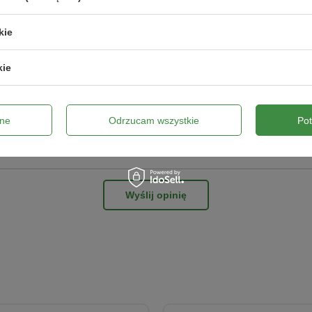
kie
ne zdjęcie produktu:
kie
ne
Odrzucam wszystkie
Po
Wyślij opinię