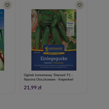
Ogórek konserwowy 'Diamant' F1 -
Bób Drei
Nasiona Otoczkowane - Kiepenkerl
21,99 zł
12,09