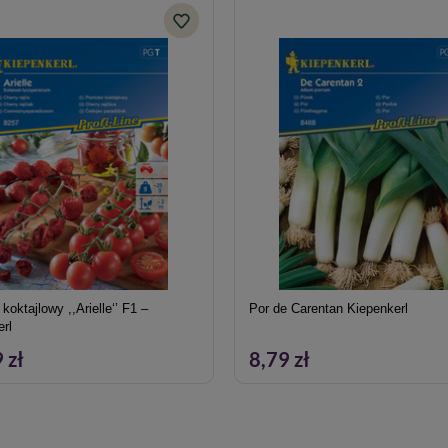
koktajlowy ,,Arielle‘’ F1 –
Por de Carentan Kiepenkerl
erl
 zł
8,79 zł