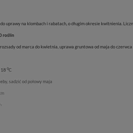
do uprawy na klombach i rabatach, o długim okresie kwitnienia. Liczn
 roślin
rozsady od marca do kwietnia, uprawa gruntowa od maja do czerwca
0
. 18
C
zeby, sadzić od połowy maja
cm
m