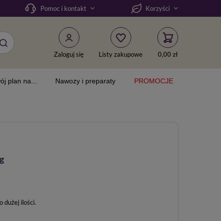
Pomoc i kontakt
Korzyści
Zaloguj się
Listy zakupowe
0,00 zł
ój plan na...
Nawozy i preparaty
PROMOCJE
g
dużej ilości