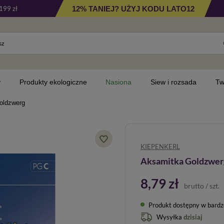
12% TANIEJ? UŻYJ KODU LATO12
199 zł
y
Produkty ekologiczne
Nasiona
Siew i rozsada
Tw
oldzwerg
KIEPENKERL
Aksamitka Goldzwer
8,79 zł
brutto
/
szt.
Produkt dostępny w bardzo 
Wysyłka
dzisiaj