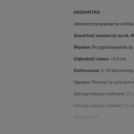
AKSAMITKA
Jednoroczna popularna roślina 
Zawartość wystarczy na ok. 40
Wysiew:
Przygotowywanie do 
Głębokość siewu:
<0,5 cm
Kiełkowanie:
5-10 dni w temp
Uprawa
: Pikować w razie potr
Odstęp między roślinami:
25 
Odstęp między rzędami:
25 c
Zbiory
: VI-IX