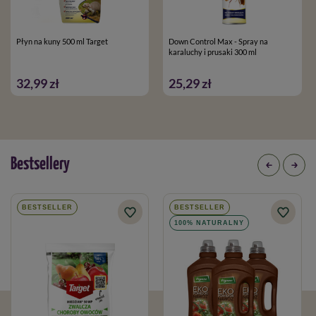
Opakowanie
: 20 g
Płyn na kuny 500 ml Target
Down Control Max - Spray na
karaluchy i prusaki 300 ml
Produkt biobójczy należy używać z zachowaniem szczególnych
32,99 zł
25,29 zł
środków ostrożności. Przed użyciem należy przeczytać etykietę
i ulotkę informacyjną.
Bestsellery
BESTSELLER
BESTSELLER
100% NATURALNY