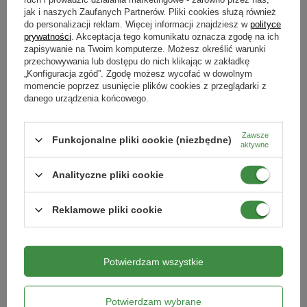
Przygotuj
ciecz roboczą o stężeniu 0,5%,
rozpuszczając
20 g
jak i naszych Zaufanych Partnerów. Pliki cookies służą również
Opinie naszych klientów
Podmiot odpowiedzialny za ten produkt na terenie UE
Więcej
preparatu w 4 l wody
. Opryskuj dokładnie powierzchnie
do personalizacji reklam. Więcej informacji znajdziesz w
polityce
prywatności
. Akceptacja tego komunikatu oznacza zgodę na ich
sufitów, okolic okien i innych miejsc, gdzie widoczne są owady.
zapisywanie na Twoim komputerze. Możesz określić warunki
Ilość powstałego roztworu wystarczy na oprysk do 120 m
2
przechowywania lub dostępu do nich klikając w zakładkę
powierzchni.
„Konfiguracja zgód”. Zgodę możesz wycofać w dowolnym
Produkty powiązane
momencie poprzez usunięcie plików cookies z przeglądarki z
danego urządzenia końcowego.
Zwalczanie owadów biegających (mrówki):
Przygotuj
ciecz
roboczą o stężeniu 1,0%
w przypadku dużej ilości insektów
lub
DOSTAWA 0 ZŁ
0,5%
przy mniejszym stopniu infestacji. Rozpuść 20 g preparatu
Zawsze
Funkcjonalne pliki cookie (niezbędne)
aktywne
w odpowiednio 2 lub 4 l wody. Opryskuj wokół listew
podłogowych, drzwi, wnętrza szaf, przewodów wentylacji, szpar
Analityczne pliki cookie
i szczelin, gdzie owady się gnieżdżą.
Zalecany termin stosowania:
marzec-październik.
Reklamowe pliki cookie
Potwierdzam wszystkie
Uwaga!
Kretołap + Wkłady + Czujnik –
Płyn na komary, kleszcze i meszki
Zestaw Do Zwalczania Kreta
100 ml
Podczas zabiegu w pomieszczeniu nie mogą przebywać
Potwierdzam wybrane