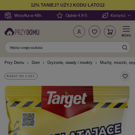
12% TANIEJ? UŻYJ KODU LATO12
Wysyłka w 48h
Opinie 4.9/5
Korzyści
Przy Domu
Dom
Gryzonie, owady i insekty
Muchy, muszki, osy
RABAT OD 2 SZT.