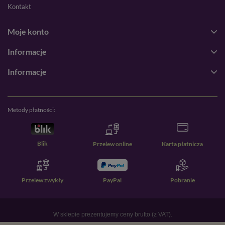
Kontakt
Moje konto
Informacje
Informacje
Metody płatności:
Blik
Przelew online
Karta płatnicza
Przelew zwykły
PayPal
Pobranie
W sklepie prezentujemy ceny brutto (z VAT).