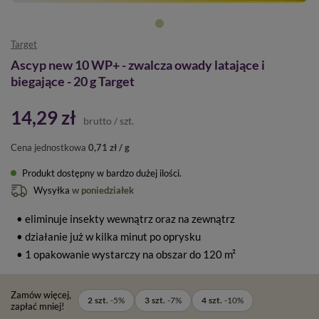
Target
Ascyp new 10 WP+ - zwalcza owady latające i
biegające - 20 g Target
14,29 zł
brutto
/
szt.
Cena jednostkowa
0,71 zł / g
Produkt dostępny w bardzo dużej ilości
Wysyłka
w poniedziałek
• eliminuje insekty wewnątrz oraz na zewnątrz
• działanie już w kilka minut po oprysku
• 1 opakowanie wystarczy na obszar do 120 m²
Zamów więcej,
2
szt.
-
5
%
3
szt.
-
7
%
4
szt.
-
10
%
zapłać mniej!