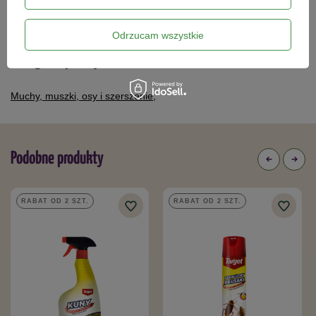
osoby postronne i zwierzęta.
410,29 zł
17,59 zł
Pomieszczenie może być użytkowane dopiero po
Odrzucam wszystkie
wyschnięciu powierzchni i dokładnym wywietrzeniu
.
Minimalny czas wentylacji to 1 godzina.
Kategorie powiązane
Muchy, muszki, osy i szerszenie
,
Skład
Substancje czynne:
Podobne produkty
cypermetryna 100 g/kg (10%)
RABAT OD 2 SZT.
RABAT OD 2 SZT.
tetrametryna 0,5 g/kg (0,1%)
Wydajność: 1 opakowanie 20 g wystarcza na skuteczne
zwalczanie owadów na obszarze do 120 m².