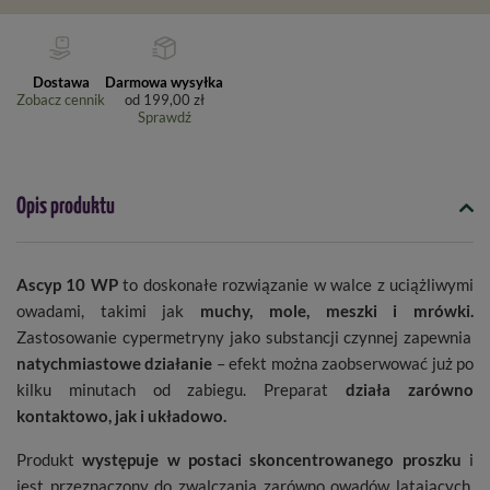
Dostawa
Darmowa wysyłka
Zobacz cennik
od
199,00 zł
Sprawdź
Opis produktu
Ascyp 10 WP
to doskonałe rozwiązanie w walce z uciążliwymi
owadami, takimi jak
muchy, mole, meszki i mrówki.
Zastosowanie cypermetryny jako substancji czynnej zapewnia
natychmiastowe działanie
– efekt można zaobserwować już po
kilku minutach od zabiegu. Preparat
działa zarówno
kontaktowo, jak i układowo.
Produkt
występuje w postaci skoncentrowanego proszku
i
jest przeznaczony do zwalczania zarówno owadów latających,