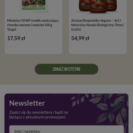
Miedzian 50 WP środek zwalczający
Zestaw Ekopomidor Vegano – 3x1 l
choroby warzyw i owoców 100 g
Naturalny Nawóz Ekologiczny (Trzeci
Target
Gratis)
17,59 zł
54,99 zł
ZOBACZ WSZYSTKIE
Newsletter
Zapisz się do newslettera i bądź na
bieżąco z aktualnymi promocjami