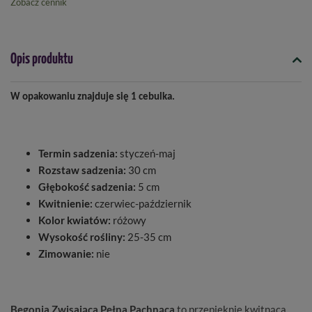
Zobacz cennik
Opis produktu
W opakowaniu znajduje się 1 cebulka.
Termin sadzenia:
styczeń-maj
Rozstaw sadzenia:
30 cm
Głębokość sadzenia:
5 cm
Kwitnienie:
czerwiec-październik
Kolor kwiatów:
różowy
Wysokość rośliny:
25-35 cm
Zimowanie:
nie
Begonia Zwisająca Pełna Pachnąca
to przepięknie kwitnąca