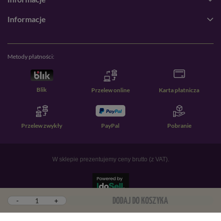
Informacje
Metody płatności:
Blik
Przelew online
Karta płatnicza
Przelew zwykły
PayPal
Pobranie
W sklepie prezentujemy ceny brutto (z VAT).
-
+
DODAJ DO KOSZYKA