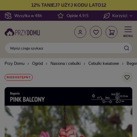
12% TANIEJ? UŻYJ KODU LATO12
Wysyłka w 48h
Opinie 4.9/5
Korzyści
Przy Domu
Ogród
Nasiona i cebulki
Cebulki kwiatowe
Begon
NIEDOSTĘPNY