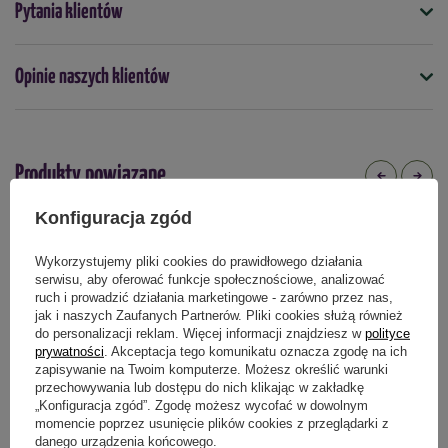
Pytania klientów
5903772175899
Docelowa wysokość (cm)
Opinie naszych klientów
300
Kolor
Czerwony
różowy
Produkty powiązane
Mrozoodporność
tak
Konfiguracja zgód
Stanowisko
Wykorzystujemy pliki cookies do prawidłowego działania
półcieniste
serwisu, aby oferować funkcje społecznościowe, analizować
ruch i prowadzić działania marketingowe - zarówno przez nas,
Termin sadzenia
jak i naszych Zaufanych Partnerów. Pliki cookies służą również
do personalizacji reklam. Więcej informacji znajdziesz w
polityce
wiosna
jesień
marzec
kwiecień
wrzesień
październik
prywatności
. Akceptacja tego komunikatu oznacza zgodę na ich
zapisywanie na Twoim komputerze. Możesz określić warunki
Główny element ozdobny
przechowywania lub dostępu do nich klikając w zakładkę
liście
„Konfiguracja zgód”. Zgodę możesz wycofać w dowolnym
momencie poprzez usunięcie plików cookies z przeglądarki z
Zastosowanie
danego urządzenia końcowego.