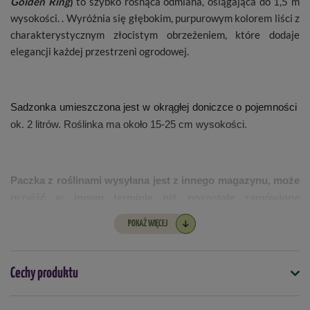
Golden Ring
)
to szybko rosnąca odmiana, osiągająca do 1,5 m
wysokości. . Wyróżnia się głębokim, purpurowym kolorem liści z
charakterystycznym złocistym obrzeżeniem, które dodaje
elegancji każdej przestrzeni ogrodowej.
Sadzonka umieszczona jest w okrągłej doniczce o pojemności
ok. 2 litrów. Roślinka ma około 15-25 cm wysokości.
Paczka z roślinami wysyłana jest z innego magazynu, może
przyjść w innym terminie niż pozostałe zamówione
produkty.
POKAŻ WIĘCEJ
Cechy produktu
Symbol