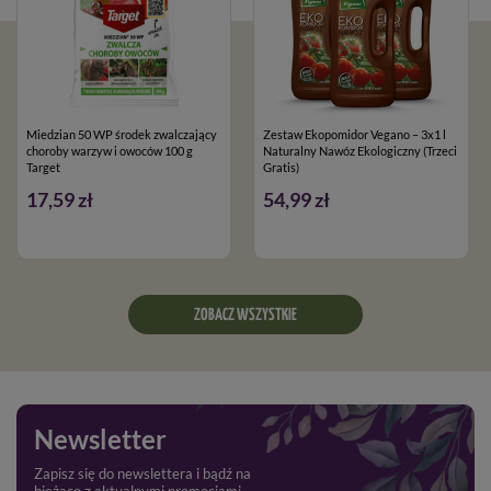
Miedzian 50 WP środek zwalczający
Zestaw Ekopomidor Vegano – 3x1 l
choroby warzyw i owoców 100 g
Naturalny Nawóz Ekologiczny (Trzeci
Target
Gratis)
17,59 zł
54,99 zł
ZOBACZ WSZYSTKIE
Newsletter
Zapisz się do newslettera i bądź na