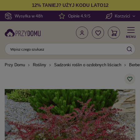
12% TANIEJ? UŻYJ KODU LATO12
Wysyłka w 48h
Opinie 4.9/5
Korzyści
Przy Domu
Rośliny
Sadzonki roślin o ozdobnych liściach
Berbe