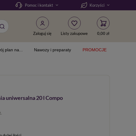
Pomoc i kontakt
Korzyści
Zaloguj się
Listy zakupowe
0,00 zł
ój plan na...
Nawozy i preparaty
PROMOCJE
ia uniwersalna 20 l Compo
t.
dużej ilości