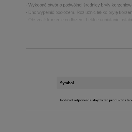
- Wykopać otwór o podwójnej średnicy bryły korzeniow
- Dno wypełnić podłożem. Rozluźnić lekko bryłę korzen
- Obsypać korzenie podłożem. Lekkie ugniatanie ustabi
- Po posadzeniu rośliny podlać obficie wodą
Skład:
- Torf
- Kompost
- Perlit
- Wapno
- Naturalny hydrożel
Symbol
- Nawóz organiczny
Opakowanie: 
20 l
Podmiot odpowiedzialny za ten produkt na ter