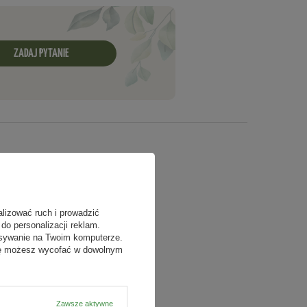
ZADAJ PYTANIE
alizować ruch i prowadzić
do personalizacji reklam.
isywanie na Twoim komputerze.
odę możesz wycofać w dowolnym
Zawsze aktywne