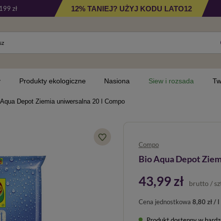
12% TANIEJ? UŻYJ KODU LATO12
199 zł
y
Produkty ekologiczne
Nasiona
Siew i rozsada
Tw
 Aqua Depot Ziemia uniwersalna 20 l Compo
Compo
Bio Aqua Depot Ziem
43,99 zł
brutto
/
sz
Cena jednostkowa
8,80 zł / l
Produkt dostępny w bardzo 