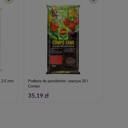
n 2-5 mm
Podłoże do pomidorów i warzyw 20 l
Ziemia do
Compo
35,19 zł
27,49