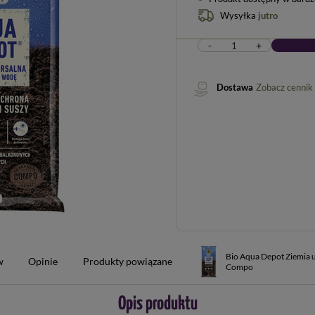
Wysyłka
jutro
-
+
Dostawa
Zobacz cennik
Bio Aqua Depot Ziemia u
w
Opinie
Produkty powiązane
Compo
Opis produktu