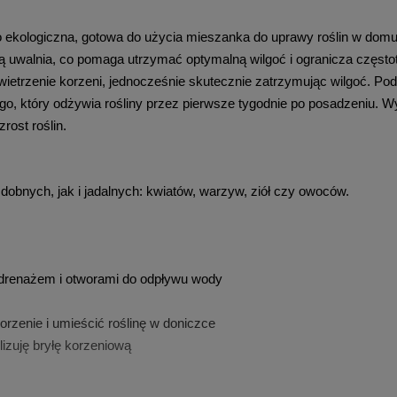
o ekologiczna, gotowa do użycia mieszanka do uprawy roślin w domu, 
 uwalnia, co pomaga utrzymać optymalną wilgoć i ogranicza częstot
trzenie korzeni, jednocześnie skutecznie zatrzymując wilgoć. Podłoż
, który odżywia rośliny przez pierwsze tygodnie po posadzeniu. Wy
ost roślin.
zdobnych, jak i jadalnych: kwiatów, warzyw, ziół czy owoców.
 drenażem i otworami do odpływu wody
orzenie i umieścić roślinę w doniczce
lizuję bryłę korzeniową