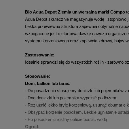
Bio Aqua Depot Ziemia uniwersalna marki Compo 
t
Aqua Depot skutecznie magazynuje wodę i stopniowo ją
Lekka przewiewna struktura zapewnia optymalne napowie
wzbogacone jest o startową dawkę nawozu organicznego
systemu korzeniowego oraz zapewnia zdrowy, bujny wzr
Zastosowanie:
Idealnie sprawdzi się do wszystkich roślin - zarówno o
Stosowanie:
Dom, balkon lub taras:
- Do posadzenia stosujemy doniczki lub pojemników z
- Dno doniczki lub pojemnika wypełnić podłożem
- Rozluźnić lekko bryłę korzeniową, usunąć obumarłe k
- Obsypać korzenie podłożem. Lekkie ugniatanie ustabi
- Po posadzeniu rośliny obficie podlać wodą
Ogród: