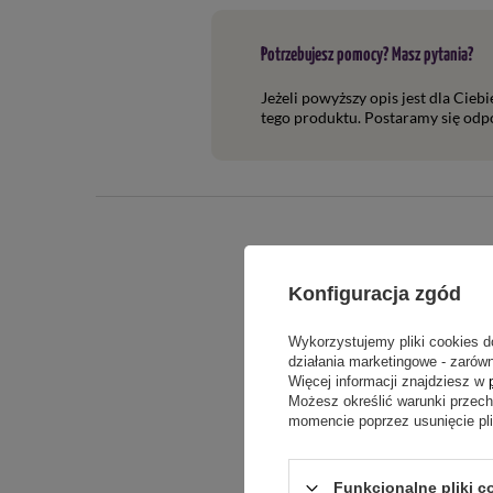
Potrzebujesz pomocy? Masz pytania?
Jeżeli powyższy opis jest dla Cieb
tego produktu. Postaramy się odpo
Konfiguracja zgód
Wykorzystujemy pliki cookies d
działania marketingowe - zarówn
Więcej informacji znajdziesz w
Możesz określić warunki przec
Treść twojej o
momencie poprzez usunięcie pl
Funkcjonalne pliki c