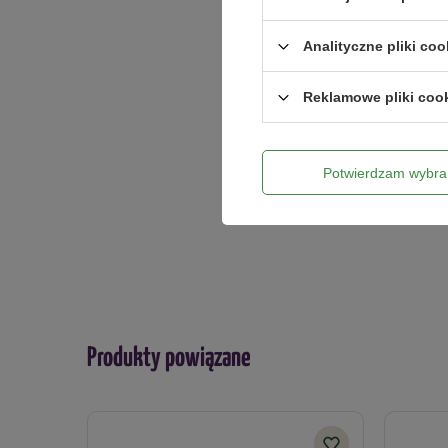
Analityczne pliki coo
Dodaj włas
Reklamowe pliki coo
Twoje imię
Potwierdzam wybra
Twój email
Produkty powiązane