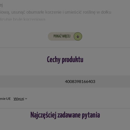
ej
iową, usunąć obumarłe korzenie i umieścić roślinę w dołku
lizuhję bryłę korzeniową
POKAŻ WIĘCEJ
Cechy produktu
4008398166403
enie UE
Więcej
Najczęściej zadawane pytania