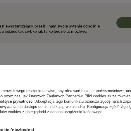
ie niewystarczający, prześlij nam swoje pytanie odnośnie
wiedzieć tak szybko jak tylko będzie to możliwe.
Napisz swoją opinię
Twoja ocena:
5/5
o prawidłowego działania serwisu, aby oferować funkcje społecznościowe, an
o przez nas, jak i naszych Zaufanych Partnerów. Pliki cookies służą również 
polityce prywatności
. Akceptacja tego komunikatu oznacza zgodę na ich zap
howywania lub dostępu do nich klikając w zakładkę „Konfiguracja zgód”. Zg
pinii
ików cookies z przeglądarki z danego urządzenia końcowego.
ookie (niezbędne)