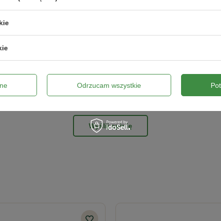
kie
ne zdjęcie produktu:
kie
ne
Odrzucam wszystkie
Po
Wyślij opinię