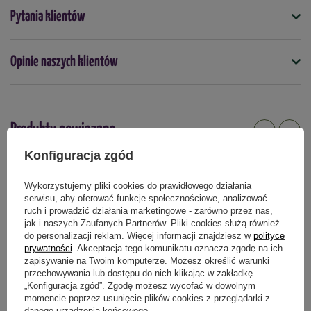
Symbol
Pytania klientów
Borówki
: Zawartość BioHumusu przekłada się na
5903772177589
zdrowsze i smaczniejsze owoce. Podłoże to doskonale
zatrzymuje wilgoć, co jest kluczowe dla borówek, które
Do jakich roślin
Opinie naszych klientów
preferują stałą wilgotność gleby.
rośliny iglaste
rośliny ozdobne
borówki
rośliny kwaśnolubne
Iglaki
: Kwaśne podłoże z dodatkiem BioHumusu
zmniejsza ryzyko infekcji patogenami glebowymi.
Podmiot odpowiedzialny za ten produkt na terenie UE
Więcej
Pierwiastki takie jak żelazo, mangan czy miedź, stają się
Produkty powiązane
łatwiej dostępne, co jest szczególnie istotne dla iglaków.
Hortensje
: Uprawiane w kwaśnym podłożu hortensje
Konfiguracja zgód
kwitną zazwyczaj w odcieniach niebieskiego lub fioletu.
DOSTAWA 0 ZŁ
DOSTAWA 0 ZŁ
Wykazują one także większą odporność na choroby oraz
Wykorzystujemy pliki cookies do prawidłowego działania
serwisu, aby oferować funkcje społecznościowe, analizować
ataki szkodników, dzięki glebie o niższym pH.
ruch i prowadzić działania marketingowe - zarówno przez nas,
jak i naszych Zaufanych Partnerów. Pliki cookies służą również
do personalizacji reklam. Więcej informacji znajdziesz w
polityce
prywatności
. Akceptacja tego komunikatu oznacza zgodę na ich
Specyfikacja
zapisywanie na Twoim komputerze. Możesz określić warunki
przechowywania lub dostępu do nich klikając w zakładkę
„Konfiguracja zgód”. Zgodę możesz wycofać w dowolnym
pH:
3,5-4,5
momencie poprzez usunięcie plików cookies z przeglądarki z
danego urządzenia końcowego.