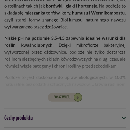
o roślinach takich jak
borówki, iglaki i hortensje.
Na podłoże to
składa się
mieszanka torfów, kory, humusu i Wermikompostu
,
czyli stałej formy znanego BioHumusu, naturalnego nawozu
wytwarzanego przez dżdżownice.
Niskie pH na poziomie 3,5-4,5
zapewnia
idealne warunki dla
roślin kwaśnolubnych
. Dzięki mikroflorze bakteryjnej
wytworzonej przez dżdżownice, podłoże nie tylko dostarcza
roślinom niezbędnych składników odżywczych na długi czas, ale
również
wiąże patogeny i chroni rośliny
przed szkodnikami.
Podłoże to jest doskonałe
do upraw ekologicznych
, w
100%
naturalne
, bez dodatku sztucznych nawozów.
Ułatwia roślinom
dostęp do składników odżywczych oraz wody
, co ma
szczególne znaczenie dla ich zdrowego wzrostu i rozwoju.
POKAŻ WIĘCEJ
Cechy produktu
Zastosowanie