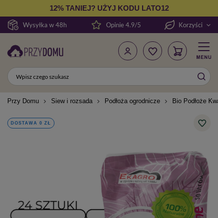
12% TANIEJ? UŻYJ KODU LATO12
Wysyłka w 48h
Opinie 4.9/5
Korzyści
Przy Domu
Siew i rozsada
Podłoża ogrodnicze
Bio Podłoże Kwa
DOSTAWA 0 ZŁ