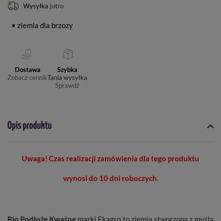
Wysyłka
jutro
• ziemia dla brzozy
Dostawa
Szybka
Zobacz cennik
Tania wysyłka
Sprawdź
Opis produktu
Uwaga! Czas realizacji zamówienia dla tego produktu
wynosi do 10 dni roboczych.
Bio Podłoże Kwaśne
marki Ekagro to ziemia stworzona z myślą