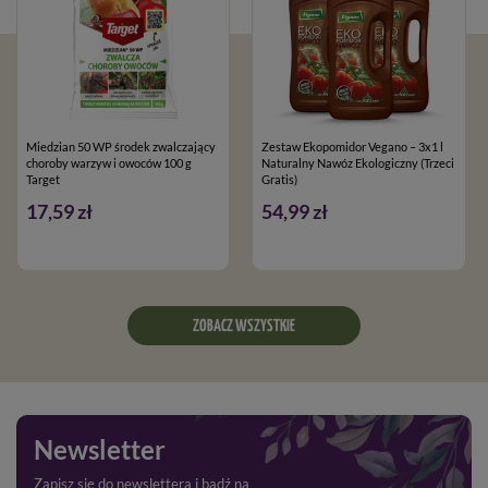
Miedzian 50 WP środek zwalczający
Zestaw Ekopomidor Vegano – 3x1 l
choroby warzyw i owoców 100 g
Naturalny Nawóz Ekologiczny (Trzeci
Target
Gratis)
17,59 zł
54,99 zł
ZOBACZ WSZYSTKIE
Newsletter
Zapisz się do newslettera i bądź na