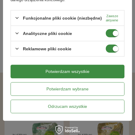
Wielkość palety:
24 sztuk opakowań po 50 litrów każdy.
Wermikompost - Paleta 24x50 l
Bio ziemia do wysiewu - Paleta
Ekagro
24x50 l Ekagro
Zawsze
Funkcjonalne pliki cookie (niezbędne)
aktywne
1 352,99 zł
1 211,09 zł
Analityczne pliki cookie
Kategorie powiązane
Reklamowe pliki cookie
Podłoża ogrodnicze
,
Potwierdzam wszystkie
Podobne produkty
Potwierdzam wybrane
Odrzucam wszystkie
DOSTAWA 0 ZŁ
DOSTAWA 0 ZŁ