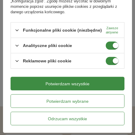
„Konfiguracja zgód”. Zgodę możesz wycofać w dowolnym
momencie poprzez usunięcie plików cookies z przeglądarki z
danego urządzenia końcowego.
Zawsze
Funkcjonalne pliki cookie (niezbędne)
aktywne
Sałata karbowana ,,Amerikanischer
Fasola Wielokwiatowa 'Rotblühende'
brauner’’ – Kiepenkerl
– Kiepenkerl
Analityczne pliki cookie
8,79 zł
16,49 zł
Reklamowe pliki cookie
Kategorie powiązane
Potwierdzam wszystkie
Nasiona warzyw
,
Potwierdzam wybrane
Odrzucam wszystkie
Podobne produkty