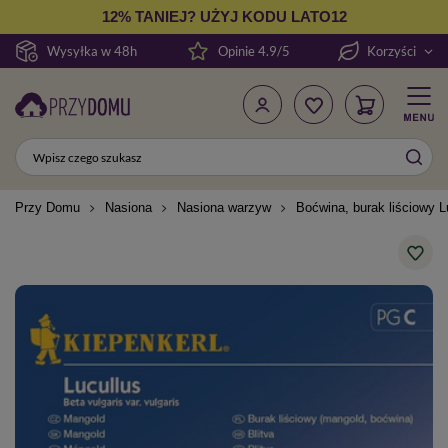
12% TANIEJ? UŻYJ KODU LATO12
Wysyłka w 48h
Opinie 4.9/5
Korzyści
Przy Domu
Nasiona
Nasiona warzyw
Boćwina, burak liściowy L