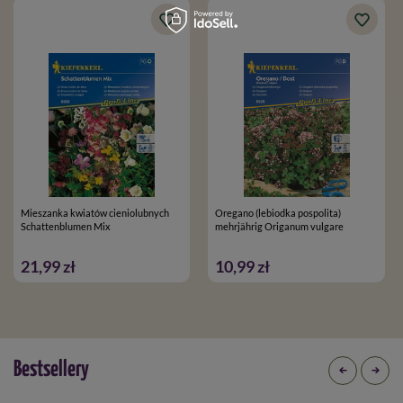
Mieszanka kwiatów cieniolubnych
Oregano (lebiodka pospolita)
Schattenblumen Mix
mehrjährig Origanum vulgare
21,99 zł
10,99 zł
Bestsellery