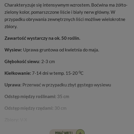
Charakteryzuje się intensywnym wzrostem. Boćwina ma żółto-
zielony kolor, pomarszczone liście i biały nerw główny. W
przypadku obrywania zewnętrznych liści możliwe wielokrotne
zbiory.
Zawartość wystarczy na ok. 50 roślin.
Wysiew:
Uprawa gruntowa od kwietnia do maja.
Głębokość siewu
: 2-3 cm
0
Kiełkowanie:
7-14 dni w temp. 15-20
C
Uprawa
: Przerwać w przypadku zbyt gęstego wysiewu
Odstęp między roślinami:
35 cm
Odstęp między rzędami:
30 cm
Zbiory:
V-X
POKAŻ WIĘCEJ