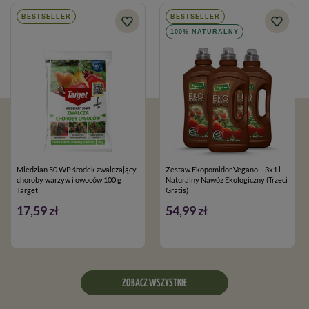
BESTSELLER
BESTSELLER
100% NATURALNY
Miedzian 50 WP środek zwalczający
Zestaw Ekopomidor Vegano – 3x1 l
choroby warzyw i owoców 100 g
Naturalny Nawóz Ekologiczny (Trzeci
Target
Gratis)
17,59 zł
54,99 zł
ZOBACZ WSZYSTKIE