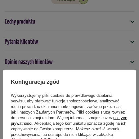
Cechy produktu
Symbol
Pytania klientów
4000159080966
Nasiona na taśmie
Opinie naszych klientów
nie
Termin wysiewu
Konfiguracja zgód
kwiecień
maj
Produkty powiązane
Wykorzystujemy pliki cookies do prawidłowego działania
serwisu, aby oferować funkcje społecznościowe, analizować
Podmiot odpowiedzialny za ten produkt na terenie UE
Więcej
ruch i prowadzić działania marketingowe - zarówno przez nas,
jak i naszych Zaufanych Partnerów. Pliki cookies służą również
do personalizacji reklam. Więcej informacji znajdziesz w
polityce
prywatności
. Akceptacja tego komunikatu oznacza zgodę na ich
zapisywanie na Twoim komputerze. Możesz określić warunki
przechowywania lub dostępu do nich klikając w zakładkę