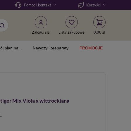
Pomoc i kontakt
Korzyści
Zaloguj się
Listy zakupowe
0,00 zł
ój plan na...
Nawozy i preparaty
PROMOCJE
iger Mix Viola x wittrockiana
t.