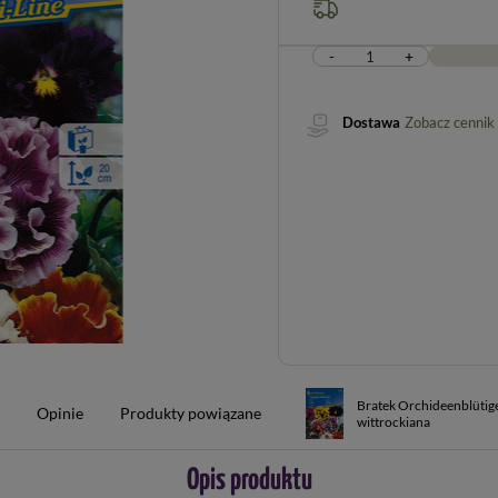
-
+
Dostawa
Zobacz cennik
Bratek Orchideenblütige
w
Opinie
Produkty powiązane
wittrockiana
Opis produktu