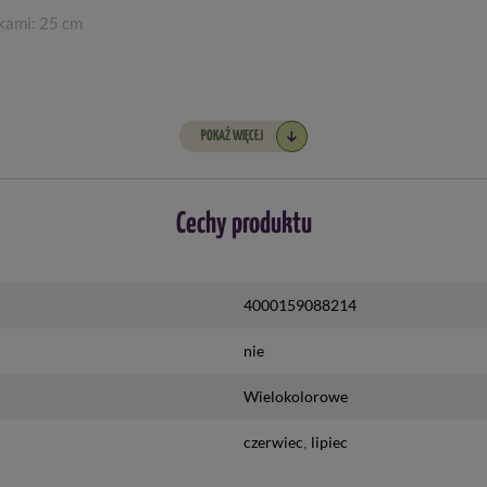
kami: 25 cm
POKAŻ WIĘCEJ
a do sierpnia, wysadzać od września do października
Cechy produktu
4000159088214
nie
Wielokolorowe
czerwiec
lipiec