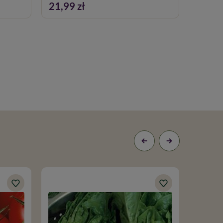
21,99 zł
21,99