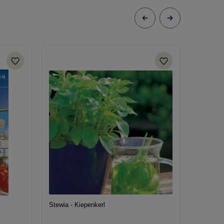
Stewia - Kiepenkerl
Cukinia 