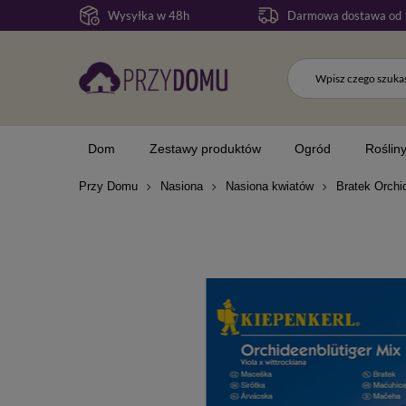
Wysyłka w 48h
Darmowa dostawa od 
Dom
Zestawy produktów
Ogród
Roślin
Przy Domu
Nasiona
Nasiona kwiatów
Bratek Orchid