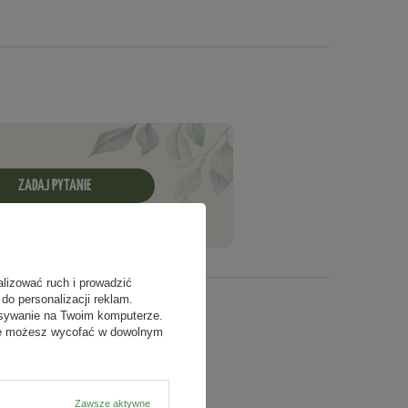
ZADAJ PYTANIE
alizować ruch i prowadzić
do personalizacji reklam.
isywanie na Twoim komputerze.
odę możesz wycofać w dowolnym
Zawsze aktywne