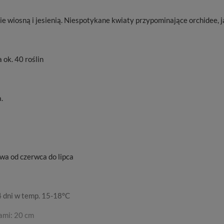
nie wiosną i jesienią. Niespotykane kwiaty przypominające orchidee, 
 ok. 40 roślin
.
a od czerwca do lipca
4 dni w temp. 15-18°C
ami: 20 cm