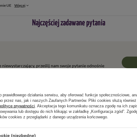
enie UE
Więcej
Najczęściej zadawane pytania
ie niewystarczający, prześlij nam swoje pytanie odnośnie
wiedzieć tak szybko jak tylko będzie to możliwe.
o prawidłowego działania serwisu, aby oferować funkcje społecznościowe, an
o przez nas, jak i naszych Zaufanych Partnerów. Pliki cookies służą również 
polityce prywatności
. Akceptacja tego komunikatu oznacza zgodę na ich zap
Napisz swoją opinię
howywania lub dostępu do nich klikając w zakładkę „Konfiguracja zgód”. Zg
ików cookies z przeglądarki z danego urządzenia końcowego.
Twoja ocena:
5/5
ookie (niezbędne)