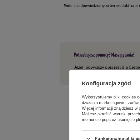
Podmiot odpowiedzialny za ten produkt na ter
Potrzebujesz pomocy? Masz pytania?
Jeżeli powyższy opis jest dla Cieb
tego produktu. Postaramy się odpo
Konfiguracja zgód
Wykorzystujemy pliki cookies d
działania marketingowe - zarówn
Więcej informacji znajdziesz w
Możesz określić warunki przec
momencie poprzez usunięcie pl
Funkcjonalne pliki c