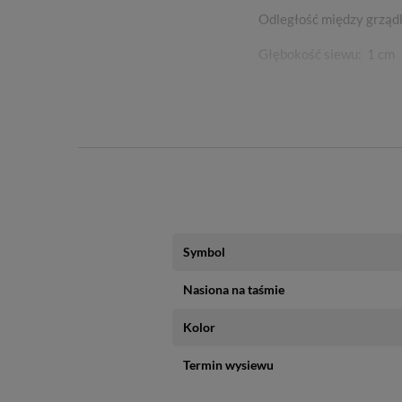
Odległość między grząd
Głębokość siewu: 1 cm
Kwitnienie: V - IX
Porady: Pikować od lipc
Symbol
Nasiona na taśmie
Kolor
Termin wysiewu