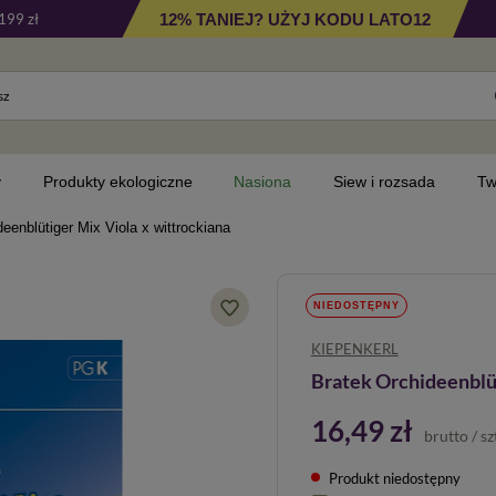
12% TANIEJ? UŻYJ KODU LATO12
199 zł
y
Produkty ekologiczne
Nasiona
Siew i rozsada
Tw
eenblütiger Mix Viola x wittrockiana
NIEDOSTĘPNY
KIEPENKERL
Bratek Orchideenblüt
16,49 zł
brutto
/
sz
Produkt niedostępny