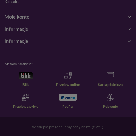
Kontakt
Moje konto
Informacje
Informacje
Metody płatności:
Blik
Przelew online
Karta płatnicza
Przelew zwykły
PayPal
Pobranie
W sklepie prezentujemy ceny brutto (z VAT).