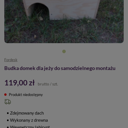
Fordesk
Budka domek dla jeży do samodzielnego montażu
119,00 zł
brutto
/
szt.
Produkt niedostępny
• Zdejmowany dach
• Wykonany z drewna
• Wewnętrzny labirynt