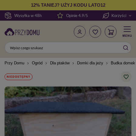
12% TANIEJ? UŻYJ KODU LATO12
Wysyłka w 48h
Opinie 4.9/5
Korzyści
Przy Domu
Ogród
Dla ptaków
Domki dla jeży
Budka domek 
NIEDOSTĘPNY