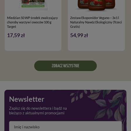
Miedzian 50 WP środek zwalczający
Zestaw Ekopomidor Vegano – 3x1 l
choroby warzyw i owoców 100 g
Naturalny Nawóz Ekologiczny (Trzeci
Target
Gratis)
17,59 zł
54,99 zł
ZOBACZ WSZYSTKIE
Newsletter
Zapisz się do newslettera i bądź na
bieżąco z aktualnymi promocjami