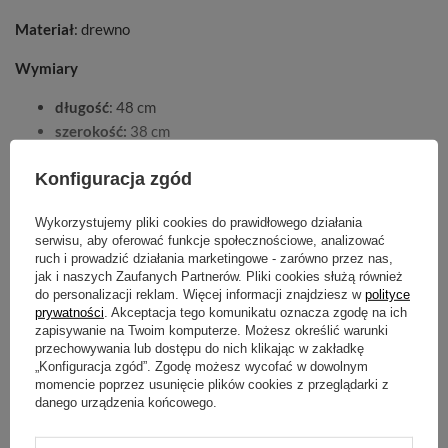
Materiał
: drewno
Wymiary
długość
: 48 cm
szerokość:
38 cm
wysokość
: 29 cm
Konfiguracja zgód
Wykorzystujemy pliki cookies do prawidłowego działania
serwisu, aby oferować funkcje społecznościowe, analizować
ruch i prowadzić działania marketingowe - zarówno przez nas,
POKAŻ WIĘCEJ
jak i naszych Zaufanych Partnerów. Pliki cookies służą również
do personalizacji reklam. Więcej informacji znajdziesz w
polityce
prywatności
. Akceptacja tego komunikatu oznacza zgodę na ich
zapisywanie na Twoim komputerze. Możesz określić warunki
Cechy produktu
przechowywania lub dostępu do nich klikając w zakładkę
„Konfiguracja zgód”. Zgodę możesz wycofać w dowolnym
momencie poprzez usunięcie plików cookies z przeglądarki z
Symbol
Pytania klientów
danego urządzenia końcowego.
5903772173048