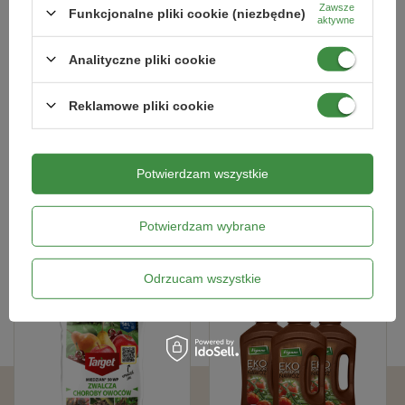
Zawsze
Funkcjonalne pliki cookie (niezbędne)
Opinie naszych klientów
aktywne
Analityczne pliki cookie
Kategorie powiązane
Reklamowe pliki cookie
Domki dla jeży
,
Potwierdzam wszystkie
Bestsellery
Potwierdzam wybrane
BESTSELLER
BESTSELLER
Odrzucam wszystkie
100% NATURALNY