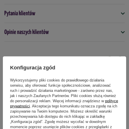
Sadzonka umieszczona jest w okrągłej doniczce o pojemności
ok. 5 litrów. Roślinka ma około 30-40 cm wysokości. Wysokość
Symbol
Pytania klientów
może się różnić w zależności od partii.
5903772174786
Paczka z roślinami wysyłana jest z innego magazynu, może
Docelowa wysokość (cm)
Opinie naszych klientów
przyjść w innym terminie niż pozostałe zamówione
80
produkty.
Kolor
różowy
fioletowy
Produkty powiązane
Mrozoodporność
Konfiguracja zgód
tak
Wykorzystujemy pliki cookies do prawidłowego działania
Stanowisko
serwisu, aby oferować funkcje społecznościowe, analizować
słoneczne
ruch i prowadzić działania marketingowe - zarówno przez nas,
jak i naszych Zaufanych Partnerów. Pliki cookies służą również
Termin sadzenia
do personalizacji reklam. Więcej informacji znajdziesz w
polityce
prywatności
. Akceptacja tego komunikatu oznacza zgodę na ich
wiosna
jesień
marzec
kwiecień
maj
wrzesień
październik
zapisywanie na Twoim komputerze. Możesz określić warunki
przechowywania lub dostępu do nich klikając w zakładkę
Zastosowanie
„Konfiguracja zgód”. Zgodę możesz wycofać w dowolnym
rabaty kwiatowe
balkony
tarasy
momencie poprzez usunięcie plików cookies z przeglądarki z