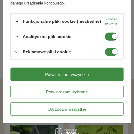
danego urządzenia końcowego.
Tawuła Japońska Albiflora (Spiraea
Pigwowiec Japoński
Japonica Albiflora)
Zawsze
Funkcjonalne pliki cookie (niezbędne)
aktywne
36,29 zł
38,49 zł
Analityczne pliki cookie
Kategorie powiązane
Reklamowe pliki cookie
Sadzonki roślin kwitnących
,
Potwierdzam wszystkie
Potwierdzam wybrane
Podobne produkty
Odrzucam wszystkie