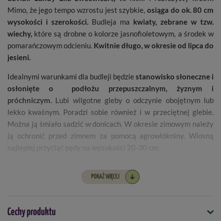
Mimo, że jego tempo wzrostu jest szybkie,
osiąga do ok. 80 cm
wysokości i szerokości.
Budleja ma
kwiaty, zebrane w tzw.
wiechy,
które są drobne o kolorze jasnofioletowym, a środek w
pomarańczowym odcieniu.
Kwitnie długo, w okresie od lipca do
jesieni.
Idealnymi warunkami dla budleji będzie
stanowisko słoneczne i
osłonięte o podłożu przepuszczalnym, żyznym i
próchniczym.
Lubi wilgotne gleby o odczynie obojętnym lub
lekko kwaśnym. Poradzi sobie również i w przeciętnej glebie.
Można ją śmiało sadzić w donicach. W okresie zimowym należy
ją ochronić przed zimnem za pomocą agrowłókniny. Wiosną
najlepiej przyciąć pędy na wysokości 20-30 cm.
Budleja Davida świetnie sprawdzi się w każdym ogrodzie, w
POKAŻ WIĘCEJ
małym czy przydomowym.
Można ją trzymać na balkonach i
tarasach. Ma intensywny zapach, który wabi pszczoły i
motyle.
Cechy produktu