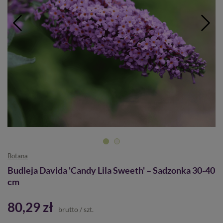
Botana
Budleja Davida 'Candy Lila Sweeth' – Sadzonka 30-40
cm
80,29 zł
brutto
/
szt.