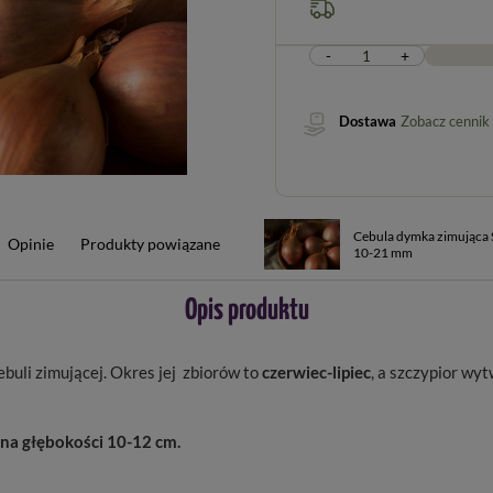
-
+
Dostawa
Zobacz cennik
Cebula dymka zimująca 
Opinie
Produkty powiązane
10-21 mm
Opis produktu
buli zimującej. Okres jej zbiorów to
czerwiec-lipiec
, a szczypior wyt
na głębokości 10-12 cm.