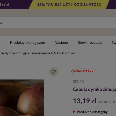
12% TANIEJ? UŻYJ KODU LATO12
199 zł
y
Produkty ekologiczne
Nasiona
Siew i rozsada
Tw
ula dymka zimująca Shakespeare 0,5 kg 10-21 mm
NIEDOSTĘPNY
BENEX
Cebula dymka zimują
13,19 zł
brutto
/
sz
Produkt niedostępny