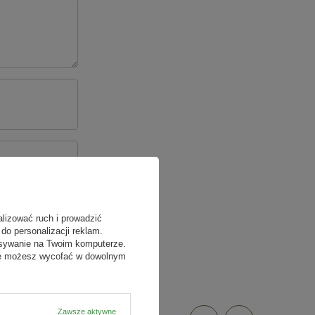
alizować ruch i prowadzić
do personalizacji reklam.
isywanie na Twoim komputerze.
odę możesz wycofać w dowolnym
Zawsze aktywne