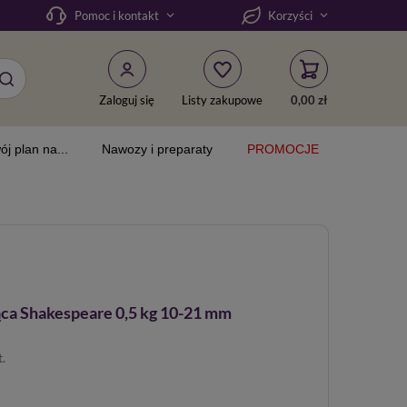
Pomoc i kontakt
Korzyści
Zaloguj się
Listy zakupowe
0,00 zł
ój plan na...
Nawozy i preparaty
PROMOCJE
ca Shakespeare 0,5 kg 10-21 mm
t.