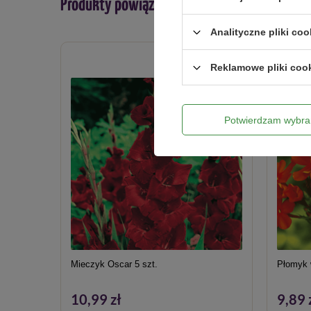
Produkty powiązane
Analityczne pliki coo
Reklamowe pliki coo
Potwierdzam wybra
Mieczyk Oscar 5 szt.
Płomyk 
10,99 zł
9,89 