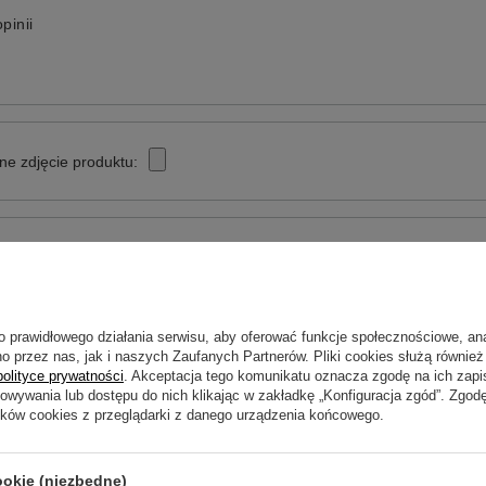
pinii
ne zdjęcie produktu:
o prawidłowego działania serwisu, aby oferować funkcje społecznościowe, an
o przez nas, jak i naszych Zaufanych Partnerów. Pliki cookies służą również 
polityce prywatności
. Akceptacja tego komunikatu oznacza zgodę na ich zap
Wyślij opinię
howywania lub dostępu do nich klikając w zakładkę „Konfiguracja zgód”. Zg
ików cookies z przeglądarki z danego urządzenia końcowego.
ookie (niezbędne)