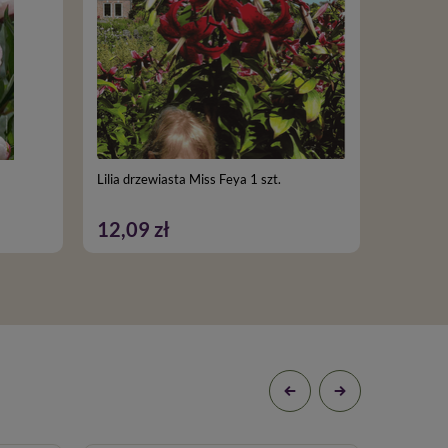
Lilia drzewiasta Miss Feya 1 szt.
Lilia Drz
12,09 zł
7,99 z