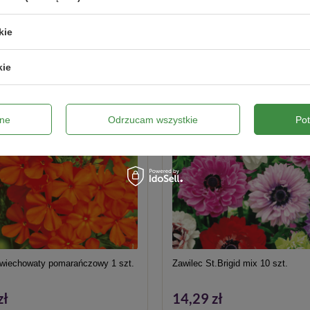
kie
kie
ne
Odrzucam wszystkie
Po
wiechowaty pomarańczowy 1 szt.
Zawilec St.Brigid mix 10 szt.
zł
14,29 zł