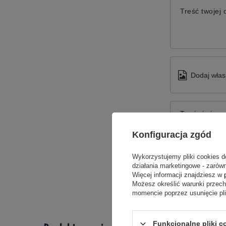
Treść twojej o
Dodaj włas
Twoje imię
Konfiguracja zgód
Twój email
Wykorzystujemy pliki cookies d
działania marketingowe - zarówn
Więcej informacji znajdziesz w
Możesz określić warunki przec
momencie poprzez usunięcie pl
Funkcjonalne pliki c