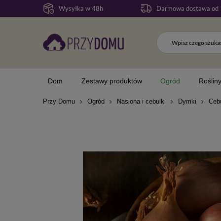
Wysyłka w 48h
Darmowa dostawa od 
Dom
Zestawy produktów
Ogród
Roślin
Przy Domu
Ogród
Nasiona i cebulki
Dymki
Ceb