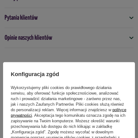
Tempo wzrostu -
wolne
Symbol
Pytania klientów
Docelowa wysokość -
1 - 2 m
5904826820321
Ulistnienie -
Ciemnozielone, błyszczące, miękkie igły
Docelowa wysokość (cm)
Opinie naszych klientów
400
Stanowisko -
półcień, cień
Kolor
Gleba -
żyzna próchnicza, umiarkowanie wilgotna,
nie dotyczy
przepuszczalna, odczyn od lekko kwaśnego do
Produkty powiązane
zasadowego
Mrozoodporność
Konfiguracja zgód
tak
Mrozoodporność -
wysoka, roślina całorocznie zielona
Wykorzystujemy pliki cookies do prawidłowego działania
Stanowisko
serwisu, aby oferować funkcje społecznościowe, analizować
Zastosowanie -
żywopłoty, ogrody przydomowe, parki,
cieniste
półcieniste
ruch i prowadzić działania marketingowe - zarówno przez nas,
ogrody cieniste
jak i naszych Zaufanych Partnerów. Pliki cookies służą również
do personalizacji reklam. Więcej informacji znajdziesz w
polityce
Termin sadzenia
prywatności
. Akceptacja tego komunikatu oznacza zgodę na ich
Cięcie -
można regularnie formować
wiosna
jesień
luty
marzec
kwiecień
sierpień
wrzesień
zapisywanie na Twoim komputerze. Możesz określić warunki
październik
przechowywania lub dostępu do nich klikając w zakładkę
„Konfiguracja zgód”. Zgodę możesz wycofać w dowolnym
Zastosowanie
momencie poprzez usunięcie plików cookies z przeglądarki z