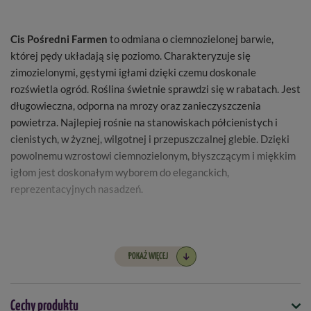
Cis Pośredni Farmen
to odmiana o ciemnozielonej barwie,
której pędy układają się poziomo. Charakteryzuje się
zimozielonymi, gęstymi igłami dzięki czemu doskonale
rozświetla ogród. Roślina świetnie sprawdzi się w rabatach. Jest
długowieczna, odporna na mrozy oraz zanieczyszczenia
powietrza. Najlepiej rośnie na stanowiskach półcienistych i
cienistych, w żyznej, wilgotnej i przepuszczalnej glebie. Dzięki
powolnemu wzrostowi ciemnozielonym, błyszczącym i miękkim
igłom jest doskonałym wyborem do eleganckich,
reprezentacyjnych nasadzeń.
Nazwa łacińska -
Taxus Media Farmen
POKAŻ WIĘCEJ
Wysokość sadzonki -
30-50 cm
Kształt -
gęsty, krzaczasty
Cechy produktu