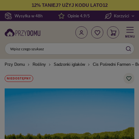
12% TANIEJ? UŻYJ KODU LATO12
Wysyłka w 48h
Opinie 4.9/5
Korzyści
Przy Domu
Rośliny
Sadzonki iglaków
Cis Pośredni Farmen – B
NIEDOSTĘPNY