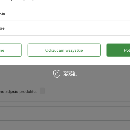
Napisz swoją opinię
kie
Twoja ocena:
kie
5/5
ne
Odrzucam wszystkie
Po
pinii
ne zdjęcie produktu: