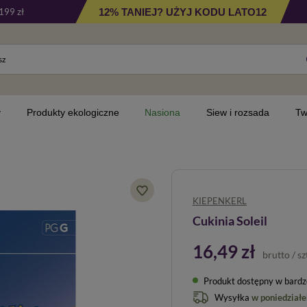
12% TANIEJ? UŻYJ KODU LATO12
199 zł
y
Produkty ekologiczne
Nasiona
Siew i rozsada
Tw
KIEPENKERL
Cukinia Soleil
16,49 zł
brutto
/
sz
Produkt dostępny w bardzo 
Wysyłka
w poniedziałe