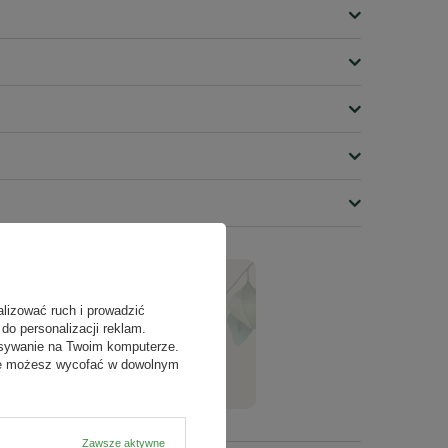
alizować ruch i prowadzić
do personalizacji reklam.
ZADAJ PYTANIE
isywanie na Twoim komputerze.
odę możesz wycofać w dowolnym
Zawsze aktywne