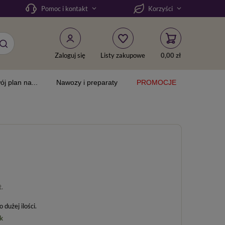
Pomoc i kontakt
Korzyści
Zaloguj się
Listy zakupowe
0,00 zł
ój plan na...
Nawozy i preparaty
PROMOCJE
t.
dużej ilości
k