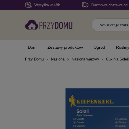
Wysyłka w 48h
Darmowa dostawa od 
Dom
Zestawy produktów
Ogród
Roślin
Przy Domu
Nasiona
Nasiona warzyw
Cukinia Soleil