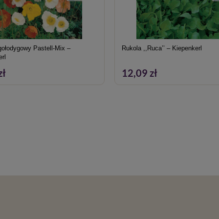
ołodygowy Pastell-Mix –
Rukola ,,Ruca’’ – Kiepenkerl
erl
zł
12,09 zł