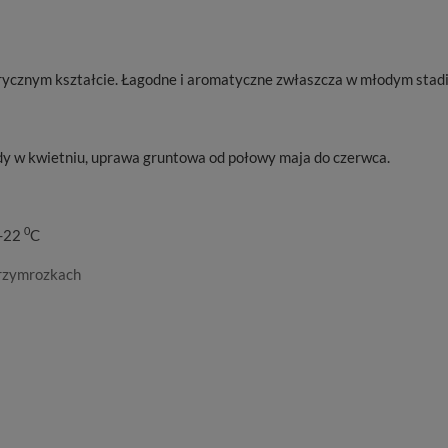
drycznym kształcie. Łagodne i aromatyczne zwłaszcza w młodym stadi
y w kwietniu, uprawa gruntowa od połowy maja do czerwca.
0
8-22
C
przymrozkach