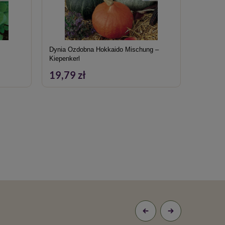
Dynia Ozdobna Hokkaido Mischung –
Rzeżucha
Kiepenkerl
microgre
19,79 zł
27,49