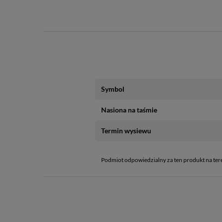
Symbol
Nasiona na taśmie
Termin wysiewu
Podmiot odpowiedzialny za ten produkt na ter