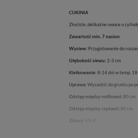
CUKINIA
Złociste, delikatne owoce o cylin
Zawartość min. 7 nasion
Wysiew:
Przygotowanie do rozsad
Głębokość siewu:
2-3 cm
Kiełkowanie
: 8-14 dni w temp. 1
Uprawa:
Wysadzić do gruntu po 
Odstęp między roślinami:
80 cm
Odstęp między rzędami:
80 cm
Zbiory:
VII-X