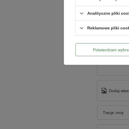
Analityczne pliki coo
Reklamowe pliki coo
Potwierdzam wybra
Treść twojej o
Dodaj włas
Twoje imię