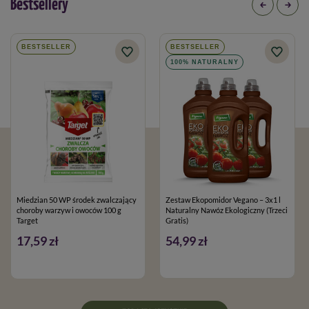
Bestsellery
BESTSELLER
BESTSELLER
100% NATURALNY
Miedzian 50 WP środek zwalczający
Zestaw Ekopomidor Vegano – 3x1 l
choroby warzyw i owoców 100 g
Naturalny Nawóz Ekologiczny (Trzeci
Target
Gratis)
17,59 zł
54,99 zł