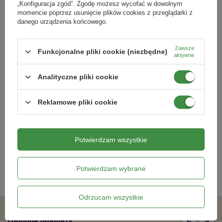
„Konfiguracja zgód”. Zgodę możesz wycofać w dowolnym
momencie poprzez usunięcie plików cookies z przeglądarki z
danego urządzenia końcowego.
Zawsze
Funkcjonalne pliki cookie (niezbędne)
aktywne
Analityczne pliki cookie
Babiana Kew Hybridis - 5 szt.
Begonia Strzępiasta - Biała 1 szt.
Reklamowe pliki cookie
8,79 zł
8,79 zł
Potwierdzam wszystkie
Kategorie powiązane
Potwierdzam wybrane
Cebulki kwiatowe
,
Odrzucam wszystkie
Podobne produkty