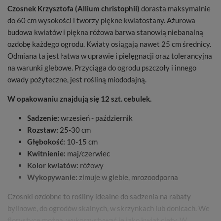
Czosnek Krzysztofa (Allium christophii)
dorasta maksymalnie
do 60 cm wysokości i tworzy piękne kwiatostany. Ażurowa
budowa kwiatów i piękna różowa barwa stanowią niebanalną
ozdobę każdego ogrodu. Kwiaty osiągają nawet 25 cm średnicy.
Odmiana ta jest łatwa w uprawie i pielęgnacji oraz tolerancyjna
na warunki glebowe. Przyciąga do ogrodu pszczoły i innego
owady pożyteczne, jest rośliną miododajną.
W opakowaniu znajdują się 12 szt. cebulek.
Sadzenie:
wrzesień - październik
Rozstaw:
25-30 cm
Głębokość:
10-15 cm
Kwitnienie:
maj/czerwiec
Kolor kwiatów:
różowy
Wykopywanie:
zimuje w glebie, mrozoodporna
Czosnki ozdobne to rośliny idealne do sadzenia na rabaty
bylinowe, do ogrodów skalnych, w skrzynkach lub donicach. We
florystyce można wykorzystywać je jako kwiat cięty. W