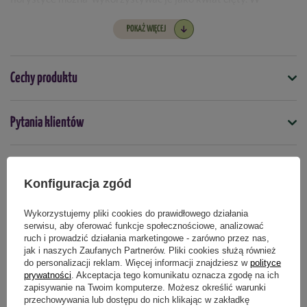
sąsiedztwie innych roślin
chronią przed chorobami i
POKAŻ WIĘCEJ
szkodnikami
. Aby odpowiednio się rozwijały i kwitły wymagają
miejsca słonecznego lub półcienistego, przepuszczalnej gleby o
obojętnym odczynie. Należy je podlewać szczególnie podczas
Cechy produktu
suszy oraz gdy intensywnie się rozwijają.
Symbol
Pytania klientów
5903772170597
Termin sadzenia
Opinie naszych klientów
jesień
Konfiguracja zgód
Wykorzystujemy pliki cookies do prawidłowego działania
serwisu, aby oferować funkcje społecznościowe, analizować
Produkty powiązane
ruch i prowadzić działania marketingowe - zarówno przez nas,
jak i naszych Zaufanych Partnerów. Pliki cookies służą również
do personalizacji reklam. Więcej informacji znajdziesz w
polityce
prywatności
. Akceptacja tego komunikatu oznacza zgodę na ich
zapisywanie na Twoim komputerze. Możesz określić warunki
przechowywania lub dostępu do nich klikając w zakładkę