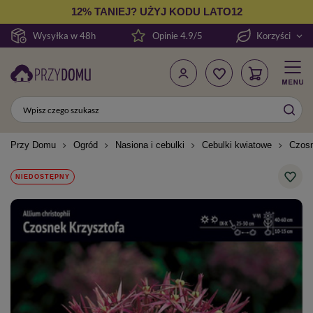
12% TANIEJ? UŻYJ KODU LATO12
Wysyłka w 48h
Opinie 4.9/5
Korzyści
Przy Domu
Ogród
Nasiona i cebulki
Cebulki kwiatowe
Czosn
NIEDOSTĘPNY