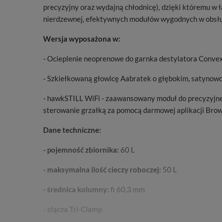
precyzyjny oraz wydajną chłodnicę), dzięki któremu w 
nierdzewnej, efektywnych modułów wygodnych w obsłud
Wersja wyposażona w:
- Ocieplenie neoprenowe do garnka destylatora Convex
- Szkiełkowaną głowicę Aabratek o głębokim, satyno
- hawkSTILL WiFi - zaawansowany moduł do precyzyjnej 
sterowanie grzałką za pomocą darmowej aplikacji Browi
Dane techniczne:
- pojemność zbiornika:
60 L
- maksymalna ilość cieczy roboczej:
50 L
- średnica kolumny:
fi 60,3 mm
- złącza Tri-Clamp