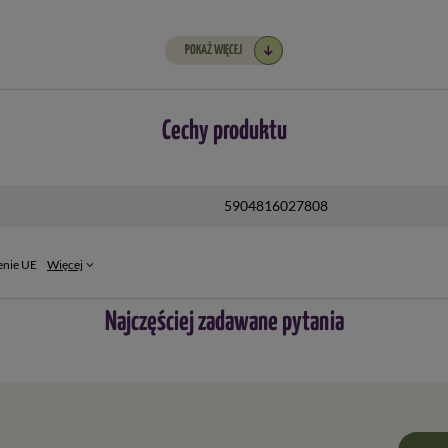
POKAŻ WIĘCEJ
Cechy produktu
5904816027808
a danych i sterowanie grzałką.
enie UE
Więcej
Najczęściej zadawane pytania
d/iOS)