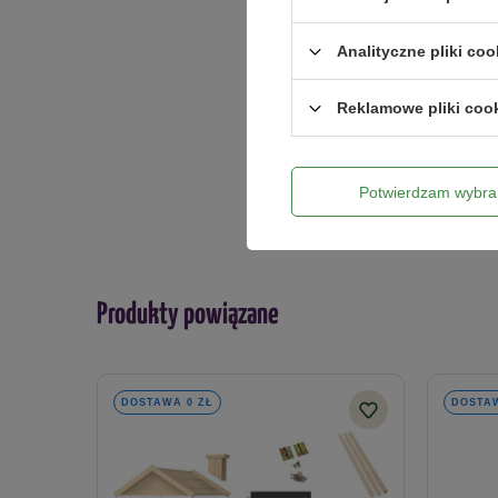
automatyczne sterowanie grzałką po osiągnięciu zadan
precyzyjne zarządzanie procesem destylacji i osiągani
Analityczne pliki coo
Twoje imię
Ocieplenie neoprenowe do garnka destylatora Conve
Reklamowe pliki coo
Dedykowane rozwiązanie -
bezpieczeństwo i komfort 
Twój email
o pojemności 60 L z otwieraną pokrywą. Precyzyjne wyc
demontażu oraz czyszczeniu.
Potwierdzam wybra
Szkiełkowana głowica
Nowoczesna metoda obróbki, polegającą na precyzyjny
wykończenie, które robi różnicę!
Produkty powiązane
Co wyróżnia nasz destylator hawkSTILL Aabratek 2.0
- Głowica Aabratek z innowacyjną konstrukcją jeziork
DOSTAWA 0 ZŁ
DOSTAW
efektu końcowego. Dzięki wprowadzeniu innowacyjnej b
- Duża wydajność -
konstrukcja tego modułowego destyl
(zalecane jest przy tym, by nie przekraczać 90% pojemn