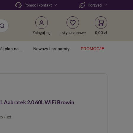
Pomoc i kontakt
Korzyści
Zaloguj się
Listy zakupowe
0,00 zł
ój plan na...
Nawozy i preparaty
PROMOCJE
L Aabratek 2.0 60L WiFi Browin
to
/
szt.