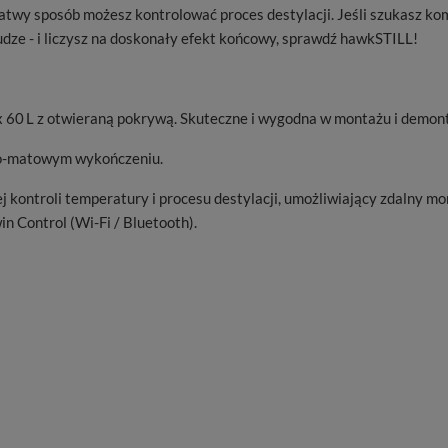
łatwy sposób możesz kontrolować proces destylacji. Jeśli szukasz ko
ze - i liczysz na doskonały efekt końcowy, sprawdź hawkSTILL!
 60 L z otwieraną pokrywą. Skuteczne i wygodna w montażu i demont
wo-matowym wykończeniu.
kontroli temperatury i procesu destylacji, umożliwiający zdalny mo
n Control (Wi-Fi / Bluetooth).