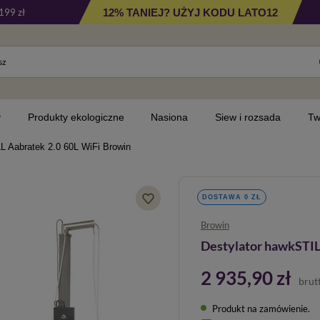
12% TANIEJ? UŻYJ KODU LATO12
199 zł
y
Produkty ekologiczne
Nasiona
Siew i rozsada
Tw
L Aabratek 2.0 60L WiFi Browin
DOSTAWA 0 ZŁ
Browin
Destylator hawkSTIL
2 935,90 zł
brut
Produkt na zamówienie