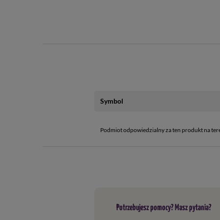
- materiał:
stal nierdzewna
- zasilanie:
elektryczne
- moc grzałek:
2000 W + 1500 W
- zużycie wody:
ok. 20–25 L/h
- Szybkość odbioru:
do 1.5 L/h
Symbol
- Ocieplenie neoprenowe (
szybki montaż i demontaż)
- hawkSTILL WiFi -
zdalna kontrola procesu, rejestracj
Podmiot odpowiedzialny za ten produkt na ter
Parametry techniczne:
- liczba sond:
3
- łączność:
Wi-Fi 2,4 GHz
- Bluetooth obsługa:
aplikacja Browin Control (Androi
Potrzebujesz pomocy? Masz pytania?