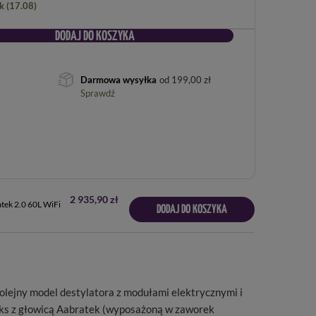
k (17.08)
DODAJ DO KOSZYKA
Darmowa wysyłka
od
199,00 zł
Sprawdź
2 935,90 zł
tek 2.0 60L WiFi
DODAJ DO KOSZYKA
olejny model destylatora z modułami elektrycznymi i
fluks z głowicą Aabratek (wyposażoną w zaworek