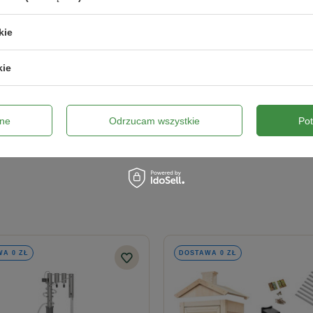
ych progów temperatury. Obsługa odbywa się za pomocą darmowej apl
e powtarzalnych, profesjonalnych efektów.
kie
x 60 L
kie
podczas destylacjiSolidne ocieplenie wykonane z elastycznego neopr
ięcia gwarantują pełny dostęp do rączek, kranu i portu termometru, 
ne
Odrzucam wszystkie
Po
Wyślij opinię
m wygładzaniu powierzchni mikrokulkami szklanymi pod wysokim ci
?
a -
destylatory Aabratek to jedne z najbardziej precyzyjnych system
A 0 ZŁ
DOSTAWA 0 ZŁ
udowy jeziorka udoskonaliliśmy jeszcze bardziej proces na urządzen
atora z pojemnikiem na 60 litrów i kolumną o odpowiedniej średnicy 
ości).