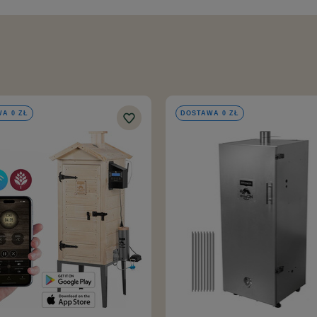
kozłączką umożliwiającą łatwe połączenie z kranem
A 0 ZŁ
DOSTAWA 0 ZŁ
zny do kontaktu z alkoholem
 L