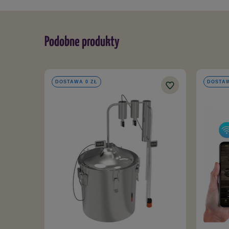
- refluks typu LM - głowica Aabratek
- termometr elektroniczny ramkowy z sondą (3 szt.)
Podobne produkty
- otulina kolumny, z polietylenu (2 szt.)
- wężyk igielitowy 5 m - do przyłączenia wody, z szyb
DOSTAWA 0 ZŁ
DOSTAW
- wężyk silikonowy 2 m - do odbioru destylatu, bezpiec
- spustowy zawór kulowy 1/2 cala - do pojemnika na 60
- komplety obejm Tri-Clamp i uszczelki (3 szt.)
- wypełnienie nierdzewne (24 szt.)
- wypełnienie miedziane 0,5 L
- taśma teflonowa uszczelniająca
- instrukcja obsługi