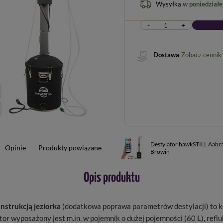
Wysyłka
w poniedziałe
-
+
Dostawa
Zobacz cennik
Destylator hawkSTILL Aabra
Opinie
Produkty powiązane
Browin
Opis produktu
nstrukcją jeziorka
(dodatkowa poprawa parametrów destylacji) to k
tor wyposażony jest m.in. w pojemnik o dużej pojemności (60 L), re