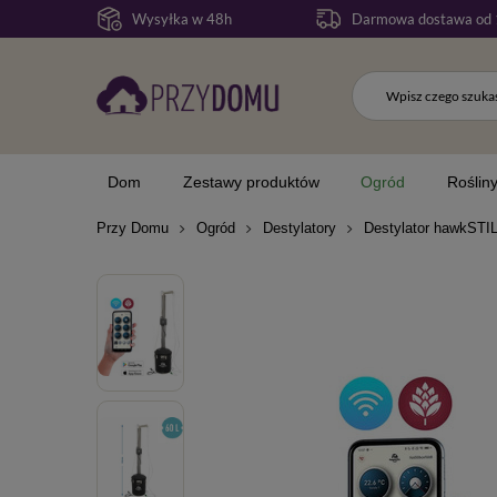
Wysyłka w 48h
Darmowa dostawa od 
Dom
Zestawy produktów
Ogród
Roślin
Przy Domu
Ogród
Destylatory
Destylator hawkSTIL