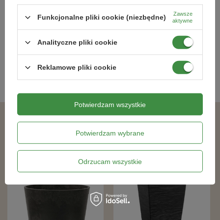
26x26x50cm Multy Home
30x15cm Multy Home
Zawsze
Funkcjonalne pliki cookie (niezbędne)
aktywne
109,99 zł
76,99 zł
Analityczne pliki cookie
Kategorie powiązane
Reklamowe pliki cookie
Doniczki i osłonki
,
Potwierdzam wszystkie
Podobne produkty
Potwierdzam wybrane
Odrzucam wszystkie