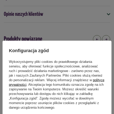
Opinie naszych klientów
Podmiot odpowiedzialny za ten produkt na terenie UE
Więcej
Produkty powiązane
Konfiguracja zgód
Wykorzystujemy pliki cookies do prawidłowego działania
serwisu, aby oferować funkcje społecznościowe, analizować
ruch i prowadzić działania marketingowe - zarówno przez nas,
jak i naszych Zaufanych Partnerów. Pliki cookies służą również
do personalizacji reklam. Więcej informacji znajdziesz w
polityce
prywatności
. Akceptacja tego komunikatu oznacza zgodę na ich
zapisywanie na Twoim komputerze. Możesz określić warunki
przechowywania lub dostępu do nich klikając w zakładkę
„Konfiguracja zgód”. Zgodę możesz wycofać w dowolnym
momencie poprzez usunięcie plików cookies z przeglądarki z
danego urządzenia końcowego.
Doniczka czarna SYMPHONY
Doniczka czarna OCTAVIA