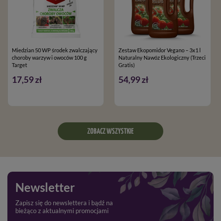
Miedzian 50 WP środek zwalczający
Zestaw Ekopomidor Vegano – 3x1 l
choroby warzyw i owoców 100 g
Naturalny Nawóz Ekologiczny (Trzeci
Target
Gratis)
17,59 zł
54,99 zł
ZOBACZ WSZYSTKIE
Newsletter
Zapisz się do newslettera i bądź na
bieżąco z aktualnymi promocjami