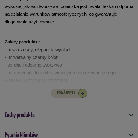
wysokiej jakości tworzywa, doniczka jest trwała, lekka i odporna 
na działanie warunków atmosferycznych, co gwarantuje 
długotrwałe użytkowanie.
Zalety produktu:
- nowoczesny, elegancki wygląd
- uniwersalny czarny kolor
- solidne i odporne tworzywo
- odpowiednia do użytku wewnętrznego i zewnętrznego
- łatwa w utrzymaniu czystości
POKAŻ WIĘCEJ
Cechy produktu
Symbol
Pytania klientów
5903104906757