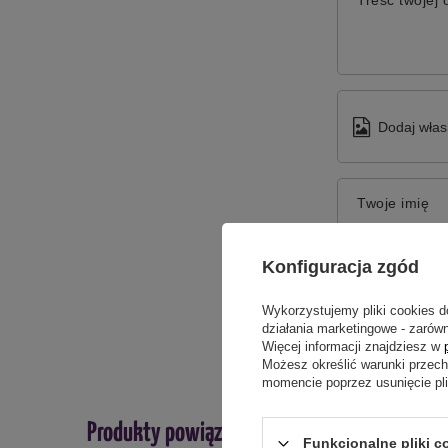
Treść twojej o
Dodaj włas
Twoje imię
Konfiguracja zgód
Twój email
Wykorzystujemy pliki cookies d
działania marketingowe - zarówn
Więcej informacji znajdziesz w
Możesz określić warunki przec
momencie poprzez usunięcie pl
Produkty powiązane
Funkcjonalne pliki c