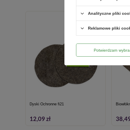
Analityczne pliki coo
Reklamowe pliki coo
Potwierdzam wybra
Dyski Ochronne fi21
Biowłók
12,09 zł
38,49