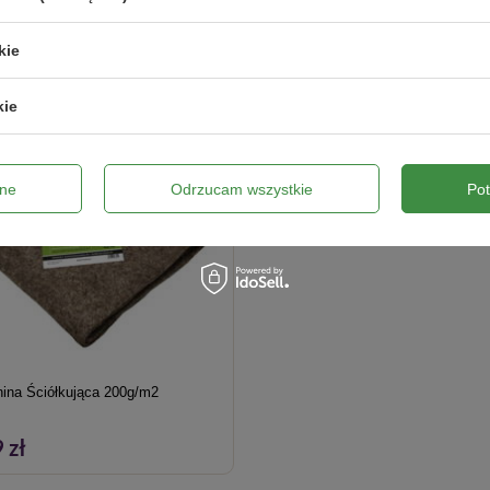
kie
kie
ne
Odrzucam wszystkie
Po
nina Ściółkująca 200g/m2
 zł