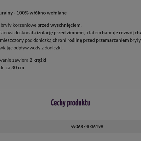
uralny - 100% włókno wełniane
 bryły korzeniowe
przed wyschnięciem
.
tanowi doskonałą
izolację przed zimnem,
a latem
hamuje rozwój ch
mieszczony pod doniczką
chroni roślinę przed przemarzaniem
bryły
wiając odpływ wody z doniczki.
wanie zawiera
2 krążki
ednica
30 cm
Cechy produktu
5906874036198