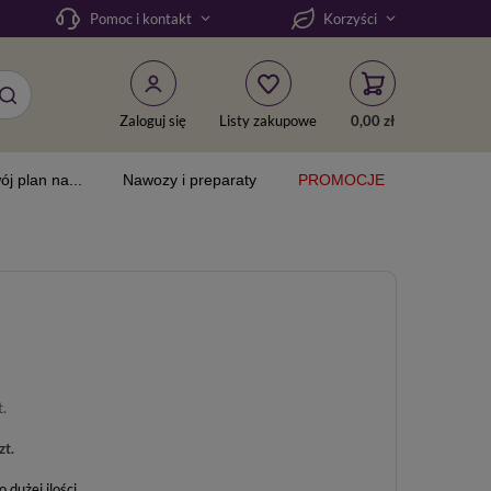
Pomoc i kontakt
Korzyści
Zaloguj się
Listy zakupowe
0,00 zł
ój plan na...
Nawozy i preparaty
PROMOCJE
t.
zt.
dużej ilości