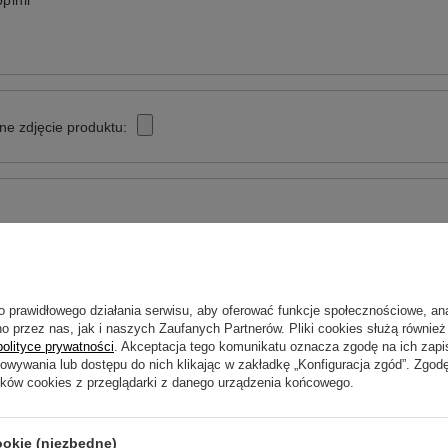
pinii
ne zdjęcie produktu:
o prawidłowego działania serwisu, aby oferować funkcje społecznościowe, an
o przez nas, jak i naszych Zaufanych Partnerów. Pliki cookies służą również 
Wyślij opinię
polityce prywatności
. Akceptacja tego komunikatu oznacza zgodę na ich zap
howywania lub dostępu do nich klikając w zakładkę „Konfiguracja zgód”. Zg
ików cookies z przeglądarki z danego urządzenia końcowego.
ookie (niezbędne)