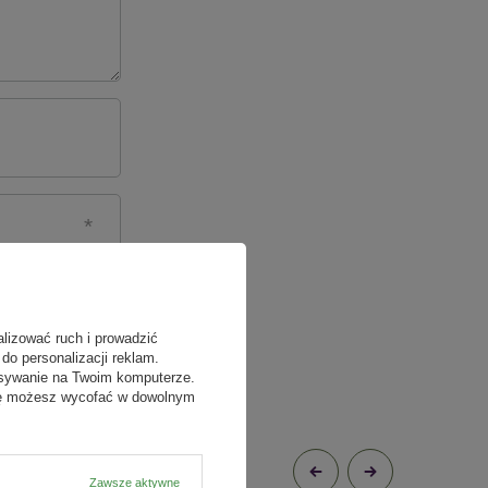
alizować ruch i prowadzić
do personalizacji reklam.
isywanie na Twoim komputerze.
odę możesz wycofać w dowolnym
Zawsze aktywne