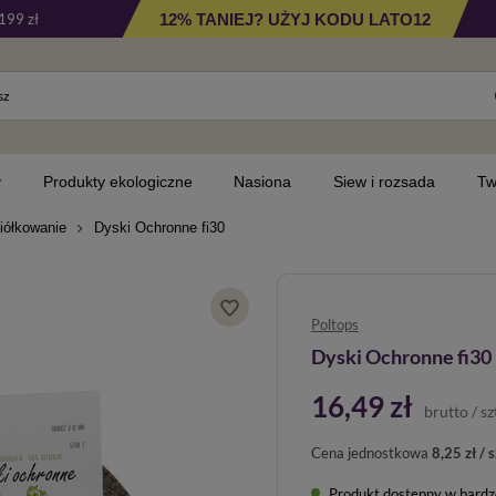
12% TANIEJ? UŻYJ KODU LATO12
199 zł
y
Produkty ekologiczne
Nasiona
Siew i rozsada
Tw
iółkowanie
Dyski Ochronne fi30
Poltops
Dyski Ochronne fi30
16,49 zł
brutto
/
sz
Cena jednostkowa
8,25 zł / s
Produkt dostępny w bardzo 