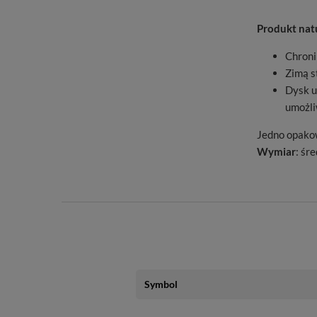
Produkt nat
Chroni
Zimą s
Dysk u
umożli
Jedno opako
Wymiar
: śr
Symbol