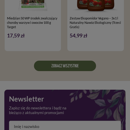
Miedzian 50 WP środek zwalczający
Zestaw Ekopomidor Vegano – 3x1 l
choroby warzyw i owoców 100 g
Naturalny Nawóz Ekologiczny (Trzeci
Target
Gratis)
17,59 zł
54,99 zł
ZOBACZ WSZYSTKIE
Newsletter
Zapisz się do newslettera i bądź na
bieżąco z aktualnymi promocjami