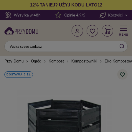
12% TANIEJ? UŻYJ KODU LATO12
Wysyłka w 48h
Opinie 4.9/5
Korzyści
Przy Domu
Ogród
Kompost
Kompostowniki
Eko Kompostown
DOSTAWA 0 ZŁ