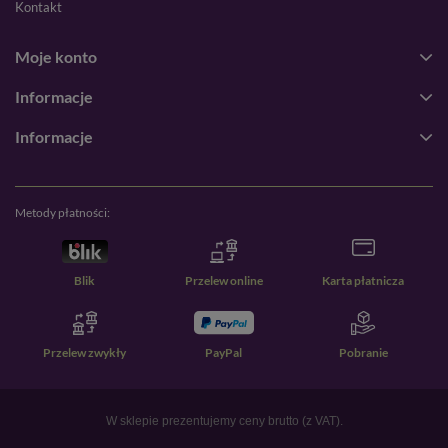
Kontakt
Moje konto
Informacje
Informacje
Metody płatności:
Blik
Przelew online
Karta płatnicza
Przelew zwykły
PayPal
Pobranie
W sklepie prezentujemy ceny brutto (z VAT).