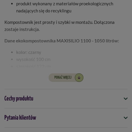
produkt wykonany z materiałów proekologicznych
nadających się do recyklingu
Kompostownik jest prosty i szybki w montażu. Dołączona
zostaje instrukcja.
Dane ekokompostownika MAXISILIO 1100 - 1050 litrów:
kolor: czarny
wysokość 100 cm
szerokość 123 cm
długość 107 cm
POKAŻ WIĘCEJ
pojemność 1050 litrów
waga 18 kg
gwarancja 60 miesięcy
Cechy produktu
Kompostowniki wysyłane są jako osobna paczka.
Symbol
Pytania klientów
5907799071127