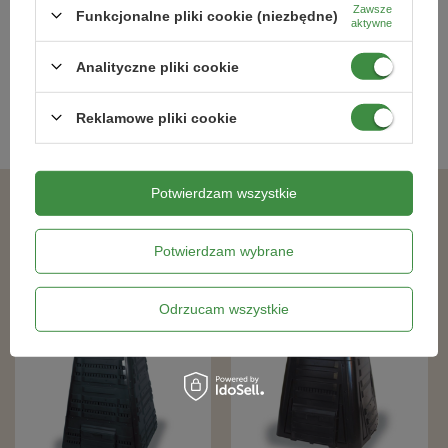
548,90 zł
307,99 zł
Zawsze
Funkcjonalne pliki cookie (niezbędne)
aktywne
Analityczne pliki cookie
Kategorie powiązane
Reklamowe pliki cookie
Kompostowniki
,
Potwierdzam wszystkie
Podobne produkty
Potwierdzam wybrane
DOSTAWA 0 ZŁ
DOSTAWA 0 ZŁ
Odrzucam wszystkie