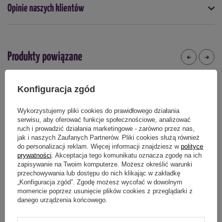
Opinie naszych klientów
Produkty powiązane
Konfiguracja zgód
DOSTAWA 0 ZŁ
DOSTAWA 0 ZŁ
Wykorzystujemy pliki cookies do prawidłowego działania
serwisu, aby oferować funkcje społecznościowe, analizować
ruch i prowadzić działania marketingowe - zarówno przez nas,
jak i naszych Zaufanych Partnerów. Pliki cookies służą również
do personalizacji reklam. Więcej informacji znajdziesz w
polityce
prywatności
. Akceptacja tego komunikatu oznacza zgodę na ich
zapisywanie na Twoim komputerze. Możesz określić warunki
przechowywania lub dostępu do nich klikając w zakładkę
„Konfiguracja zgód”. Zgodę możesz wycofać w dowolnym
momencie poprzez usunięcie plików cookies z przeglądarki z
Eko Kompostownik TERMO 720
Eko Kompostownik TERMO 350
danego urządzenia końcowego.
litrów czarny
litrów czarny