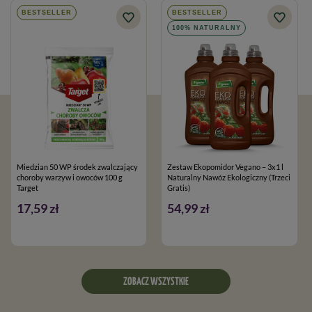
BESTSELLER
BESTSELLER
100% NATURALNY
Miedzian 50 WP środek zwalczający
Zestaw Ekopomidor Vegano – 3x1 l
choroby warzyw i owoców 100 g
Naturalny Nawóz Ekologiczny (Trzeci
Target
Gratis)
17,59 zł
54,99 zł
ZOBACZ WSZYSTKIE