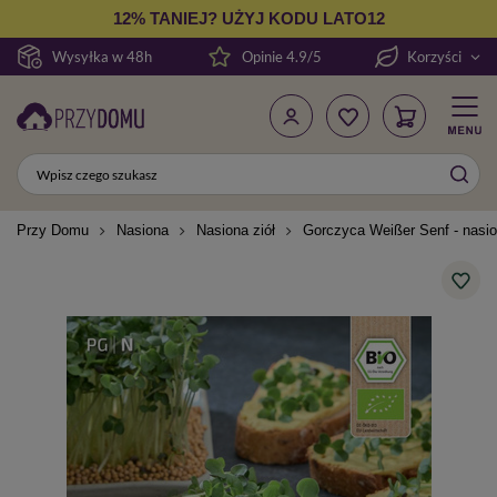
12% TANIEJ? UŻYJ KODU LATO12
Wysyłka w 48h
Opinie 4.9/5
Korzyści
Przy Domu
Nasiona
Nasiona ziół
Gorczyca Weißer Senf - nasio