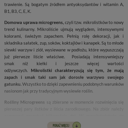
trawienie. Są bogatym źródłem antyoksydantów i witamin A,
B1, B3, C, E, K.
Domowa uprawa microgreens,
czyli tzw. mikrolistków to nowy
trend kulinarny. Mikroliście ujmują wyglądem, intensywnymi
kolorami, świeżym zapachem. Pełnią rolę dekoracji, jak i
składnika sałatek, zup, soków, koktajlów i kanapek. Są to młode
siewki warzyw i ziół, wysiewane w podłożu, które wypuszczają
już pierwsze liście właściwe. Posiadają intensywniejszy
smak niż kiełki i jeszcze więcej wartości
odżywczych.
Mikrolistki charakteryzują się tym, że mają
zapach i smak taki sam jak dorosłe warzywo swojego
gatunku.
Wszystko to dzięki zapewnieniu podobnych warunków
nasionom jak przy tradycyjnym wysiewie roślin.
Rośliny Microgreens
są zbierane w momencie rozwinięcia się
pierwszej pary listków z liścia zarodkowego. Na zbiór należy
zazwyczaj poczekać kilkanaście dni. W przeciwieństwie do
kiełków spożywane są wyłącznie pędy bez korzeni.
Utrzymują
POKAŻ WIĘCEJ