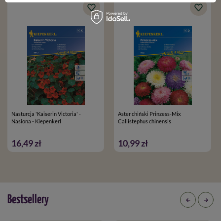
Zestaw do uprawy mikrolistków MicroGreen Duo-Garden
Zestaw do uprawy mikrolistków MicroGreen + 4 wkłady
Opakowanie:
50 g
Nasturcja 'Kaiserin Victoria' -
Aster chiński Prinzess-Mix
Nasiona - Kiepenkerl
Callistephus chinensis
16,49 zł
10,99 zł
Bestsellery