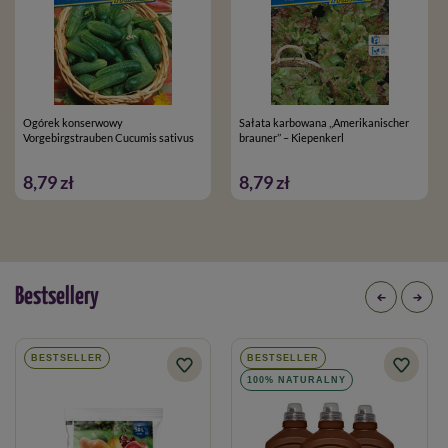
Ogórek konserwowy
Sałata karbowana ,,Amerikanischer
Vorgebirgstrauben Cucumis sativus
brauner’’ – Kiepenkerl
8,79 zł
8,79 zł
Bestsellery
BESTSELLER
BESTSELLER
100% NATURALNY