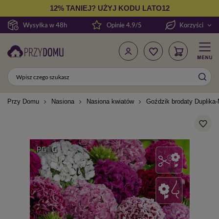
12% TANIEJ? UŻYJ KODU LATO12
Wysyłka w 48h
Opinie 4.9/5
Korzyści
Przy Domu
Nasiona
Nasiona kwiatów
Goździk brodaty Duplika-