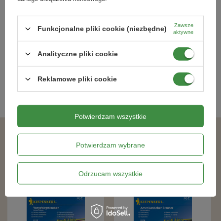
Rzodkiewka Viola Kiepenkerl
Cebula dymka Kaigaro ,,Rossa
lunga di Firenze‘’ – Kiepenkerl
Zawsze
Funkcjonalne pliki cookie (niezbędne)
aktywne
10,99 zł
21,99 zł
Analityczne pliki cookie
Kategorie powiązane
Reklamowe pliki cookie
Nasiona kwiatów
,
Potwierdzam wszystkie
Podobne produkty
Potwierdzam wybrane
Odrzucam wszystkie