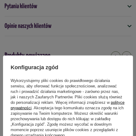
Symbol
Pytania klientów
4000159086777
Porady: Pikować od lipca do sierpnia, wysadzać od sierpnia do
września
Nasiona na taśmie
Opinie naszych klientów
nie
Kolor
różowy
Wielokolorowe
Produkty powiązane
Termin wysiewu
maj
czerwiec
Konfiguracja zgód
Wykorzystujemy pliki cookies do prawidłowego działania
Podmiot odpowiedzialny za ten produkt na terenie UE
Więcej
serwisu, aby oferować funkcje społecznościowe, analizować
ruch i prowadzić działania marketingowe - zarówno przez nas,
jak i naszych Zaufanych Partnerów. Pliki cookies służą również
do personalizacji reklam. Więcej informacji znajdziesz w
polityce
prywatności
. Akceptacja tego komunikatu oznacza zgodę na ich
zapisywanie na Twoim komputerze. Możesz określić warunki
przechowywania lub dostępu do nich klikając w zakładkę
„Konfiguracja zgód”. Zgodę możesz wycofać w dowolnym
momencie poprzez usunięcie plików cookies z przeglądarki z
danego urządzenia końcowego.