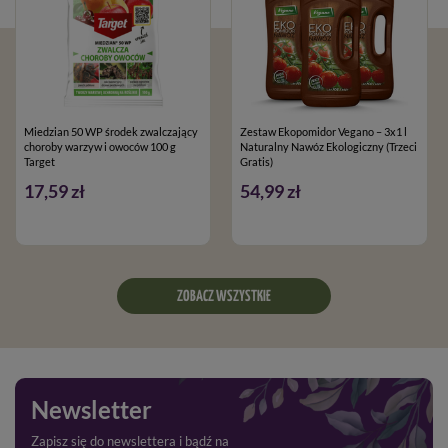
Miedzian 50 WP środek zwalczający
Zestaw Ekopomidor Vegano – 3x1 l
choroby warzyw i owoców 100 g
Naturalny Nawóz Ekologiczny (Trzeci
Target
Gratis)
17,59 zł
54,99 zł
ZOBACZ WSZYSTKIE
Newsletter
Zapisz się do newslettera i bądź na