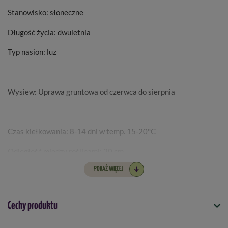
Stanowisko: słoneczne
Długość życia: dwuletnia
Typ nasion: luz
Wysiew: Uprawa gruntowa od czerwca do sierpnia
Czas kiełkowania: 8-14 dni w temp. 15-20°C
Odległość między roślinami: 20 cm
POKAŻ WIĘCEJ
Odległość między grządkami: 25 cm
Głębokość siewu: < 0,5 cm
Cechy produktu
Kwitnienie: VI-VIII