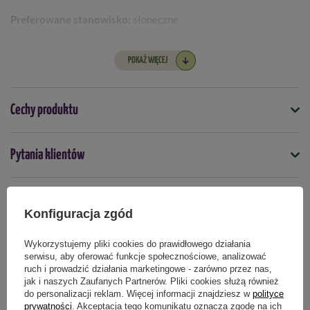
Preferowane stanowisko:
słoneczne
Wysokość rośliny:
60 - 80 cm
POKAŻ WIĘCEJ
Długość życia:
jednoroczne
Zimotrwałość:
nie
Cechy produktu
Odmiana F1:
nie
Symbol
Pytania klientów
4000159080546
Nasiona na taśmie
Opinie naszych klientów
nie
Konfiguracja zgód
Termin wysiewu
Wykorzystujemy pliki cookies do prawidłowego działania
marzec
kwiecień
maj
czerwiec
lipiec
serwisu, aby oferować funkcje społecznościowe, analizować
Produkty powiązane
ruch i prowadzić działania marketingowe - zarówno przez nas,
jak i naszych Zaufanych Partnerów. Pliki cookies służą również
Podmiot odpowiedzialny za ten produkt na terenie UE
Więcej
do personalizacji reklam. Więcej informacji znajdziesz w
polityce
prywatności
. Akceptacja tego komunikatu oznacza zgodę na ich