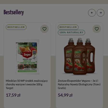
Bestsellery
BESTSELLER
BESTSELLER
100% NATURALNY
Miedzian 50 WP środek zwalczający
Zestaw Ekopomidor Vegano – 3x1 l
choroby warzyw i owoców 100 g
Naturalny Nawóz Ekologiczny (Trzeci
Target
Gratis)
17,59 zł
54,99 zł