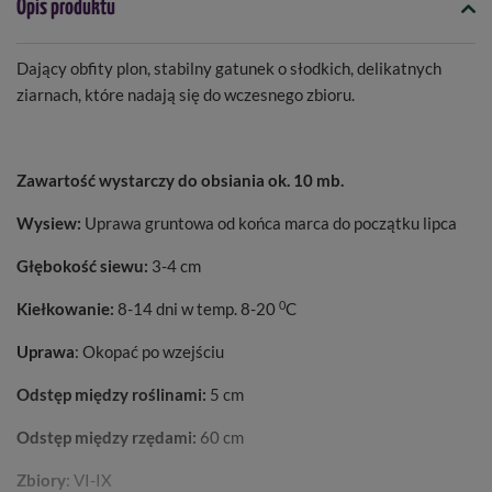
Opis produktu
Dający obfity plon, stabilny gatunek o słodkich, delikatnych
ziarnach, które nadają się do wczesnego zbioru.
Zawartość wystarczy do obsiania ok. 10 mb.
Wysiew:
Uprawa gruntowa od końca marca do początku lipca
Głębokość siewu:
3-4 cm
0
Kiełkowanie:
8-14 dni w temp. 8-20
C
Uprawa
: Okopać po wzejściu
Odstęp między roślinami:
5 cm
Odstęp między rzędami:
60 cm
Zbiory
: VI-IX