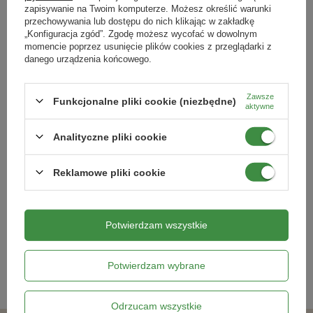
zapisywanie na Twoim komputerze. Możesz określić warunki
przechowywania lub dostępu do nich klikając w zakładkę
„Konfiguracja zgód”. Zgodę możesz wycofać w dowolnym
momencie poprzez usunięcie plików cookies z przeglądarki z
danego urządzenia końcowego.
Zawsze
Funkcjonalne pliki cookie (niezbędne)
aktywne
Analityczne pliki cookie
Cukinia Custard White – Kiepenkerl
Bakłażan ,,Lucilla’’ F1 – Kiepenkerl
Reklamowe pliki cookie
10,99 zł
19,79 zł
Potwierdzam wszystkie
Kategorie powiązane
Potwierdzam wybrane
Nasiona warzyw
,
Odrzucam wszystkie