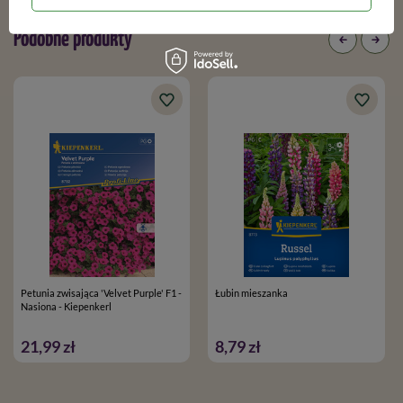
Podobne produkty
Petunia zwisająca 'Velvet Purple' F1 -
Łubin mieszanka
Nasiona - Kiepenkerl
21,99 zł
8,79 zł